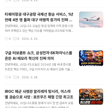
0
0
2026. 4. 24.
다. 1. 2026 영랑호 벚꽃축제, 어떤 행사였나?2026년 4
속초 선셋시네마'가 입소문을 타며 빠르게 자리를 잡고 있
월 11일부터..
는데요.바다를 배경으로 펼쳐지는 대형 스크린 영화라니,
상상만 해도 낭만적이지 않나요? 속초 여행을 계획 중이거
티웨이항공 대구공항 국제선 환승 서비스, 1년
나, 색다른 야간 문화 콘텐츠를 찾고 계신 분들께 이번 포스
만에 4천 명 돌파 대구 여행객 증가의 진짜 수
팅이 큰 도움이 될 거라 생각합니다.지금부터 속초 선셋시
글 내용
혜자는 누구인가?
네마의 모든 것을 꼼꼼하게 정리해 드리겠습니다!📌 핵심
안녕하세요, JS입니다. 오늘은 항공 업계와 지역 관광 시장
요약 먼저 확인하세요!프로그램명 : 2026 속초 선셋시네
에서 주목받고 있는 핵심 이슈를 가져왔습니다.바로 티웨
마장소 : 강원도 속초시 금호동, 속초항 친수공원 내 공연장
이항공의 대구국제공항 국제선 환승 서비스입니다.지난 2
작성시간
0
0
2026. 4. 24.
운영 일정 : 매주 토요일, 일몰 시간에 맞춰 진행스크린 규
025년 4월, 국적 항공사 최초로 대구공항에서 국제선 환
모 : 300인치 대형 화..
승 서비스를 시작한 티웨이항공은 운영 1년 만에 누적 환승
객 4,000명을 돌파하며 지역 거점 공항의 가능성을 새롭
구글 터보퀀트 쇼크, 삼성전자·SK하이닉스를
게 증명하고 있습니다.그렇다면, 이 서비스가 단순히 대구
흔든 AI 메모리 혁신의 진짜 의미
여행객을 늘리는 데 그치는 걸까요?아니면 티웨이항공 자
글 내용
체에도 실질적인 이익이 되고 있을까요?오늘은 이 두 가지
안녕하세요, JS입니다.오늘은 2026년 3월 국내 증시를
질문을 중심으로 현황과 배경, 그리고 앞으로의 전망까지
뒤흔든 핵심 키워드, 구글 리서치의 AI 메모리 압축 기술 터
꼼꼼히 살펴보겠습니다.✈️ 주요 내용 요약티웨이항공은 2
보퀀트(TurboQuant)를 중심으로 삼성전자와 SK하이닉
작성시간
0
0
2026. 3. 28.
025년 4월 7일, 국적사 최초로 대구국제공항에서 국제선
스 주가가 왜 크게 흔들렸는지, 그리고 이 기술이 실제로 반
환승 서비스를 개시1년 만에 누적 환..
도체 업계에 어떤 의미를 갖는지 정리해보겠습니다.단순히
“메모리 수요가 줄어드는 것 아니냐”는 공포로 보기에는
IRGC 해군 사령관 알리레자 탕시리, 이스라
너무 빠른 반응이었고, 반대로 “그냥 과민반응”이라고 넘
엘 공습으로 사망 : 호르무즈 해협 긴장 최고조
기기에도 시장이 포착한 변화의 방향은 분명합니다.오늘
글 내용
글에서는 실시간 시장 반응, 한국과 외신 보도, 그리고 업계
안녕하세요, JS입니다.중동 정세가 다시 한 번 급속히 요동
해석까지 한 번에 정리해드리겠습니다. 주요 내용 요약구
치고 있습니다.이란 혁명수비대(IRGC) 해군 사령관 알리