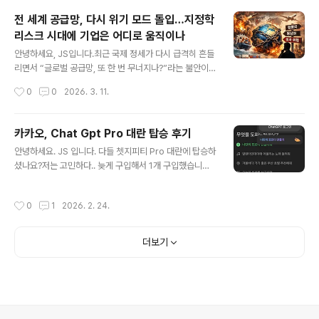
는 분석이 쏟아지는 가운데, “이번 슈퍼사이클은 과거와 무
전 세계 공급망, 다시 위기 모드 돌입…지정학
엇이 다른가?”, “삼전·하닉 주가는 얼마나 더 갈 수 있
리스크 시대에 기업은 어디로 움직이나
나?”가 투자자들의 최대 관심사죠.투자 관점에서 꼭 짚어
글 내용
봐야 할 핵심만 정리해 드리겠습니다. 1. 요약: AI가 만든 새
안녕하세요, JS입니다.최근 국제 정세가 다시 급격히 흔들
로운 슈퍼사이클, 핵심 포인트만이번 슈퍼사이클의 성격과
리면서 “글로벌 공급망, 또 한 번 무너지나?”라는 불안이
거(2017년 전후): 스마트폰·PC 중심의 소비자(B2C) 수
전 세계 산업계를 강하게 파고들고 있습니다.에너지·원자
작성시간
0
0
2026. 3. 11.
요 → 사이클 변동성 큼.현재(2025년 이후): 생성형 AI·클
재·반도체·해운·물류까지, 코로나19 때 겨우 진정되는 듯했
라우드·데이..
던 공급망 불안이 ‘지정학 리스크’라는 변수와 함께 새로운
국면에 접어드는 모습입니다.오늘은 전 세계 공급망을 다
카카오, Chat Gpt Pro 대란 탑승 후기
시 흔들고 있는 핵심 요인과, 각국 정부·글로벌 기업들이 실
글 내용
안녕하세요. JS 입니다. 다들 쳇지피티 Pro 대란에 탑승하
제로 어떤 전략으로 대응하고 있는지를 정리해보고, 한국
셨나요?저는 고민하다.. 늦게 구입해서 1개 구입했습니다.
기업과 투자자가 봐야 할 포인트까지 정리해 보겠습니다.
5장 구입해야 하는데... 나에게 주는 선물ChatGpt Pro를
1. 글로벌 공급망, 왜 또 흔들리나?1) 지정학 리스크의 ‘동
사용해 봐~구입 후 이용권 등록까지 정말 쉽게 되었습니
시다발’ 확대최근 공급망 불안을 키우는 지정학 변수는 몇
작성시간
0
1
2026. 2. 24.
다. 2월 14일 시작 3월 14일 종료발랜타이데이에 시작해
가지 축으로 정리할 수 있습니다.러시아–우크라이나 전쟁
서 화이트데이에 끝나는군요. 카카오톡과 연동은 쉽게 진
장기화유럽 가스·원유 공..
행되었습니다.로그인 화면에서 기존 사용하던 계정으로 로
더보기
그인해주면 끝! 연동하기 전에 해야 하는 일기존 사용을 즉
시 해제 해서 Free로 만들어 놓을 것이건 챗본을 활용하니
즉시 환불 되었습니다.이제 연결을 해주면, pro라고 확실
하게 나옵니다.ChatGpt 사이트에도 확인이 됩니다. 자동
갱신은 3월 15일그전에 다시 무료로 돌려놓던가 해야 할