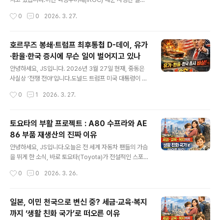
글 리서치가 AI 압축 알고리즘 터보퀀트(TurboQuant)를
레자 탕시리(Alireza Tangsiri)가 이스라엘 공군의 고정
작성시간
0
0
2026. 3. 27.
공개하며 글로벌 반도체 시장이 크게 흔들렸습니다.이 기
밀 ‘참수 작전(decapitation strike)’으로 사망했다는 소
술은 대형 언어모델(..
식이 전해졌습니다.그의 사망은 단순한 군사적 타격을 넘
어, 호르무즈 해협의 해상 교전 가능성 및 이란의 보복 시나
호르무즈 봉쇄·트럼프 최후통첩 D-데이, 유가
리오를 자극하며 국제 원유 시장과 안보 지형에 즉각적인
·환율·한국 증시에 무슨 일이 벌어지고 있나
파장을 일으키고 있습니다.이번 글에서는 사건의 경위, 이
글 내용
스라엘의 작전 의도, 그리고 향후 중동 안보 구도 변화를 심
안녕하세요, JS입니다. 2026년 3월 27일 현재, 중동은
층 분석합니다.[주요 내용 요약]사망자: 알리레자 탕시리,
사실상 ‘전쟁 전야’입니다.도널드 트럼프 미국 대통령이 이
이란 혁명수비대(IRGC) 해군 사령관사건 일시 및 장소: 2
란에 날린 48시간 호르무즈 전면 개방 최후통첩의 마감 시
작성시간
0
1
2026. 3. 27.
026년 3월 26일, 이란 남부 반다르아바스 근교사망 ..
점이 다가오면서, 국제 에너지·환율·글로벌 증시가 동시에
흔들리고 있습니다.한국 역시 고유가·고환율·주가 급락이
라는 ‘3중 복합 충격’에 노출된 상입니다. 오늘 글에서는 이
토요타의 부활 프로젝트 : A80 수프라와 AE
복잡한 상황을1) 이란·호르무즈 해협 현황2) 트럼프의 48
86 부품 재생산의 진짜 이유
시간 최후통첩과 군사 압박3) 국제 유가4) 원·달러 환율5)
글 내용
한국 증시 흐름6) 개인 투자자가 체크해야 할 포인트이렇
안녕하세요, JS입니다.오늘은 전 세계 자동차 팬들의 가슴
게 여섯 가지로 나눠 한 번에 이해할 수 있도록 정리해 보겠
을 뛰게 한 소식, 바로 토요타(Toyota)가 전설적인 스포츠
습니다.1. 이란·호르무즈 해협 현황 – 세계 에너지의 목줄이
카 A80 수프라(Supra)와 AE86 코롤라 레빈 / 스프린터
작성시간
0
0
2026. 3. 26.
조여지는 중1-1. 전쟁의 직접적 도화선과 현재까지 전개이
트루에노의 순정 부품을 다시 생산하기로 발표한 이야기를
번 사..
깊이 있게 다뤄보겠습니다.이번 프로젝트는 단순한 노후
부품 복원이 아닌, ‘브랜드 헤리티지’와 ‘팬 커뮤니티 존
일본, 이민 천국으로 변신 중? 세금·교육·복지
중’이라는 토요타 철학을 담고 있습니다.실시간 해외 자동
까지 ‘생활 친화 국가’로 떠오른 이유
차 전문지(Top Gear, MotorTrend, Road & Track)
글 내용