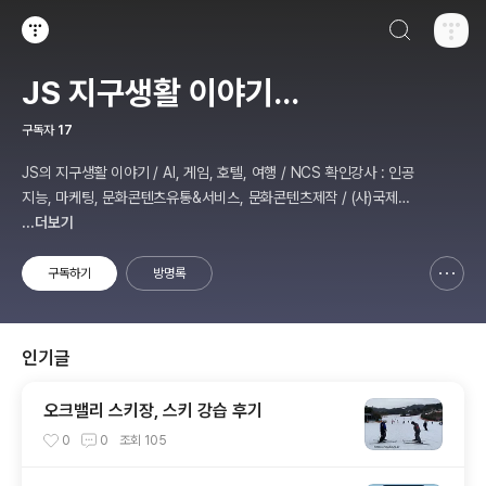
검색하기
티스토리
JS 지구생활 이야기...
구독자
17
JS의 지구생활 이야기 / AI, 게임, 호텔, 여행 / NCS 확인강사 : 인공
지능, 마케팅, 문화콘텐츠유통&서비스, 문화콘텐츠제작 / (사)국제미
디어예술협회 강원지부장 겸 수석연구원
...더보기
구독하기
방명록
신고하기 레이어
열기
인기글
오크밸리 스키장, 스키 강습 후기
0
0
조회
105