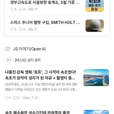
경부고속도로 서울방향 휴게소, 5월 기준 맛
집 리스트
5
0
조회
77
스미스 주니어 헬멧 구입, SMITH HOLT JR
1920
0
0
조회
71
JS 이야기/Open AI
분류 전체보기
주요 글 목록
[테스트] 공지 관리
공지
나홍진 감독 영화 '호프', 그 시작이 속초였다!
속초가 창작의 성지가 된 이유 + 촬영지 총정
글 내용
리
안녕하세요, JS입니다. 지금 대한민국을 넘어 전 세계 영화
팬들의 이목을 사로잡고 있는 영화가 있습니다.바로 나홍
진 감독의 신작 '호프(HOPE)' 입니다.'추격자', '황해', '곡
작성시간
1
0
2026. 7. 31.
성'으로 한국 스릴러 영화의 정점을 찍은 나홍진 감독이 무
려 10년 만에 선보인 이 작품은 제79회 칸 국제 영화제 황
금종려상 경쟁 부문에 초청되며 세계 무대를 뒤흔들었는데
속초 해수욕장 성수기인데 관광객이 줄었