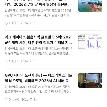
요, 그 이야기의 씨앗이 뿌려진 곳이 다름 아닌 강원도 속초
다?…2026년 7월 말 피서 현장의 불편한 진
였다는 사실이 알려지면서 새삼 주목을 받고 있습니다.오
글 내용
실
늘은 세계가 주목한 영화 '호프'의 탄생 비화와 함께, 속초
안녕하세요, JS입니다. 한여름 성수기가 한창인 2026년
가 왜 영화·드라마 창작자들이 끊임없이 찾는 도시가 되었
7월 말, 속초를 찾은 피서객 수가 지난해 같은 기간과 비교
는지, 그리고 속초를 배경으로 탄생한 대표 영화·드라마 촬
해 눈에 띄게 감소했다는 이야기가 들려오고 있습니다.속
작성시간
1
0
2026. 7. 31.
영지들을 총정리해 드리겠습니다.✅ 핵심 요약 먼저 짚고
초시는 야간 개장, 미디어아트, 안전 시스템 강화 등 그 어
가겠습니다나홍진 ..
느 해보다 철저하게 여름 시즌을 준비했는데요.그런데 왜
관광객은 오히려 줄었을까요?오늘은 2026년 속초 여름
아크 레이더스·붉은사막 글로벌 3·6위! 202
성수기 관광객 감소의 배경과 원인을 짚어보고, 현장에서
6년 게임 시장, 액션·전략 장르가 수익을 지배
들려오는 시민·피서객의 날카로운 목소리까지 함께 살펴보
글 내용
한다
겠습니다.✅ 핵심 요약2026년 7월 말 기준, 속초 해수욕
안녕하세요, JS입니다. 요즘 국내 게임업계 소식 중에서 유
장 방문 피서객이 지난해 동기 대비 약 40만 명 감소한 것
독 눈에 띄는 뉴스가 하나 있었는데요.글로벌 마켓 인텔리
으로 집계됨강원 동해안 전체로는 7월 29일까지 약 222
전스 기업 센서타워(Sensor Tower) 가 2026년 6월 1
작성시간
1
0
2026. 7. 31.
만 명이 방문하며 나름 선방했으나, 속초에 집중된 쏠림 현
9일 발표한 '게임 심층 분석: 액션 및 전략' 리포트에서, 넥
상은 완화된 모습속초 해수욕장..
슨의 '아크 레이더스' 가 2026년 1분기 PC·콘솔 판매량
기준 전 세계 3위, 펄어비스의 '붉은사막' 이 6위 를 기록했
GPU 시대의 도전자 등장 — 이스라엘 스타트
다는 소식이 화제입니다.국산 게임이 글로벌 최상위권을
업 네오로직, 비바테크 2026서 AI 서버 CP
나란히 점령했다는 사실 자체도 놀랍지만, 그 배경에 있는
글 내용
U로 세계를 겨누다
글로벌 게임 시장의 구조 변화 역시 매우 흥미롭습니다. 오
안녕하세요, JS입니다. 요즘 AI 관련 뉴스를 보면 공통적
늘은 이 리포트의 핵심 내용을 꼼꼼히 정리하고, 한국 게임
으로 등장하는 단어가 있습니다.바로 '전력'입니다. 챗GP
업계에 갖는 의미까지 함께 짚어보겠습니다.✅ 핵심 요약
T, 클로드 같은 대형 AI 서비스를 돌리는 데 드는 전기료와
작성시간
0
0
2026. 7. 31.
센서타워 '게임 심층 분석: 액션 및 전략' 리포트 2026년
GPU 비용이 천문학적으로 늘어나는 가운데, 이 문제를 정
6..
면 돌파하겠다는 이스라엘 반도체 스타트업이 글로벌 무대