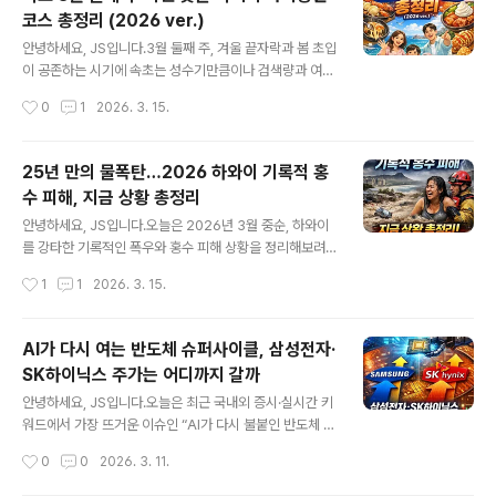
쇼크의 성격이 강합니다.실시간 시장 흐름과 Reuters 등
코스 총정리 (2026 ver.)
해외 보도를 바탕으로 오늘 장을 읽는 핵심 포인트를 정리
글 내용
해드리겠습니다. 주요 내용 요약이란 사태가 호르무즈 해
안녕하세요, JS입니다.3월 둘째 주, 겨울 끝자락과 봄 초입
협 봉쇄 수준으로 번지면서 글로벌 원유 공급 차질 우려가
이 공존하는 시기에 속초는 성수기만큼이나 검색량과 여행
커졌습니다.달러·원 환율은 장중 1,500원대를 시험하며 1
수요가 빠르게 올라오는 시기입니다. 2026년 3월 14일
작성시간
0
1
2026. 3. 15.
7년 만의 고점권 변동성을 보였습니다.유가는 배럴당 110
(토), 15일(일) 기준 실시간 검색 트렌드와 최근 기사·후기
달러를 넘어섰고, 추..
흐름을 바탕으로, 속초 3월 둘째 주에 참고하기 좋은 여행·
맛집·아이동반 코스 정보를 한 번에 모아 정리해보았습니
25년 만의 물폭탄…2026 하와이 기록적 홍
다. 주말에 가볍게 다녀올 1박 2일, 서울 복귀 전에 들르기
수 피해, 지금 상황 총정리
좋은 곳, 아이와 잠깐 들러도 만족도가 높은 곳까지 차근차
글 내용
근 정리해볼게요. 1. 3월 둘째 주, 속초 실시간 검색 TOP1
안녕하세요, JS입니다.오늘은 2026년 3월 중순, 하와이
0 흐름 요약3월 중순 속초 관련 실시간 검색 상위권에는
를 강타한 기록적인 폭우와 홍수 피해 상황을 정리해보려
대체로 다음과 같은 키워드들이 반복해서 등장하는 흐름입
합니다.3월 14일 기준 피해 현황과 15일 현재 기상 상황,
작성시간
1
1
2026. 3. 15.
니다.속초해수욕장 / 속초해변속초관광수산시장(속초중앙
그리고 왜 이런 ‘물폭탄’이 반복되는지, 여행자와 교민이 꼭
시장 포함)대..
알아야 할 포인트까지 정리합니다.※ 현재 시스템 제한으로
인해 개별 기사 링크나 세부 수치(정확한 강수량·사망·피해
AI가 다시 여는 반도체 슈퍼사이클, 삼성전자·
액 등)를 모두 실시간으로 검증하긴 어렵지만, 2026년 3
SK하이닉스 주가는 어디까지 갈까
월 14~15일자 한국·외신 보도 흐름과 최근 몇 년간 하와이
글 내용
홍수 패턴을 토대로 정리합니다. 1. 2026년 3월 14일 기
안녕하세요, JS입니다.오늘은 최근 국내외 증시·실시간 키
준, 하와이 홍수 피해 개요2026년 3월 둘째 주, 하와이 전
워드에서 가장 뜨거운 이슈인 “AI가 다시 불붙인 반도체 슈
역은 이른바 ‘코나(Kona) 폭풍’ 계열의 저기압과 함께 며칠
퍼사이클”과 함께, 삼성전자·SK하이닉스의 주가 전망, 양
작성시간
0
0
2026. 3. 11.
간 강한 비구름에 갇히며 기록적인 폭우를 맞았습니..
사 주력 제품·장단점 비교까지 한 번에 정리해보겠습니다.
AI 서버·데이터센터 투자로 메모리 판이 완전히 바뀌었다