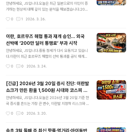
와 일본 현지 뉴스(Nikkei Mobility, カーウォッチ) 분석
안녕하세요, JS입니다.오늘은 최근 일본으로의 이민이 증
을 토대로 정리했습니다.1. 토요타가 다시 불붙인 전설 : A
가하는 현상에 대해 깊이 있는 분석을 해보겠습니다.2026
80과 AE86의 귀환토요타는 2026년 3월 공식 보도자료
년 현재, 일본은 단순히 ‘여행하기 좋은 나라’에서 벗어나,
작성시간
0
1
2026. 3. 26.
를 통해 두 가지 소식을 동시에 발표했습니다..
안정된 세금 체계, 높은 교육 수준, 생활 친화적인 복지 구
조로 인해 전 세계 중산층과 은퇴자들의 ‘이민 목적지’로 급
격히 부상하고 있습니다.특히 한국, 대만, 홍콩 등 인접 국
이란, 호르무즈 해협 통과 재개 승인… 외국
가뿐 아니라 서양인 고소득층도 일본의 거주 환경과 세제
선박에 ‘200만 달러 통행료’ 부과 시작
혜택에 매력을 느끼며 장기 체류를 결정하고 있죠.이번 글
글 내용
에서는 일본 이민이 증가하는 이유를 세금, 교육, 복지, 사
안녕하세요, JS입니다.중동 정세가 다시 요동치고 있습니
회 안정성, 생활문화 등 전방위적으로 정리해보았습니다.
다.이란이 최근 호르무즈 해협의 선박 통과를 공식 재개하
[일본 이민 붐의 핵심 요인 5가지]합리적인 상속세 — 한
면서, 유럽과 걸프협력회의(GCC) 소속 외국 선박에 약 2
작성시간
0
0
2026. 3. 24.
국보다 부담이 적고, 가족 중심 상속 구조.무상·공공 중심의
00만 달러(또는 위안화 기준)의 통행료를 부과하기 시작했
교육 체계 — ..
습니다.이는 사실상 ‘제2의 해상 세금’ 형태로 해석되며, 이
스라엘과 미국 선박은 여전히 통과가 금지된 상태입니다.
[긴급] 2026년 3월 20일 증시 진단: 이란발
실시간 해상 교통 추적 사이트 MarineTraffic에서도 선박
쇼크가 만든 환율 1,500원 시대와 코스피 변
들의 통과 재개 움직임이 포착되며 글로벌 해운업계의 긴
글 내용
동성 경고
장감이 고조되고 있습니다.이번 사태는 단순한 항로 복귀
안녕하세요, JS입니다.오늘은 2026년 3월 20일 기준 한
가 아닌 정치적 메시지, 경제적 수단, 외교적 압박이 뒤섞인
국 증시를 흔드는 가장 큰 변수, 이란발 지정학 리스크와 그
복합적 사건으로 평가됩니다. [주요 내용 요약]이란, 202
로 인한 환율·유가 급등, 그리고 코스피·코스닥의 대응 시나
작성시간
0
0
2026. 3. 20.
6년 3월 기준으로 호르무즈 해협 선박 통과 승인 재개유럽
리오를 긴급 진단해보겠습니다.최근 외신과 국내 시장 보
·GCC(사우디·U..
도를 종합하면, 이번 장세는 단순한 조정이 아니라 에너지
가격과 환율, 위험자산 회피 심리가 동시에 충돌하는 복합
속초 3월 둘째 주 최신 핫플·먹거리·아이동반