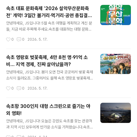
에서 주목받고 있습니다.오늘은 2026년 6월 프랑스 파리
속초 대표 문화축제 '2026 설악무산문화축
비바테크(VivaTech 2026) 전시회에서 AI 서버 CPU 기
전' 개막! 3일간 볼거리·먹거리·공연 총집결 +
술을 선보이며 세계의 이목을 끈 이스라엘 팹리스 반도체
글 내용
주변 숙소·카페 추천까지
기업 네오로직(NeoLogic) 의 행보와, 그 배경이 된 AI 데
안녕하세요, JS입니다! 5월 속초 여행을 계획하고 계신 분
이터센터 전력 위기 현황을 함께 짚어보겠습니다.✅ 핵심
들, 지금 바로 주목해 주세요.속초를 대표하는 대형 문화예
요약네오로직(NeoLogic) : 2021년 설립된 이스라엘 반
술 축제 '2026 설악무산문화축전' 이 지난 5월 15일(목)
작성시간
0
0
2026. 5. 17.
도체 팹리스 스타트업비바테크 2026 : 6월 17~20일..
부터 17일(토)까지 3일간 속초 엑스포 잔디광장 일원에서
화려하게 막을 올렸습니다. 청소년 문화행사부터 사찰음식
체험, 스타 공연까지 세대를 초월한 복합 문화의 장이 펼쳐
속초 영랑호 벚꽃축제, 4만 8천 명·91억 소
졌는데요, 오늘은 축전의 주요 프로그램 내용과 함께 주변
비… 지역 경제, 진짜 살아났을까?
숙소·카페 추천까지 꼼꼼하게 정리해 드리겠습니다. 속초
글 내용
여행 계획 중이신 분들께 유용한 정보가 되길 바랍니다! ✅
안녕하세요, JS입니다. 봄이 오면 전국 곳곳에서 벚꽃 축제
핵심 요약 먼저 짚고 가겠습니다행사명 : 2026 설악무산
소식이 들려오죠. 그중에서도 올해 속초 영랑호 벚꽃축제
문화축전일시 : 2026년 5월 15일(목) ~ 17일(토), 3일간
가 꽤 인상적인 성과를 거뒀다는 뉴스가 들려왔습니다. 방
작성시간
0
0
2026. 5. 17.
장소 : 강원특별자치도 속초시 조양동 엑스포 잔디광장 일
문객 4만 8천 명, 지역 내 소비액 91억 원이라는 숫자가 발
원주최·주..
표되자 많은 언론이 "경쟁력 입증", "지역 경제 활기"라는
헤드라인을 앞다퉈 달았는데요. 하지만 저는 여기서 한 걸
속초항 300인치 대형 스크린으로 즐기는 야
음 더 들어가보고 싶었습니다. "숫자가 크면 정말 지역 전
외 영화!
체가 혜택을 본 걸까?" 오늘은 2026 영랑호 벚꽃축제의
글 내용
공식 빅데이터 분석 결과를 바탕으로, 방문객·소비 현황을
안녕하세요, JS입니다! 오늘은 강원도 속초를 찾는 관광객
꼼꼼히 짚어보고, 동시에 일부에서 제기되는 '소비 쏠림' 문
과 지역 시민 모두에게 반가운 소식을 가져왔습니다.속초
제와 지역 경제 파급의 한계까지 균형 있게 살펴보겠습니
시가 올해 새롭게 선보인 야외 영화 상영 프로그램, '2026
작성시간