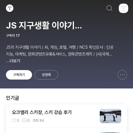
검색하기
티스토리
JS 지구생활 이야기...
구독자
17
JS의 지구생활 이야기 / AI, 게임, 호텔, 여행 / NCS 확인강사 : 인공
지능, 마케팅, 문화콘텐츠유통&서비스, 문화콘텐츠제작 / (사)국제미
디어예술협회 강원지부장 겸 수석연구원
...더보기
구독하기
방명록
신고하기 레이어
열기
인기글
오크밸리 스키장, 스키 강습 후기
0
0
조회
86