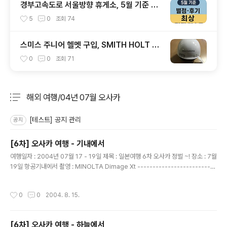
경부고속도로 서울방향 휴게소, 5월 기준 맛
집 리스트
5
0
조회
74
스미스 주니어 헬멧 구입, SMITH HOLT JR
1920
0
0
조회
71
해외 여행/04년 07월 오사카
분류 전체보기
주요 글 목록
[테스트] 공지 관리
공지
[6차] 오사카 여행 - 기내에서
글 내용
여행일자 : 2004년 07월 17 - 19일 제목 : 일본여행 6차 오사카 정벌 ~! 장소 : 7월
19일 항공기내에서 촬영 : MINOLTA Dimage Xt --------------------------
----------------------------- 비행기도 탔는데 한 장 찍어야지... 비상구라 앞
에 스튜어디스가 앉았다. 그리고 행운인지 옆에도 스튜어디스가 앉았다. 결국, 앞과
작성시간
0
0
2004. 8. 15.
옆이 스튜어디스로...ㅋㅋㅋ 이런 행운은 사진을 찍어야 했는대... 아쉬움이 약간은 없
지 않아 있다. 이로 2004년 07월 오사카 여행 사진을 모두 마친다.. 여행이란 할 수
있을 때 해야 한다는 말을 다시 한번 생각하면서...
[6차] 오사카 여행 - 하늘에서