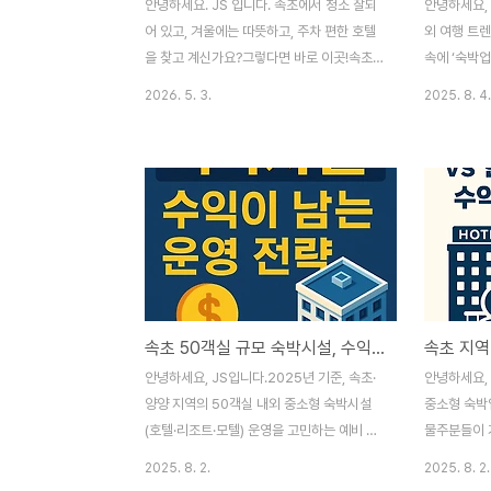
안녕하세요. JS 입니다. 속초에서 청소 잘되
안녕하세요, 
어 있고, 겨울에는 따뜻하고, 주차 편한 호텔
외 여행 트
을 찾고 계신가요?그렇다면 바로 이곳!속초
속에 ‘숙박
베케이션을 추천합니다. 속초베케이션호텔
창업’에 대
2026. 5. 3.
2025. 8. 4.
강원특별자치도 속초시 동해대로 4080 로
사업, 법인 
비는 깔끔하고, 청색과 하얀색의 조화가 이쁩
지… 복잡하
니다.청초호의 청둥오리를 컨샙으로 구성되
과정을 쉽고 
었다고 합니다. 무인 체크인 기계보드 게임,
위탁사 창업
속초 관광 안내도, 어매니키 구입깔끔하게 정
2025년 기
리되어 있습니다. 프론트에서도 무인 기계가
가, 관광공사
있어 편하게 이용가능하게 준비되어 있었습
요구 확대비대
니다. 로비 바로 옆 공간책을 읽거나, 적업할
위탁(프랜차
수 있는 공간이 있어요.이건 장점인거 같습니
신규 투자 활
속초 50객실 규모 숙박시설, 수익이 남는 운영 전략은?
다.만화책은 슬림덩크, 원피스가 마련되어 있
보육, MIC
었습니다. 객실 엘리베이터호텔 내부 금연,
숙박업 위탁
안녕하세요, JS입니다.2025년 기준, 속초·
안녕하세요,
피우면 청소비가 부과 되거나 퇴실 요구가 있
업자소규모 게
양양 지역의 50객실 내외 중소형 숙박시설
중소형 숙박
을 수 있습니다. 중..
(호텔·리조트·모텔) 운영을 고민하는 예비 창
물주분들이 
업자, 건물주, 투자자를 위한 실전 수익 전략
직접 운영할
2025. 8. 2.
2025. 8. 2.
을 심층 분석합니다.최근 각종 매입 컨설팅
때 실제로 