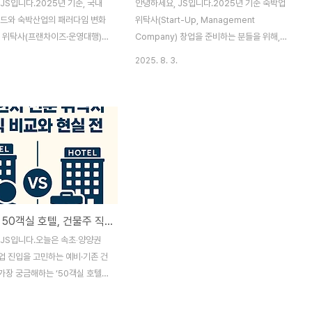
JS입니다.2025년 기준, 국내
안녕하세요, JS입니다.2025년 기준 숙박업
렌드와 숙박산업의 패러다임 변화
위탁사(Start-Up, Management
업 위탁사(프랜차이즈·운영대행)
Company) 창업을 준비하는 분들을 위해,
한 관심이 높아지고 있습니다.개인
실제 창업 현장과 최신 규정, 실무 케이스를
2025. 8. 3.
설립, 인허가 절차, 지자체 등록까
총정리해 드립니다.위탁운영, 프랜차이즈, 자
고 까다로운 숙박업 창업의 모든
산관리회사 등 다양한 유형이 등장하는
꼼꼼하게 정리합니다. 1. 숙박업
2025년 숙박산업 트렌드와, 개인/법인 사업
, 왜 주목받는가?관광수요 급증:
자 선택, 인허가 절차, 성공 노하우까지 상세
준 내국인·외국인 관광객 동반 증
하게 정리합니다. 1. 숙박업 위탁사란? 정의
 조사 ‘숙박서비스 품질 차별화’
와 사업 전망숙박업 위탁사란:개인/법인이 숙
면·무인화 트렌드: 운영 대행·
박시설(호텔, 리조트, 모텔 등)을 소유주(건물
이즈) 모델 성장, 수도권·지방에
주)로부터 위탁받아 운영/관리하는 사업체를
발정부·지자체 지원 확대: 창업
의미합니다.최근 관광객 증가, 숙박업 경쟁
속초 지역 50객실 호텔, 건물주 직접 운영 vs 현지 전문 위탁사 수익 비교와 현실 전략
E, 지역클러스터 사업 연계 우대2.
심화로 전문 위탁운영사의 수요가 급속히 늘
사 창업 ‘사업구조’ 한눈에개인사
고 있습니다.사업 전망:중소형호텔·게스트하
 JS입니다.오늘은 속초‧양양권
스트하우스, 펜션, 모텔 등특..
우스 소유주, 투자자, 역임대 사업자까지 다
업 진입을 고민하는 예비·기존 건
양한 고객 확..
가장 궁금해하는 ‘50객실 호텔을
 때와 현지 전문 위탁사에 맡겼을
손에 쥐는 수익은 어떻게 다를