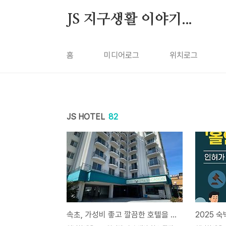
본문 바로가기
JS 지구생활 이야기...
홈
미디어로그
위치로그
JS HOTEL
82
속초, 가성비 좋고 깔끔한 호텔을 찾는다면 바로 이곳 속초 베케이션 호텔