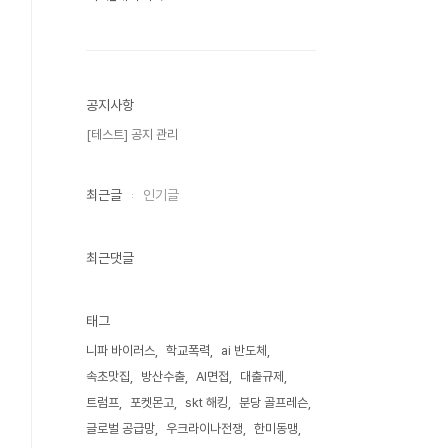
공지사항
[테스트] 공지 관리
최근글
인기글
최근댓글
태그
니파 바이러스
학교폭력
ai 반도체
속초맛집
방산수출
AI면접
대출규제
트럼프
포켓몬고
skt 해킹
분당 골프레슨
글로벌 공급망
우크라이나전쟁
한미동맹