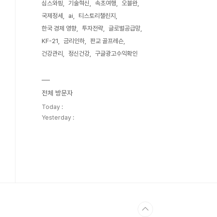
심스와핑
기술혁신
속초여행
오블완
국제정세
ai
티스토리챌린지
한국 경제 영향
투자전략
글로벌공급망
KF-21
금리인하
판교 골프레슨
건강관리
정신건강
구글광고수익확인
전체 방문자
Today :
Yesterday :