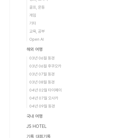
골프, 운동
게임
기타
교육, 공부
Open AI
해외 여행
03년 06월 동경
03년 06월 후쿠오카
03년 07월 동경
03년 08월 동경
04년 02월 타이페이
04년 07월 오사카
04년 09월 동경
국내 여행
JS HOTEL
기록_대회기록