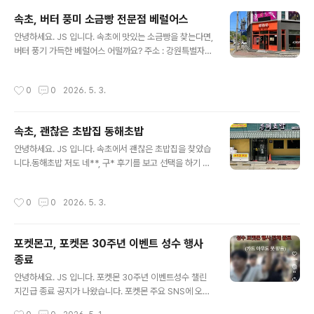
름과 함께 멋진 풍경을 감상할 수 있습니다.영랑호 리조트,
속초, 버터 풍미 소금빵 전문점 베럴어스
더샾 공사 현장그 뒤로 보이는 설악산의 멋진 풍경들..사진
글 내용
안녕하세요. JS 입니다. 속초에 맛있는 소금빵을 찾는다면,
찍으면 다 예술로 나와요. 영랑호 한 바퀴자전거가 없다면
버터 풍기 가득한 베럴어스 어떨까요? 주소 : 강원특별자치
빌리거나, 전기 자전거를 타고 한 바퀴 돌면 정말 상괘 합니
도 속초시 조양상가길 55 1층12시 오픈, 일요일 휴무 속초
다. 5월 연휴상당히 많은 차량과 인파가 속초에 몰려왔습
엑스포공원, 맥도날드 맞은편에 위치해 있어요.여행코스
니다.거기다 5월 3일은 비까지 내리고 있어요.이런 날씨에
작성시간
0
0
2026. 5. 3.
추천속초 청초호를 한 바퀴 돌고, 길 건너 베럴어스에서 소
는 영랑호 인근에서 바라본 설악산의 모습은 예술입니다.
금빵에 커피 한잔!주차는 엑스포공원을 이용하면 산책 동
속초에서는 비 ..
선 편해요. 베럴어스 강원특별자치도 속초시 조양상가길 5
속초, 괜찮은 초밥집 동해초밥
5 오렌지색 간판베럴어스 가계 내부테이블이 있어 편하게
글 내용
먹을 수 있습니다. 오늘의 메뉴버터떡 1.8초코 버터떡 2.3
안녕하세요. JS 입니다. 속초에서 괜찮은 초밥집을 찾았습
에그타르트 2.8소떡소떡 5.3감자치즈 5.3페페로니 6.3
니다.동해초밥 저도 네**, 구* 후기를 보고 선택을 하기 때
플레인 3.3참살떡 3.8갈릭버터 6.8순우유 말차크림 5.8
문에 중타 이상 초밥집입니다. 티스토리에 지도가 나오지
슨우유 고구마 5.8늦게 가면 없어요. (오후 5시 이전 주문
않는...ㅠㅠ 주소 : 강원특별자치도 속초시 동해대로 4119
작성시간
0
0
2026. 5. 3.
하시는..
주차는 인근 메가박스 주차장을 이용하면 편합니다.걸어서
3분 가격대계란말이 초밥 11,000원한치초밥, 문어초밥,
롤초밥 11,000원광어특초밥 23,000원광어초밥 18,00
포켓몬고, 포켓몬 30주년 이벤트 성수 행사
0원 특참치+특광어 36,000원특참치 + 특연어 36,000
종료
원광어 + 문어 14,000원 가격은 착하지 않아요.하지만,
글 내용
퀄리티는 괜찮았습니다.그냥 그 가격대 퀄리티라고 생각하
안녕하세요. JS 입니다. 포켓몬 30주년 이벤트성수 챌린
면 좋을 거 같아요. 간단하게 나옵니다.샐프 코너에서 리필
지긴급 종료 공지가 나왔습니다. 포켓몬 주요 SNS에 오지
가능 했어요. 주문한 광어초밥적당한 두께, 맛 괜찮은 한 끼
말라고 나오기 시작했어요. 대기자...수많은 인파 오픈하기
작성시간