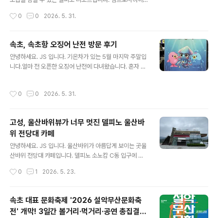
사용하게 되었습니다.
서 촬영하면 더 이쁘겠지만, 오픈 시간이 오전 8시해 뜨는
작성시간
0
0
2026. 5. 31.
시간은 오전 5시 10분 ~ 20분 일출의 모습을 보면서, 반
대 방향으로는 울산바위를 볼 수 있는 멋진 곳이 바로 델피
노 리조트입니다.여긴 뷰~ 맛집, 아니 멋진 뷰 리조트라 해
속초, 속초항 오징어 난전 방문 후기
야 할 거 같아요.오전 5시부터 많은 분들이 나와서 일찍 사
글 내용
안녕하세요. JS 입니다. 기온차가 있는 5월 마지막 주말입
진을 담아 봤습니다.오늘따라 왜 이리 바람이 많이 부는지..
니다.얼마 전 오픈한 오징어 난전에 다녀왔습니다. 혼자 가
일출 시작 전 고요한 속초가 한눈에 내려다 보입니다.사람
서 먹을까? 하다가.. 관광객이 너무 많아 구경만 하고 왔어
이 젊을 땐 해 뜨는 모습을 보고, 늙어서는 해가 지는 걸 봐
요.오징어 2마리만 포장해서 먹을까?생각했지만, 오징어
야 한다고, 은사님이 항상 말씀하셨는데요.산 정산에 가지
작성시간
0
0
2026. 5. 31.
숙회도 맛있을 거 같고... 오징어 난전 주변으로 차량이 많
않고도 이런 멋진 모습을 볼 수 있다니, 정말 멋진 리조트입
이 주차되어 있습니다.앞에까지 차가 있다면 정말 많은 분
니다. ..
들이 온 거다!라고 생각하면 됩니다. 오징어난전 3호, 5호,
고성, 울산바위뷰가 너무 멋진 델피노 울산바
9호, 11호어디가 좋냐? 묻지 마세요.제가 가는 곳은 여기
위 전당대 카페
번호가 없답니다.그리고 어딜 가나 동일한 가격이라 더 좋
글 내용
다 안 좋다가 없어요.그냥 사장님의 말투가 평가를 결정하
안녕하세요. JS 입니다. 울산바위가 아름답게 보이는 곳울
는 거 아닐까 싶어요. 어느 호에 가나 오징어회는 같습니다.
산바위 전당대 카페입니다. 델피노 소노캄 C동 입구에 위
오징어 오늘 시세 2마리목요일 15,000원금, 토 16,000
치해 있습니다. 소노캄델피노 C동 강원특별자치도 고성군
작성시간
0
1
2026. 5. 23.
원일 1..
토성면 미시령옛길 1153 전망대에 올라가 뷰를 감사합니
다.이번 주말은 비가 올 거 같습니다.흐린 날, 구름이 울산
바위에 걸려 있습니다.사진 감상용으로 한 장씩~ 크게 올
속초 대표 문화축제 '2026 설악무산문화축
려 봅니다. 어떠세요?구름이 걸려 있는 우산바위산신령이
전' 개막! 3일간 볼거리·먹거리·공연 총집결 +
내려와 덕담을 나누고 있는 모습니다. 저 멀리 구름이 다가
글 내용