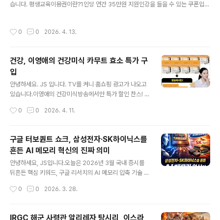
충혈의 탑, 수반 산책길입니다.아들과 웃으며 이야기하며
습니다. 평생교육이용권이란?1인당 연간 35만원 지원인강을 들을 수 있는 쿠폰입니
걸었던 곳,산책하기 참 좋은 코스입니다. 영랑호 한 바퀴를
다. 일반 지역특화AI 디지털, 노인 3개로 신청 가능합니다. 저는 강원도 평생교육이
돌고 집으로 오는 길벚꽃이 이쁘게 피었습니다. 영랑호 벚
용권을 신청했어요.인증이 2번 진행되어 조금 귀찮았습니다. 약관동의, 본인인증, 신
작성시간
0
0
2026. 4. 13.
꽃축제사전 답사 후기를 마..
청서 작성, 신청완료 기간 내 신청은 완료했습니다.완료되었다는 연락은 받지 못했어
요. 언젠가?? 완료 연락이 오면 인터넷으로 수강할 수 있는 강좌를 들을 예정입니다.
건강, 이영애의 건강미식 카무트 효소 특가 구
입
글 내용
안녕하세요. JS 입니다. TV를 켜니 홈쇼핑 광고가 나오고
있습니다.이영애의 건강미식방송에서만 특가 할인 찬스! 9
박스 + 3박스10포 X 3박스 (이건 1박스 효과)총 13박스2
작성시간
0
0
2026. 4. 11.
19,000원 추가 할인 만원 = 209,000원특가 가격 맞나
모르겠어요. 카무트 효소가 좋다는 이야기가 있어 일단 구
입해 보았습니다. 방송을 보니 정말 선전 잘하는 거 같아요.
구글 터보퀀트 쇼크, 삼성전자·SK하이닉스를
효소가 필요했는데, 마침 잘 구입한 거 같아요. 나이 먹을수
흔든 AI 메모리 혁신의 진짜 의미
록 소화 능력이 떨어지게 됩니다.이럴 때 효소 2-3개월 구
글 내용
입해서 먹으면 상당히 효과를 보았습니다. 과거 유산균을
안녕하세요, JS입니다.오늘은 2026년 3월 국내 증시를
먹기 시작하다가 이젠 효소까지...나이가 드니 소화 능력이
뒤흔든 핵심 키워드, 구글 리서치의 AI 메모리 압축 기술 터
떨어지고, 이런 건강 보조 식품? 먹어야 하는가 봐요. 효소
보퀀트(TurboQuant)를 중심으로 삼성전자와 SK하이닉
작성시간
0
0
2026. 3. 28.
를 찾고 계신 분들이라면 한 번쯤 참고하시면 좋을 거 같
스 주가가 왜 크게 흔들렸는지, 그리고 이 기술이 실제로 반
아..
도체 업계에 어떤 의미를 갖는지 정리해보겠습니다.단순히
“메모리 수요가 줄어드는 것 아니냐”는 공포로 보기에는
IRGC 해군 사령관 알리레자 탕시리, 이스라