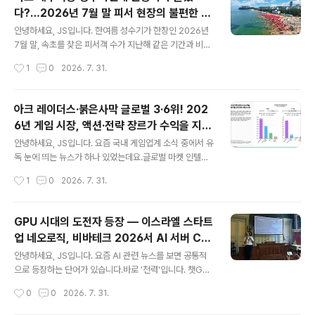
요, 그 이야기의 씨앗이 뿌려진 곳이 다름 아닌 강원도 속초
다?…2026년 7월 말 피서 현장의 불편한 진
였다는 사실이 알려지면서 새삼 주목을 받고 있습니다.오
글 내용
실
늘은 세계가 주목한 영화 '호프'의 탄생 비화와 함께, 속초
안녕하세요, JS입니다. 한여름 성수기가 한창인 2026년
가 왜 영화·드라마 창작자들이 끊임없이 찾는 도시가 되었
7월 말, 속초를 찾은 피서객 수가 지난해 같은 기간과 비교
는지, 그리고 속초를 배경으로 탄생한 대표 영화·드라마 촬
해 눈에 띄게 감소했다는 이야기가 들려오고 있습니다.속
작성시간
1
0
2026. 7. 31.
영지들을 총정리해 드리겠습니다.✅ 핵심 요약 먼저 짚고
초시는 야간 개장, 미디어아트, 안전 시스템 강화 등 그 어
가겠습니다나홍진 ..
느 해보다 철저하게 여름 시즌을 준비했는데요.그런데 왜
관광객은 오히려 줄었을까요?오늘은 2026년 속초 여름
아크 레이더스·붉은사막 글로벌 3·6위! 202
성수기 관광객 감소의 배경과 원인을 짚어보고, 현장에서
6년 게임 시장, 액션·전략 장르가 수익을 지배
들려오는 시민·피서객의 날카로운 목소리까지 함께 살펴보
글 내용
한다
겠습니다.✅ 핵심 요약2026년 7월 말 기준, 속초 해수욕
안녕하세요, JS입니다. 요즘 국내 게임업계 소식 중에서 유
장 방문 피서객이 지난해 동기 대비 약 40만 명 감소한 것
독 눈에 띄는 뉴스가 하나 있었는데요.글로벌 마켓 인텔리
으로 집계됨강원 동해안 전체로는 7월 29일까지 약 222
전스 기업 센서타워(Sensor Tower) 가 2026년 6월 1
작성시간
1
0
2026. 7. 31.
만 명이 방문하며 나름 선방했으나, 속초에 집중된 쏠림 현
9일 발표한 '게임 심층 분석: 액션 및 전략' 리포트에서, 넥
상은 완화된 모습속초 해수욕장..
슨의 '아크 레이더스' 가 2026년 1분기 PC·콘솔 판매량
기준 전 세계 3위, 펄어비스의 '붉은사막' 이 6위 를 기록했
GPU 시대의 도전자 등장 — 이스라엘 스타트
다는 소식이 화제입니다.국산 게임이 글로벌 최상위권을
업 네오로직, 비바테크 2026서 AI 서버 CP
나란히 점령했다는 사실 자체도 놀랍지만, 그 배경에 있는
글 내용
U로 세계를 겨누다
글로벌 게임 시장의 구조 변화 역시 매우 흥미롭습니다. 오
안녕하세요, JS입니다. 요즘 AI 관련 뉴스를 보면 공통적
늘은 이 리포트의 핵심 내용을 꼼꼼히 정리하고, 한국 게임
으로 등장하는 단어가 있습니다.바로 '전력'입니다. 챗GP
업계에 갖는 의미까지 함께 짚어보겠습니다.✅ 핵심 요약
T, 클로드 같은 대형 AI 서비스를 돌리는 데 드는 전기료와
작성시간
0
0
2026. 7. 31.
센서타워 '게임 심층 분석: 액션 및 전략' 리포트 2026년
GPU 비용이 천문학적으로 늘어나는 가운데, 이 문제를 정
6..
면 돌파하겠다는 이스라엘 반도체 스타트업이 글로벌 무대