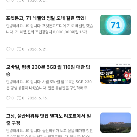
0
0
2026. 6. 21.
몬 프로모 카드를 수령하러 갔습니다.속초에 하나뿐이라
린지 도전하기 하시면 쉽게 진행이 가능합니다.운동 시작
정말 감사하다고..
클릭 후 달리거나 걷거나 하면 완료!참가 스티커 발급 및 기
타 인증서가 발급됩니다. 이벤트 달성과 함께 많은 완주 인
포켓몬고, 71 레벨업 정말 오래 걸린 렙업!
증서 도착가장 중요한 챌린지 인증서 확인! 온라인 챌린지
글 내용
안녕하세요. JS 입니다. 포켓몬고드디어 71로 레벨업 했습
성공 후 리워드 응모를 진행해야 합니다. 챌린지 리워드 유
니다. 71 레벨 진화 조건경험치 8,000,000메달 15개 플
저 코드 확인 후 응모 완료!오류 없이 완료되었습니다.차후
래티넘 만들기전설 또는 환상의 포켓몬 20번 강화Nice가
잉어킹 카드를 수령하면 인증 포스팅 하겠습니다.
나오게 999회 던지기하루 포켓몬 100마리 잡기 미션 중
작성시간
0
0
2026. 6. 21.
Nice 999회는 정말 어려웠습니다. 경험치는 충분 하지
만...장시간 게임을 하기 어렵기에 미션을 상당히 오래 진행
했습니다. 2번, 1번Nice 999회 완성! 보상은.. 뭐 감사합
모바일, 평생 230분 5GB 월 110원 대란 탑
니다. 72 레벨 과제루트 7일 연속 걷기효과가 굉장한 스페
승
셜 어택 200번 사용해서 배틀하기1,000,000 별의 모래
글 내용
손에 넣기 72 레벨은 언제 달성하게 될까요?
안녕하세요. JS 입니다. 시월 모바일 월 110원 5GB 230
분 평생 상품이 나왔습니다. 얼른 유심칩을 구입하러 주변
을 돌아 봅니다.이마트24 어플을 이용하면 잔여 현황을 확
작성시간
0
0
2026. 6. 16.
인할 수 있습니다.2개 구입! 성공 유심이 없으면, 가입이 불
가능 했습니다. 상세 설명 진짜 110원 입니다.LG 망을 이
용하고, 6월 16일 개통 완료 조건입니다. 가입을 진행합니
고성, 울산바위뷰 맛집 델피노 리조트에서 일
다.보유 유심 인증 진행가입을 진행합니다. 개인 인증 및 가
출 구경
입 정보를 입력하고, 희망 선호를 선택하면 완료됩니다.실
글 내용
프 개통 진행은 시간이 좀 걸려 진행되었습니다.희망 번호
안녕하세요. JS 입니다. 울산바위가 보고 싶을 때가장 멋진
입력 후 가입이 완료되었습니다. 이제 월 110원으로 평생
모습을 담을 수 있는 델피노 리조트입니다. 엠브로시아에