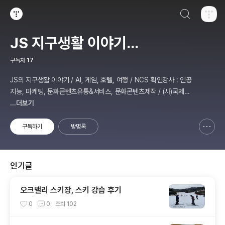
검색하기
티스토리
JS 지구생활 이야기...
구독자
17
JS의 지구생활 이야기 / AI, 게임, 호텔, 여행 / NCS 확인강사 : 인공
지능, 마케팅, 문화콘텐츠유통&서비스, 문화콘텐츠제작 / (사)국제미
디어예술협회 강원지부장 겸 수석연구원
...더보기
구독하기
방명록
신고하기 레이어
열기
인기글
오크밸리 스키장, 스키 강습 후기
0
0
조회
102