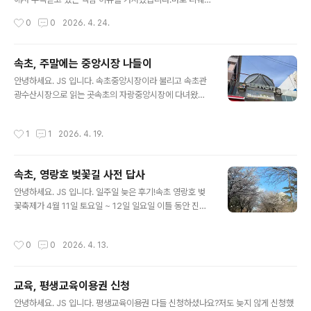
마장소 : 강원도 속초시 금호동, 속초항 친수공원 내 공연장
이항공의 대구국제공항 국제선 환승 서비스입니다.지난 2
작성시간
0
0
2026. 4. 24.
운영 일정 : 매주 토요일, 일몰 시간에 맞춰 진행스크린 규
025년 4월, 국적 항공사 최초로 대구공항에서 국제선 환
모 : 300인치 대형 화..
승 서비스를 시작한 티웨이항공은 운영 1년 만에 누적 환승
객 4,000명을 돌파하며 지역 거점 공항의 가능성을 새롭
속초, 주말에는 중앙시장 나들이
게 증명하고 있습니다.그렇다면, 이 서비스가 단순히 대구
글 내용
안녕하세요. JS 입니다. 속초중앙시장이라 불리고 속초관
여행객을 늘리는 데 그치는 걸까요?아니면 티웨이항공 자
광수산시장으로 읽는 곳속초의 자랑중앙시장에 다녀왔습
체에도 실질적인 이익이 되고 있을까요?오늘은 이 두 가지
니다. 속초중앙시장가장 핫 플레이 상점이 모여 있는 곳 우
질문을 중심으로 현황과 배경, 그리고 앞으로의 전망까지
선 속초에 하나뿐이 없는 ABC-MART런닝화 하나 구입
꼼꼼히 살펴보겠습니다.✈️ 주요 내용 요약티웨이항공은 2
작성시간
1
1
2026. 4. 19.
했습니다.할인이 많이 되는 모델이 있었는데, 신어 보이 이
025년 4월 7일, 국적사 최초로 대구국제공항에서 국제선
게 편해요.가장 잘 나가는 모델이라고 합니다. ABC 마트
환승 서비스를 개시1년 만에 누적 환..
옆으로 보면 있는 손만두가 진심인 장호덕 손만두고기만
속초, 영랑호 벚꽃길 사전 답사
두, 새우만두 포장바로 주문하면 저 주는데 6분이 걸립니
글 내용
다. 조금 돌았다고 힘들어요.중앙시장에 있는 메가커피에
안녕하세요. JS 입니다. 일주일 늦은 후기!속초 영랑호 벚
서 아사추 한 잔~ 중앙시장 핫 플레이 상점이 모여 있는 거
꽃축제가 4월 11일 토요일 ~ 12일 일요일 이틀 동안 진행
리입니다.만석닭강정, 중앙닭강정이 이 라인에 다 있습니
되었습니다.분명 도로통제, 많은 인파가 몰릴걸 예상해서
다. 더덕진액오호~ 더덕진액 한병 추가요~ 중간쯤 위치한
사전 답사를 다녀왔어요.4월 6일 월요일 너무 일찍 왔나
작성시간
0
0
2026. 4. 13.
민영활어공장초밥류 종류 다양하고 가격 적당합니..
요?벚꽃이 아직입니다.듬성듬성 주말은 돼야 벚꽃이 만개
될 거 같습니다. 영랑호를 한 바퀴 돌고, 매번 쉬었던 코스
에 잠깐 들렀습니다.아들과 함께 자전거 타고 돌면 항상 쉬
교육, 평생교육이용권 신청
었던 곳입니다.항상 둘이 함께 돌다 혼자 오니 서운 합니다.
글 내용
익숙해지겠죠. 자전거 타고 돌면 항상 들러서 쉬는 포인트
안녕하세요. JS 입니다. 평생교육이용권 다들 신청하셨나요?저도 늦지 않게 신청했