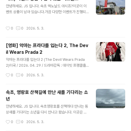
속초 관광 안내도, 어매니키 구입깔끔하게 정리되어 있습
글 내용
안녕하세요. JS 입니다. 속초 맥노날드 아시죠?이곳이 이
니다. 프론트에서도 무인 기계가 있어 편하게 이용가능하
벤트 상품이 남아 있습니다.가끔 다양한 이벤트가 진행되
게 준비되어 있었습니다. 로비 바로 옆 공간책을 읽거나, 적
죠?수도권은 바로 마감되는 상황이 발생되지만, 이곳은 여
업할 수 있는 공간이 있어요.이건 장점인거 같습니다.만화
유 있습니다. 맥도날드 속초DT점 강원특별자치도 속초시
책은 슬림덩크, 원피스가 마련되어 있었습니다. 객실 엘리
작성시간
0
0
2026. 5. 3.
동해대로 4118 주차 편하고 인근 청초호, 엑스포공원을 이
베이터호텔 내부 금연, 피우면 청소비가 부과 되거나 퇴실
용하기 편해요.DT점이라 주문하고 찾을 수 있지만, 코너
요구가 있을 수 있습니다. 중..
돌기 어려워요.저는 매장에서 직접 수령하거나 먹고 갑니
[영화] 악마는 프라다를 입는다 2, The Dev
다. 이달의 해피밀 장난감은 슈퍼 마리오 갤럭시마리오는
il Wears Prada 2
좋아하지만, 이건 아니다 싶어서 패스 오전 맥모닝 시간에
글 내용
는 한적합니다.2층도 있어서 이용이 편리합니다.너무 일찍
악마는 프라다를 입는다 2 (The Devil Wears Prada
와서 그런지, 매번 보이는 어르신들이 보이지 않아요.이곳
2)미국 / 2026. 04. 29 / 드라마감독 : 데이빗 프랭클출
이 커피도 마시면서 작업도 할 수 있는 명소이기도 합니다.
연 : 메릴 스트립(미란다), 앤 해서웨이(앤디), 에밀리 블런
작성시간
0
0
2026. 5. 3.
뜨아만 먹지만, 더운 날에는 아..
트(에밀리), 스탠리 투치(나이젤)국내 등급 : 12세이상 관
람가별점 : ★★★★★다시 돌아온 악마!악마는 프라다를
입는다 2 전 세계를 열광시킨 '런웨이' 전설들의 귀환! 전
속초, 영랑호 산책길에 만난 새를 기다리는 소
세계 트렌드를 주도해 온 전설적인 패션 매거진 ‘런웨이’가
년
급변하는 미디어 시장 속에서 예기치 못한 위기에 직면한
글 내용
다. ‘런웨이’를 지켜내려는 편집장 ‘미란다’와 20년 만에 신
안녕하세요. JS 입니다. 속초영랑호를 산책하다 만나는 동
임 기획 에디터로 당당히 돌아온 ‘앤디’, 그리고 이제는 럭
상새를 기다리는 소년을 다시 만나고 왔습니다. 이곳은 사
셔리 브랜드 임원이 되어 다시 나타난 ‘에밀리’까지. 더 화
진 촬영 핫 포인트 이기도 합니다. 영랑호 강원특별자치도
작성시간
0
0
2026. 5. 3.
려하고, 치열해진 뉴욕 패션계에서 주도권을 ..
속초시 장사동 산 313-1 아들과 자전거를 타고 한 바퀴 돌
면 꼭 쉬었다 가는 장소이기도 합니다. 날씨가 흐린 날, 구