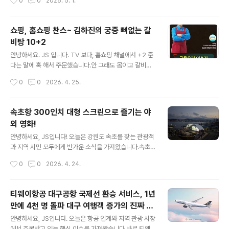
0
0
2026. 5. 1.
를 먹었..
도 전에 종료 이벤트 취소됐어요.스탬프 찍은 분들은 구글
폼으로 신청하면 확인 후 카드를 배송해 준다고 합니다.그
런데...성수 이벤트 오늘로 끝나는 건 아니죠? 포켓몬 30주
쇼핑, 홈쇼핑 찬스~ 김하진의 궁중 뼈없는 갈
년 파티올리브영 N성수실시간 사람 급속히 증가 5월 1일
비탕 10+2
부터 시작되는 한국의 최대 휴가 기간서울 인근에 살고 있
글 내용
는 사람들이 거의 다 참가할 거라는 생각은 못해본 건 아닐
안녕하세요. JS 입니다. TV 보다, 홈쇼핑 채널에서 +2 준
까?이벤트 기획부터 잘못된 느낌. 다음 주에 참여하려고 했
다는 말에 혹 해서 주문했습니다.안 그래도 몸이고 갈비탕
는데... 불안한 느낌~ 지금이라도 30주년 성수 이벤트 카
이 먹고 싶기는 했어요. 10개 58,900원추가 2개 증정해
작성시간
0
0
2026. 4. 25.
드를 더 만들어라!
서 12개 전용앱으로 들어서 원재료 확인하니 모르는 게 첨
가물이 없어요.그래서 결정 국내산 소갈비를 사용했다고
하니~ 홈쇼핑은 정말...자주 보면 안 되겠어요.너무 맛있어
속초항 300인치 대형 스크린으로 즐기는 야
보이게 촬영을 해줘요. ㅎㅎㅎ고기 햠량도 많고, 둘이 먹기
외 영화!
딱 좋고, 혼자 먹으면 두 끼가 해결될 거 같아요. 앱으로 들
글 내용
어가서 보니 구입 후 적립금 6,090원결국 5만원에 구입!
안녕하세요, JS입니다! 오늘은 강원도 속초를 찾는 관광객
오늘의 특가로 구입한 거 맞나 모르겠어요.방송에서만 추
과 지역 시민 모두에게 반가운 소식을 가져왔습니다.속초
가구성 2팩 더!도착하면 맛있게 먹어야겠어요.
시가 올해 새롭게 선보인 야외 영화 상영 프로그램, '2026
작성시간
0
0
2026. 4. 24.
속초 선셋시네마'가 입소문을 타며 빠르게 자리를 잡고 있
는데요.바다를 배경으로 펼쳐지는 대형 스크린 영화라니,
상상만 해도 낭만적이지 않나요? 속초 여행을 계획 중이거
티웨이항공 대구공항 국제선 환승 서비스, 1년
나, 색다른 야간 문화 콘텐츠를 찾고 계신 분들께 이번 포스
만에 4천 명 돌파 대구 여행객 증가의 진짜 수
팅이 큰 도움이 될 거라 생각합니다.지금부터 속초 선셋시
글 내용
혜자는 누구인가?
네마의 모든 것을 꼼꼼하게 정리해 드리겠습니다!📌 핵심
안녕하세요, JS입니다. 오늘은 항공 업계와 지역 관광 시장
요약 먼저 확인하세요!프로그램명 : 2026 속초 선셋시네
에서 주목받고 있는 핵심 이슈를 가져왔습니다.바로 티웨