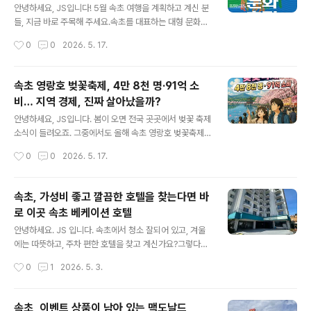
주변 숙소·카페 추천까지
오는 모습이 멋진 경관입니다. 델피노 골프장을 하단으로
안녕하세요, JS입니다! 5월 속초 여행을 계획하고 계신 분
위에는 울산바위가 보입니다.이색적인 장소가 아닐까 싶습
들, 지금 바로 주목해 주세요.속초를 대표하는 대형 문화예
니다. 커피 한잔 마시면서 뷰를 감상하면 좋은 선택이 아닐
술 축제 '2026 설악무산문화축전' 이 지난 5월 15일(목)
작성시간
0
0
2026. 5. 17.
까 싶습니다.울산바위뷰가 너무 멋진 곳 아래 델피노 전망
부터 17일(토)까지 3일간 속초 엑스포 잔디광장 일원에서
대 영상으로 마무리합니다. h..
화려하게 막을 올렸습니다. 청소년 문화행사부터 사찰음식
체험, 스타 공연까지 세대를 초월한 복합 문화의 장이 펼쳐
속초 영랑호 벚꽃축제, 4만 8천 명·91억 소
졌는데요, 오늘은 축전의 주요 프로그램 내용과 함께 주변
비… 지역 경제, 진짜 살아났을까?
숙소·카페 추천까지 꼼꼼하게 정리해 드리겠습니다. 속초
글 내용
여행 계획 중이신 분들께 유용한 정보가 되길 바랍니다! ✅
안녕하세요, JS입니다. 봄이 오면 전국 곳곳에서 벚꽃 축제
핵심 요약 먼저 짚고 가겠습니다행사명 : 2026 설악무산
소식이 들려오죠. 그중에서도 올해 속초 영랑호 벚꽃축제
문화축전일시 : 2026년 5월 15일(목) ~ 17일(토), 3일간
가 꽤 인상적인 성과를 거뒀다는 뉴스가 들려왔습니다. 방
작성시간
0
0
2026. 5. 17.
장소 : 강원특별자치도 속초시 조양동 엑스포 잔디광장 일
문객 4만 8천 명, 지역 내 소비액 91억 원이라는 숫자가 발
원주최·주..
표되자 많은 언론이 "경쟁력 입증", "지역 경제 활기"라는
헤드라인을 앞다퉈 달았는데요. 하지만 저는 여기서 한 걸
속초, 가성비 좋고 깔끔한 호텔을 찾는다면 바
음 더 들어가보고 싶었습니다. "숫자가 크면 정말 지역 전
로 이곳 속초 베케이션 호텔
체가 혜택을 본 걸까?" 오늘은 2026 영랑호 벚꽃축제의
글 내용
공식 빅데이터 분석 결과를 바탕으로, 방문객·소비 현황을
안녕하세요. JS 입니다. 속초에서 청소 잘되어 있고, 겨울
꼼꼼히 짚어보고, 동시에 일부에서 제기되는 '소비 쏠림' 문
에는 따뜻하고, 주차 편한 호텔을 찾고 계신가요?그렇다면
제와 지역 경제 파급의 한계까지 균형 있게 살펴보겠습니
바로 이곳!속초 베케이션을 추천합니다. 속초베케이션호텔
작성시간
0
1
2026. 5. 3.
다. 1. 2026 영랑호 벚꽃축제, 어떤 행사였나?2026년 4
강원특별자치도 속초시 동해대로 4080 로비는 깔끔하고,
월 11일부터..
청색과 하얀색의 조화가 이쁩니다.청초호의 청둥오리를 컨
샙으로 구성되었다고 합니다. 무인 체크인 기계보드 게임,
속초, 이벤트 상품이 남아 있는 맥도날드