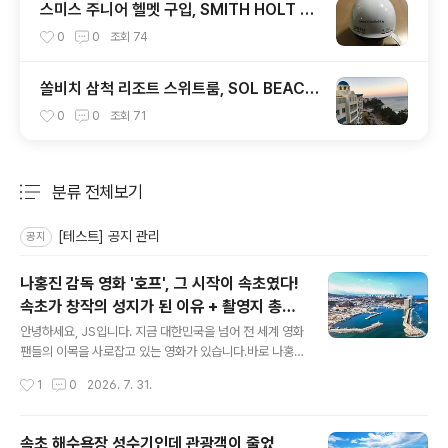
스미스 주니어 헬멧 구입, SMITH HOLT JR
1920
0
0
조회
74
쏠비치 삼척 리조트 스위트룸, SOL BEACH
SAMCHEOK
0
0
조회
71
분류 전체보기
주요 글 목록
[테스트] 공지 관리
공지
나홍진 감독 영화 '호프', 그 시작이 속초였다!
속초가 창작의 성지가 된 이유 + 촬영지 총정
글 내용
리
안녕하세요, JS입니다. 지금 대한민국을 넘어 전 세계 영화
팬들의 이목을 사로잡고 있는 영화가 있습니다.바로 나홍
진 감독의 신작 '호프(HOPE)' 입니다.'추격자', '황해', '곡
작성시간
1
0
2026. 7. 31.
성'으로 한국 스릴러 영화의 정점을 찍은 나홍진 감독이 무
려 10년 만에 선보인 이 작품은 제79회 칸 국제 영화제 황
금종려상 경쟁 부문에 초청되며 세계 무대를 뒤흔들었는데
속초 해수욕장 성수기인데 관광객이 줄었