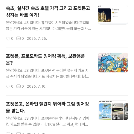
에서 주목받고 있습니다.오늘은 2026년 6월 프랑스 파리
속초, 실시간 속초 호텔 가격 그리고 포켓몬고
비바테크(VivaTech 2026) 전시회에서 AI 서버 CPU 기
성지는 바로 여기!
술을 선보이며 세계의 이목을 끈 이스라엘 팹리스 반도체
글 내용
기업 네오로직(NeoLogic) 의 행보와, 그 배경이 된 AI 데
안녕하세요. JS 입니다. 휴가철이 시작되었습니다.호텔도
이터센터 전력 위기 현황을 함께 짚어보겠습니다.✅ 핵심
많은 가격 상승이 있는 시기입니다.대한민국의 모든 회사
요약네오로직(NeoLogic) : 2021년 설립된 이스라엘 반
들이 이 시기에 휴가잖아요.휴가철이 시작되었습니다. 하
작성시간
0
0
2026. 7. 25.
도체 팹리스 스타트업비바테크 2026 : 6월 17~20일..
지만, 이번 주 속초는 호텔 가격이 좋습니다.무려 10만원대
가격이 많이 보이고 있어요. 제가 속초에서 가장 좋아하는
속초 베케이션 호텔 가격입니다. 인근 지역을 살펴봤습니
포켓몬, 프로모카드 잉어킹 획득, 보관용품
다.청초호 주변은 10만원 이하 가격이 보이고 있고, 바다
은?
인근과 뷰가 좋은 호텔은 15만원 ~ 30만원입니다.엑스포
글 내용
잔디광장 인근이 가장 가성비가 높은 지역입니다. 제가 속
안녕하세요. JS 입니다. 포켓몬 런 온라인 챌린지 카드 지
초 베케이션을 선호하는 건넓은 주차장, 무료 세탁기와 건
급 순서가 되었습니다.카드 지급처는 SK 텔레콤 대리점에
조기, 얼음, 커피 무료가 좋았습니다.속초고속버스터미널
서 지급되고 있었습니다.지역, 대리점을 선택하면 쉽게 처
작성시간
0
0
2026. 7. 10.
에서 도보로 이동하기에 거리는 조금 있지만, 걷지 못할 정
리가 됩니다.모든게 다 전산처리 되고 있어 편리했습니다.
도는 아니었습니다. 일요일포켓몬고 메..
저는 속초 지역에 있어, 속초 대리점을 검색했습니다.속초
는 딱 한 곳, 속초중앙대리점 본점에서만 수령이 가능 했습
포켓몬고, 온라인 챌린지 뛰어라 그럼 잉어킹
니다.바로 일정 체크하고 예약 완료! 예약을 하면 바로 예약
을 받는다.
안내 문자가 오고, 매장의 위치도 바로 확인 가능 했습니다.
글 내용
딱 위치가, 주차가 어려운 곳 입니다. 인근 조광주차장이
안녕하세요. JS 입니다. 포켓몬런온라인 챌린지뛰면 잉어
나.. 정말 운이 좋으면 예전 롯데시네마 인근에 주차를 해야
킹 카드를 받을 수 있습니다. 1Km 달리고 뛰고, 런데이어
할거 같습니다. 가는 날이 장날비가 무지 많이 오는 날 포켓
플에서 진행돼서 해봤습니다. 런데이 어플 이벤트에서 챌
작성시간