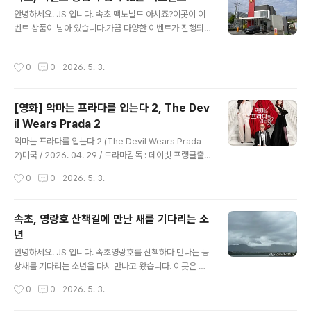
속초 관광 안내도, 어매니키 구입깔끔하게 정리되어 있습
글 내용
안녕하세요. JS 입니다. 속초 맥노날드 아시죠?이곳이 이
니다. 프론트에서도 무인 기계가 있어 편하게 이용가능하
벤트 상품이 남아 있습니다.가끔 다양한 이벤트가 진행되
게 준비되어 있었습니다. 로비 바로 옆 공간책을 읽거나, 적
죠?수도권은 바로 마감되는 상황이 발생되지만, 이곳은 여
업할 수 있는 공간이 있어요.이건 장점인거 같습니다.만화
유 있습니다. 맥도날드 속초DT점 강원특별자치도 속초시
책은 슬림덩크, 원피스가 마련되어 있었습니다. 객실 엘리
작성시간
0
0
2026. 5. 3.
동해대로 4118 주차 편하고 인근 청초호, 엑스포공원을 이
베이터호텔 내부 금연, 피우면 청소비가 부과 되거나 퇴실
용하기 편해요.DT점이라 주문하고 찾을 수 있지만, 코너
요구가 있을 수 있습니다. 중..
돌기 어려워요.저는 매장에서 직접 수령하거나 먹고 갑니
[영화] 악마는 프라다를 입는다 2, The Dev
다. 이달의 해피밀 장난감은 슈퍼 마리오 갤럭시마리오는
il Wears Prada 2
좋아하지만, 이건 아니다 싶어서 패스 오전 맥모닝 시간에
글 내용
는 한적합니다.2층도 있어서 이용이 편리합니다.너무 일찍
악마는 프라다를 입는다 2 (The Devil Wears Prada
와서 그런지, 매번 보이는 어르신들이 보이지 않아요.이곳
2)미국 / 2026. 04. 29 / 드라마감독 : 데이빗 프랭클출
이 커피도 마시면서 작업도 할 수 있는 명소이기도 합니다.
연 : 메릴 스트립(미란다), 앤 해서웨이(앤디), 에밀리 블런
작성시간
0
0
2026. 5. 3.
뜨아만 먹지만, 더운 날에는 아..
트(에밀리), 스탠리 투치(나이젤)국내 등급 : 12세이상 관
람가별점 : ★★★★★다시 돌아온 악마!악마는 프라다를
입는다 2 전 세계를 열광시킨 '런웨이' 전설들의 귀환! 전
속초, 영랑호 산책길에 만난 새를 기다리는 소
세계 트렌드를 주도해 온 전설적인 패션 매거진 ‘런웨이’가
년
급변하는 미디어 시장 속에서 예기치 못한 위기에 직면한
글 내용
다. ‘런웨이’를 지켜내려는 편집장 ‘미란다’와 20년 만에 신
안녕하세요. JS 입니다. 속초영랑호를 산책하다 만나는 동
임 기획 에디터로 당당히 돌아온 ‘앤디’, 그리고 이제는 럭
상새를 기다리는 소년을 다시 만나고 왔습니다. 이곳은 사
셔리 브랜드 임원이 되어 다시 나타난 ‘에밀리’까지. 더 화
진 촬영 핫 포인트 이기도 합니다. 영랑호 강원특별자치도
작성시간
0
0
2026. 5. 3.
려하고, 치열해진 뉴욕 패션계에서 주도권을 ..
속초시 장사동 산 313-1 아들과 자전거를 타고 한 바퀴 돌
면 꼭 쉬었다 가는 장소이기도 합니다. 날씨가 흐린 날, 구