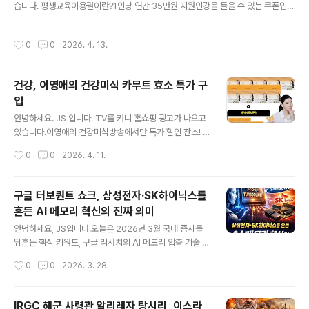
충혈의 탑, 수반 산책길입니다.아들과 웃으며 이야기하며
습니다. 평생교육이용권이란?1인당 연간 35만원 지원인강을 들을 수 있는 쿠폰입니
걸었던 곳,산책하기 참 좋은 코스입니다. 영랑호 한 바퀴를
다. 일반 지역특화AI 디지털, 노인 3개로 신청 가능합니다. 저는 강원도 평생교육이
돌고 집으로 오는 길벚꽃이 이쁘게 피었습니다. 영랑호 벚
용권을 신청했어요.인증이 2번 진행되어 조금 귀찮았습니다. 약관동의, 본인인증, 신
작성시간
0
0
2026. 4. 13.
꽃축제사전 답사 후기를 마..
청서 작성, 신청완료 기간 내 신청은 완료했습니다.완료되었다는 연락은 받지 못했어
요. 언젠가?? 완료 연락이 오면 인터넷으로 수강할 수 있는 강좌를 들을 예정입니다.
건강, 이영애의 건강미식 카무트 효소 특가 구
입
글 내용
안녕하세요. JS 입니다. TV를 켜니 홈쇼핑 광고가 나오고
있습니다.이영애의 건강미식방송에서만 특가 할인 찬스! 9
박스 + 3박스10포 X 3박스 (이건 1박스 효과)총 13박스2
작성시간
0
0
2026. 4. 11.
19,000원 추가 할인 만원 = 209,000원특가 가격 맞나
모르겠어요. 카무트 효소가 좋다는 이야기가 있어 일단 구
입해 보았습니다. 방송을 보니 정말 선전 잘하는 거 같아요.
구글 터보퀀트 쇼크, 삼성전자·SK하이닉스를
효소가 필요했는데, 마침 잘 구입한 거 같아요. 나이 먹을수
흔든 AI 메모리 혁신의 진짜 의미
록 소화 능력이 떨어지게 됩니다.이럴 때 효소 2-3개월 구
글 내용
입해서 먹으면 상당히 효과를 보았습니다. 과거 유산균을
안녕하세요, JS입니다.오늘은 2026년 3월 국내 증시를
먹기 시작하다가 이젠 효소까지...나이가 드니 소화 능력이
뒤흔든 핵심 키워드, 구글 리서치의 AI 메모리 압축 기술 터
떨어지고, 이런 건강 보조 식품? 먹어야 하는가 봐요. 효소
보퀀트(TurboQuant)를 중심으로 삼성전자와 SK하이닉
작성시간
0
0
2026. 3. 28.
를 찾고 계신 분들이라면 한 번쯤 참고하시면 좋을 거 같
스 주가가 왜 크게 흔들렸는지, 그리고 이 기술이 실제로 반
아..
도체 업계에 어떤 의미를 갖는지 정리해보겠습니다.단순히
“메모리 수요가 줄어드는 것 아니냐”는 공포로 보기에는
IRGC 해군 사령관 알리레자 탕시리, 이스라