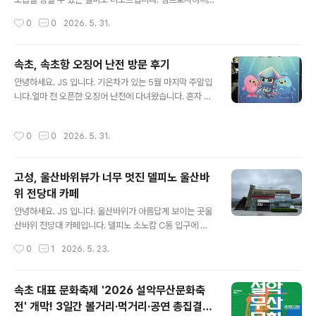
사용하게 되었습니다.
서 촬영하면 더 이쁘겠지만, 오픈 시간이 오전 8시해 뜨는
작성시간
0
0
2026. 5. 31.
시간은 오전 5시 10분 ~ 20분 일출의 모습을 보면서, 반
대 방향으로는 울산바위를 볼 수 있는 멋진 곳이 바로 델피
노 리조트입니다.여긴 뷰~ 맛집, 아니 멋진 뷰 리조트라 해
속초, 속초항 오징어 난전 방문 후기
야 할 거 같아요.오전 5시부터 많은 분들이 나와서 일찍 사
글 내용
안녕하세요. JS 입니다. 기온차가 있는 5월 마지막 주말입
진을 담아 봤습니다.오늘따라 왜 이리 바람이 많이 부는지..
니다.얼마 전 오픈한 오징어 난전에 다녀왔습니다. 혼자 가
일출 시작 전 고요한 속초가 한눈에 내려다 보입니다.사람
서 먹을까? 하다가.. 관광객이 너무 많아 구경만 하고 왔어
이 젊을 땐 해 뜨는 모습을 보고, 늙어서는 해가 지는 걸 봐
요.오징어 2마리만 포장해서 먹을까?생각했지만, 오징어
야 한다고, 은사님이 항상 말씀하셨는데요.산 정산에 가지
작성시간
0
0
2026. 5. 31.
숙회도 맛있을 거 같고... 오징어 난전 주변으로 차량이 많
않고도 이런 멋진 모습을 볼 수 있다니, 정말 멋진 리조트입
이 주차되어 있습니다.앞에까지 차가 있다면 정말 많은 분
니다. ..
들이 온 거다!라고 생각하면 됩니다. 오징어난전 3호, 5호,
고성, 울산바위뷰가 너무 멋진 델피노 울산바
9호, 11호어디가 좋냐? 묻지 마세요.제가 가는 곳은 여기
위 전당대 카페
번호가 없답니다.그리고 어딜 가나 동일한 가격이라 더 좋
글 내용
다 안 좋다가 없어요.그냥 사장님의 말투가 평가를 결정하
안녕하세요. JS 입니다. 울산바위가 아름답게 보이는 곳울
는 거 아닐까 싶어요. 어느 호에 가나 오징어회는 같습니다.
산바위 전당대 카페입니다. 델피노 소노캄 C동 입구에 위
오징어 오늘 시세 2마리목요일 15,000원금, 토 16,000
치해 있습니다. 소노캄델피노 C동 강원특별자치도 고성군
작성시간
0
1
2026. 5. 23.
원일 1..
토성면 미시령옛길 1153 전망대에 올라가 뷰를 감사합니
다.이번 주말은 비가 올 거 같습니다.흐린 날, 구름이 울산
바위에 걸려 있습니다.사진 감상용으로 한 장씩~ 크게 올
속초 대표 문화축제 '2026 설악무산문화축
려 봅니다. 어떠세요?구름이 걸려 있는 우산바위산신령이
전' 개막! 3일간 볼거리·먹거리·공연 총집결 +
내려와 덕담을 나누고 있는 모습니다. 저 멀리 구름이 다가
글 내용