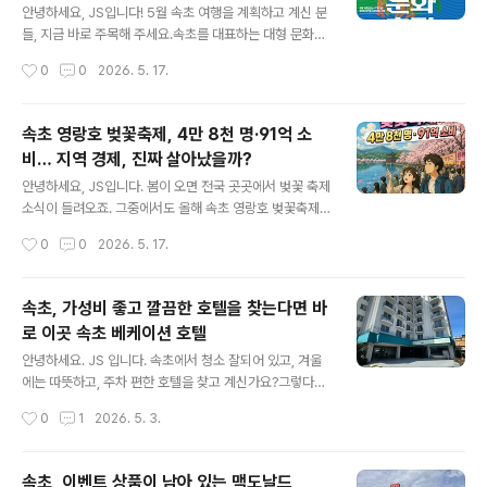
주변 숙소·카페 추천까지
오는 모습이 멋진 경관입니다. 델피노 골프장을 하단으로
안녕하세요, JS입니다! 5월 속초 여행을 계획하고 계신 분
위에는 울산바위가 보입니다.이색적인 장소가 아닐까 싶습
들, 지금 바로 주목해 주세요.속초를 대표하는 대형 문화예
니다. 커피 한잔 마시면서 뷰를 감상하면 좋은 선택이 아닐
술 축제 '2026 설악무산문화축전' 이 지난 5월 15일(목)
작성시간
0
0
2026. 5. 17.
까 싶습니다.울산바위뷰가 너무 멋진 곳 아래 델피노 전망
부터 17일(토)까지 3일간 속초 엑스포 잔디광장 일원에서
대 영상으로 마무리합니다. h..
화려하게 막을 올렸습니다. 청소년 문화행사부터 사찰음식
체험, 스타 공연까지 세대를 초월한 복합 문화의 장이 펼쳐
속초 영랑호 벚꽃축제, 4만 8천 명·91억 소
졌는데요, 오늘은 축전의 주요 프로그램 내용과 함께 주변
비… 지역 경제, 진짜 살아났을까?
숙소·카페 추천까지 꼼꼼하게 정리해 드리겠습니다. 속초
글 내용
여행 계획 중이신 분들께 유용한 정보가 되길 바랍니다! ✅
안녕하세요, JS입니다. 봄이 오면 전국 곳곳에서 벚꽃 축제
핵심 요약 먼저 짚고 가겠습니다행사명 : 2026 설악무산
소식이 들려오죠. 그중에서도 올해 속초 영랑호 벚꽃축제
문화축전일시 : 2026년 5월 15일(목) ~ 17일(토), 3일간
가 꽤 인상적인 성과를 거뒀다는 뉴스가 들려왔습니다. 방
작성시간
0
0
2026. 5. 17.
장소 : 강원특별자치도 속초시 조양동 엑스포 잔디광장 일
문객 4만 8천 명, 지역 내 소비액 91억 원이라는 숫자가 발
원주최·주..
표되자 많은 언론이 "경쟁력 입증", "지역 경제 활기"라는
헤드라인을 앞다퉈 달았는데요. 하지만 저는 여기서 한 걸
속초, 가성비 좋고 깔끔한 호텔을 찾는다면 바
음 더 들어가보고 싶었습니다. "숫자가 크면 정말 지역 전
로 이곳 속초 베케이션 호텔
체가 혜택을 본 걸까?" 오늘은 2026 영랑호 벚꽃축제의
글 내용
공식 빅데이터 분석 결과를 바탕으로, 방문객·소비 현황을
안녕하세요. JS 입니다. 속초에서 청소 잘되어 있고, 겨울
꼼꼼히 짚어보고, 동시에 일부에서 제기되는 '소비 쏠림' 문
에는 따뜻하고, 주차 편한 호텔을 찾고 계신가요?그렇다면
제와 지역 경제 파급의 한계까지 균형 있게 살펴보겠습니
바로 이곳!속초 베케이션을 추천합니다. 속초베케이션호텔
작성시간
0
1
2026. 5. 3.
다. 1. 2026 영랑호 벚꽃축제, 어떤 행사였나?2026년 4
강원특별자치도 속초시 동해대로 4080 로비는 깔끔하고,
월 11일부터..
청색과 하얀색의 조화가 이쁩니다.청초호의 청둥오리를 컨
샙으로 구성되었다고 합니다. 무인 체크인 기계보드 게임,
속초, 이벤트 상품이 남아 있는 맥도날드