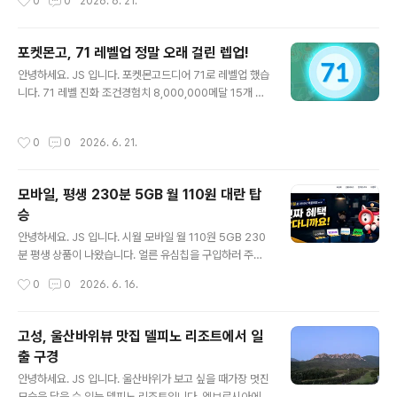
0
0
2026. 6. 21.
몬 프로모 카드를 수령하러 갔습니다.속초에 하나뿐이라
린지 도전하기 하시면 쉽게 진행이 가능합니다.운동 시작
정말 감사하다고..
클릭 후 달리거나 걷거나 하면 완료!참가 스티커 발급 및 기
타 인증서가 발급됩니다. 이벤트 달성과 함께 많은 완주 인
포켓몬고, 71 레벨업 정말 오래 걸린 렙업!
증서 도착가장 중요한 챌린지 인증서 확인! 온라인 챌린지
글 내용
안녕하세요. JS 입니다. 포켓몬고드디어 71로 레벨업 했습
성공 후 리워드 응모를 진행해야 합니다. 챌린지 리워드 유
니다. 71 레벨 진화 조건경험치 8,000,000메달 15개 플
저 코드 확인 후 응모 완료!오류 없이 완료되었습니다.차후
래티넘 만들기전설 또는 환상의 포켓몬 20번 강화Nice가
잉어킹 카드를 수령하면 인증 포스팅 하겠습니다.
나오게 999회 던지기하루 포켓몬 100마리 잡기 미션 중
작성시간
0
0
2026. 6. 21.
Nice 999회는 정말 어려웠습니다. 경험치는 충분 하지
만...장시간 게임을 하기 어렵기에 미션을 상당히 오래 진행
했습니다. 2번, 1번Nice 999회 완성! 보상은.. 뭐 감사합
모바일, 평생 230분 5GB 월 110원 대란 탑
니다. 72 레벨 과제루트 7일 연속 걷기효과가 굉장한 스페
승
셜 어택 200번 사용해서 배틀하기1,000,000 별의 모래
글 내용
손에 넣기 72 레벨은 언제 달성하게 될까요?
안녕하세요. JS 입니다. 시월 모바일 월 110원 5GB 230
분 평생 상품이 나왔습니다. 얼른 유심칩을 구입하러 주변
을 돌아 봅니다.이마트24 어플을 이용하면 잔여 현황을 확
작성시간
0
0
2026. 6. 16.
인할 수 있습니다.2개 구입! 성공 유심이 없으면, 가입이 불
가능 했습니다. 상세 설명 진짜 110원 입니다.LG 망을 이
용하고, 6월 16일 개통 완료 조건입니다. 가입을 진행합니
고성, 울산바위뷰 맛집 델피노 리조트에서 일
다.보유 유심 인증 진행가입을 진행합니다. 개인 인증 및 가
출 구경
입 정보를 입력하고, 희망 선호를 선택하면 완료됩니다.실
글 내용
프 개통 진행은 시간이 좀 걸려 진행되었습니다.희망 번호
안녕하세요. JS 입니다. 울산바위가 보고 싶을 때가장 멋진
입력 후 가입이 완료되었습니다. 이제 월 110원으로 평생
모습을 담을 수 있는 델피노 리조트입니다. 엠브로시아에