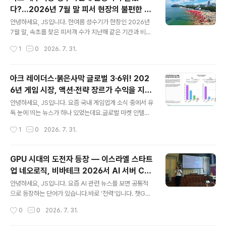
요, 그 이야기의 씨앗이 뿌려진 곳이 다름 아닌 강원도 속초
다?…2026년 7월 말 피서 현장의 불편한 진
였다는 사실이 알려지면서 새삼 주목을 받고 있습니다.오
글 내용
실
늘은 세계가 주목한 영화 '호프'의 탄생 비화와 함께, 속초
안녕하세요, JS입니다. 한여름 성수기가 한창인 2026년
가 왜 영화·드라마 창작자들이 끊임없이 찾는 도시가 되었
7월 말, 속초를 찾은 피서객 수가 지난해 같은 기간과 비교
는지, 그리고 속초를 배경으로 탄생한 대표 영화·드라마 촬
해 눈에 띄게 감소했다는 이야기가 들려오고 있습니다.속
작성시간
1
0
2026. 7. 31.
영지들을 총정리해 드리겠습니다.✅ 핵심 요약 먼저 짚고
초시는 야간 개장, 미디어아트, 안전 시스템 강화 등 그 어
가겠습니다나홍진 ..
느 해보다 철저하게 여름 시즌을 준비했는데요.그런데 왜
관광객은 오히려 줄었을까요?오늘은 2026년 속초 여름
아크 레이더스·붉은사막 글로벌 3·6위! 202
성수기 관광객 감소의 배경과 원인을 짚어보고, 현장에서
6년 게임 시장, 액션·전략 장르가 수익을 지배
들려오는 시민·피서객의 날카로운 목소리까지 함께 살펴보
글 내용
한다
겠습니다.✅ 핵심 요약2026년 7월 말 기준, 속초 해수욕
안녕하세요, JS입니다. 요즘 국내 게임업계 소식 중에서 유
장 방문 피서객이 지난해 동기 대비 약 40만 명 감소한 것
독 눈에 띄는 뉴스가 하나 있었는데요.글로벌 마켓 인텔리
으로 집계됨강원 동해안 전체로는 7월 29일까지 약 222
전스 기업 센서타워(Sensor Tower) 가 2026년 6월 1
작성시간
1
0
2026. 7. 31.
만 명이 방문하며 나름 선방했으나, 속초에 집중된 쏠림 현
9일 발표한 '게임 심층 분석: 액션 및 전략' 리포트에서, 넥
상은 완화된 모습속초 해수욕장..
슨의 '아크 레이더스' 가 2026년 1분기 PC·콘솔 판매량
기준 전 세계 3위, 펄어비스의 '붉은사막' 이 6위 를 기록했
GPU 시대의 도전자 등장 — 이스라엘 스타트
다는 소식이 화제입니다.국산 게임이 글로벌 최상위권을
업 네오로직, 비바테크 2026서 AI 서버 CP
나란히 점령했다는 사실 자체도 놀랍지만, 그 배경에 있는
글 내용
U로 세계를 겨누다
글로벌 게임 시장의 구조 변화 역시 매우 흥미롭습니다. 오
안녕하세요, JS입니다. 요즘 AI 관련 뉴스를 보면 공통적
늘은 이 리포트의 핵심 내용을 꼼꼼히 정리하고, 한국 게임
으로 등장하는 단어가 있습니다.바로 '전력'입니다. 챗GP
업계에 갖는 의미까지 함께 짚어보겠습니다.✅ 핵심 요약
T, 클로드 같은 대형 AI 서비스를 돌리는 데 드는 전기료와
작성시간
0
0
2026. 7. 31.
센서타워 '게임 심층 분석: 액션 및 전략' 리포트 2026년
GPU 비용이 천문학적으로 늘어나는 가운데, 이 문제를 정
6..
면 돌파하겠다는 이스라엘 반도체 스타트업이 글로벌 무대