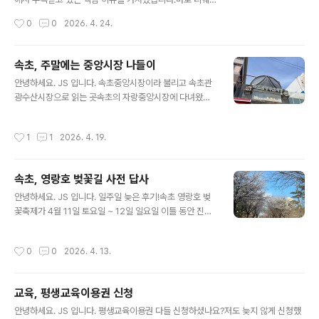
마장소 : 강원도 속초시 금호동, 속초항 친수공원 내 공연장
이항공의 대구국제공항 국제선 환승 서비스입니다.지난 2
작성시간
0
0
2026. 4. 24.
운영 일정 : 매주 토요일, 일몰 시간에 맞춰 진행스크린 규
025년 4월, 국적 항공사 최초로 대구공항에서 국제선 환
모 : 300인치 대형 화..
승 서비스를 시작한 티웨이항공은 운영 1년 만에 누적 환승
객 4,000명을 돌파하며 지역 거점 공항의 가능성을 새롭
속초, 주말에는 중앙시장 나들이
게 증명하고 있습니다.그렇다면, 이 서비스가 단순히 대구
글 내용
안녕하세요. JS 입니다. 속초중앙시장이라 불리고 속초관
여행객을 늘리는 데 그치는 걸까요?아니면 티웨이항공 자
광수산시장으로 읽는 곳속초의 자랑중앙시장에 다녀왔습
체에도 실질적인 이익이 되고 있을까요?오늘은 이 두 가지
니다. 속초중앙시장가장 핫 플레이 상점이 모여 있는 곳 우
질문을 중심으로 현황과 배경, 그리고 앞으로의 전망까지
선 속초에 하나뿐이 없는 ABC-MART런닝화 하나 구입
꼼꼼히 살펴보겠습니다.✈️ 주요 내용 요약티웨이항공은 2
작성시간
1
1
2026. 4. 19.
했습니다.할인이 많이 되는 모델이 있었는데, 신어 보이 이
025년 4월 7일, 국적사 최초로 대구국제공항에서 국제선
게 편해요.가장 잘 나가는 모델이라고 합니다. ABC 마트
환승 서비스를 개시1년 만에 누적 환..
옆으로 보면 있는 손만두가 진심인 장호덕 손만두고기만
속초, 영랑호 벚꽃길 사전 답사
두, 새우만두 포장바로 주문하면 저 주는데 6분이 걸립니
글 내용
다. 조금 돌았다고 힘들어요.중앙시장에 있는 메가커피에
안녕하세요. JS 입니다. 일주일 늦은 후기!속초 영랑호 벚
서 아사추 한 잔~ 중앙시장 핫 플레이 상점이 모여 있는 거
꽃축제가 4월 11일 토요일 ~ 12일 일요일 이틀 동안 진행
리입니다.만석닭강정, 중앙닭강정이 이 라인에 다 있습니
되었습니다.분명 도로통제, 많은 인파가 몰릴걸 예상해서
다. 더덕진액오호~ 더덕진액 한병 추가요~ 중간쯤 위치한
사전 답사를 다녀왔어요.4월 6일 월요일 너무 일찍 왔나
작성시간
0
0
2026. 4. 13.
민영활어공장초밥류 종류 다양하고 가격 적당합니..
요?벚꽃이 아직입니다.듬성듬성 주말은 돼야 벚꽃이 만개
될 거 같습니다. 영랑호를 한 바퀴 돌고, 매번 쉬었던 코스
에 잠깐 들렀습니다.아들과 함께 자전거 타고 돌면 항상 쉬
교육, 평생교육이용권 신청
었던 곳입니다.항상 둘이 함께 돌다 혼자 오니 서운 합니다.
글 내용
익숙해지겠죠. 자전거 타고 돌면 항상 들러서 쉬는 포인트
안녕하세요. JS 입니다. 평생교육이용권 다들 신청하셨나요?저도 늦지 않게 신청했