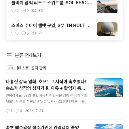
쏠비치 삼척 리조트 스위트룸, SOL BEACH
SAMCHEOK
0
0
조회
85
스미스 주니어 헬멧 구입, SMITH HOLT JR
1920
0
0
조회
74
분류 전체보기
주요 글 목록
[테스트] 공지 관리
공지
나홍진 감독 영화 '호프', 그 시작이 속초였다!
속초가 창작의 성지가 된 이유 + 촬영지 총정
글 내용
리
안녕하세요, JS입니다. 지금 대한민국을 넘어 전 세계 영화
팬들의 이목을 사로잡고 있는 영화가 있습니다.바로 나홍
진 감독의 신작 '호프(HOPE)' 입니다.'추격자', '황해', '곡
작성시간
1
0
2026. 7. 31.
성'으로 한국 스릴러 영화의 정점을 찍은 나홍진 감독이 무
려 10년 만에 선보인 이 작품은 제79회 칸 국제 영화제 황
금종려상 경쟁 부문에 초청되며 세계 무대를 뒤흔들었는데
속초 해수욕장 성수기인데 관광객이 줄었