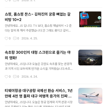
0
0
2026. 5. 1.
를 먹었..
도 전에 종료 이벤트 취소됐어요.스탬프 찍은 분들은 구글
폼으로 신청하면 확인 후 카드를 배송해 준다고 합니다.그
런데...성수 이벤트 오늘로 끝나는 건 아니죠? 포켓몬 30주
쇼핑, 홈쇼핑 찬스~ 김하진의 궁중 뼈없는 갈
년 파티올리브영 N성수실시간 사람 급속히 증가 5월 1일
비탕 10+2
부터 시작되는 한국의 최대 휴가 기간서울 인근에 살고 있
글 내용
는 사람들이 거의 다 참가할 거라는 생각은 못해본 건 아닐
안녕하세요. JS 입니다. TV 보다, 홈쇼핑 채널에서 +2 준
까?이벤트 기획부터 잘못된 느낌. 다음 주에 참여하려고 했
다는 말에 혹 해서 주문했습니다.안 그래도 몸이고 갈비탕
는데... 불안한 느낌~ 지금이라도 30주년 성수 이벤트 카
이 먹고 싶기는 했어요. 10개 58,900원추가 2개 증정해
작성시간
0
0
2026. 4. 25.
드를 더 만들어라!
서 12개 전용앱으로 들어서 원재료 확인하니 모르는 게 첨
가물이 없어요.그래서 결정 국내산 소갈비를 사용했다고
하니~ 홈쇼핑은 정말...자주 보면 안 되겠어요.너무 맛있어
속초항 300인치 대형 스크린으로 즐기는 야
보이게 촬영을 해줘요. ㅎㅎㅎ고기 햠량도 많고, 둘이 먹기
외 영화!
딱 좋고, 혼자 먹으면 두 끼가 해결될 거 같아요. 앱으로 들
글 내용
어가서 보니 구입 후 적립금 6,090원결국 5만원에 구입!
안녕하세요, JS입니다! 오늘은 강원도 속초를 찾는 관광객
오늘의 특가로 구입한 거 맞나 모르겠어요.방송에서만 추
과 지역 시민 모두에게 반가운 소식을 가져왔습니다.속초
가구성 2팩 더!도착하면 맛있게 먹어야겠어요.
시가 올해 새롭게 선보인 야외 영화 상영 프로그램, '2026
작성시간
0
0
2026. 4. 24.
속초 선셋시네마'가 입소문을 타며 빠르게 자리를 잡고 있
는데요.바다를 배경으로 펼쳐지는 대형 스크린 영화라니,
상상만 해도 낭만적이지 않나요? 속초 여행을 계획 중이거
티웨이항공 대구공항 국제선 환승 서비스, 1년
나, 색다른 야간 문화 콘텐츠를 찾고 계신 분들께 이번 포스
만에 4천 명 돌파 대구 여행객 증가의 진짜 수
팅이 큰 도움이 될 거라 생각합니다.지금부터 속초 선셋시
글 내용
혜자는 누구인가?
네마의 모든 것을 꼼꼼하게 정리해 드리겠습니다!📌 핵심
안녕하세요, JS입니다. 오늘은 항공 업계와 지역 관광 시장
요약 먼저 확인하세요!프로그램명 : 2026 속초 선셋시네
에서 주목받고 있는 핵심 이슈를 가져왔습니다.바로 티웨