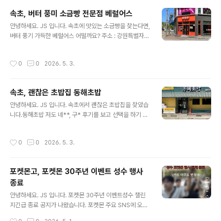
름과 함께 멋진 풍경을 감상할 수 있습니다.영랑호 리조트,
속초, 버터 풍미 소금빵 전문점 베럴어스
더샾 공사 현장그 뒤로 보이는 설악산의 멋진 풍경들..사진
글 내용
안녕하세요. JS 입니다. 속초에 맛있는 소금빵을 찾는다면,
찍으면 다 예술로 나와요. 영랑호 한 바퀴자전거가 없다면
버터 풍기 가득한 베럴어스 어떨까요? 주소 : 강원특별자치
빌리거나, 전기 자전거를 타고 한 바퀴 돌면 정말 상괘 합니
도 속초시 조양상가길 55 1층12시 오픈, 일요일 휴무 속초
다. 5월 연휴상당히 많은 차량과 인파가 속초에 몰려왔습
엑스포공원, 맥도날드 맞은편에 위치해 있어요.여행코스
니다.거기다 5월 3일은 비까지 내리고 있어요.이런 날씨에
작성시간
0
0
2026. 5. 3.
추천속초 청초호를 한 바퀴 돌고, 길 건너 베럴어스에서 소
는 영랑호 인근에서 바라본 설악산의 모습은 예술입니다.
금빵에 커피 한잔!주차는 엑스포공원을 이용하면 산책 동
속초에서는 비 ..
선 편해요. 베럴어스 강원특별자치도 속초시 조양상가길 5
속초, 괜찮은 초밥집 동해초밥
5 오렌지색 간판베럴어스 가계 내부테이블이 있어 편하게
글 내용
먹을 수 있습니다. 오늘의 메뉴버터떡 1.8초코 버터떡 2.3
안녕하세요. JS 입니다. 속초에서 괜찮은 초밥집을 찾았습
에그타르트 2.8소떡소떡 5.3감자치즈 5.3페페로니 6.3
니다.동해초밥 저도 네**, 구* 후기를 보고 선택을 하기 때
플레인 3.3참살떡 3.8갈릭버터 6.8순우유 말차크림 5.8
문에 중타 이상 초밥집입니다. 티스토리에 지도가 나오지
슨우유 고구마 5.8늦게 가면 없어요. (오후 5시 이전 주문
않는...ㅠㅠ 주소 : 강원특별자치도 속초시 동해대로 4119
작성시간
0
0
2026. 5. 3.
하시는..
주차는 인근 메가박스 주차장을 이용하면 편합니다.걸어서
3분 가격대계란말이 초밥 11,000원한치초밥, 문어초밥,
롤초밥 11,000원광어특초밥 23,000원광어초밥 18,00
포켓몬고, 포켓몬 30주년 이벤트 성수 행사
0원 특참치+특광어 36,000원특참치 + 특연어 36,000
종료
원광어 + 문어 14,000원 가격은 착하지 않아요.하지만,
글 내용
퀄리티는 괜찮았습니다.그냥 그 가격대 퀄리티라고 생각하
안녕하세요. JS 입니다. 포켓몬 30주년 이벤트성수 챌린
면 좋을 거 같아요. 간단하게 나옵니다.샐프 코너에서 리필
지긴급 종료 공지가 나왔습니다. 포켓몬 주요 SNS에 오지
가능 했어요. 주문한 광어초밥적당한 두께, 맛 괜찮은 한 끼
말라고 나오기 시작했어요. 대기자...수많은 인파 오픈하기
작성시간