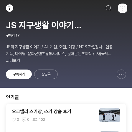
검색하기
티스토리
JS 지구생활 이야기...
구독자
17
JS의 지구생활 이야기 / AI, 게임, 호텔, 여행 / NCS 확인강사 : 인공
지능, 마케팅, 문화콘텐츠유통&서비스, 문화콘텐츠제작 / (사)국제미
디어예술협회 강원지부장 겸 수석연구원
...더보기
구독하기
방명록
신고하기 레이어
열기
인기글
오크밸리 스키장, 스키 강습 후기
0
0
조회
102