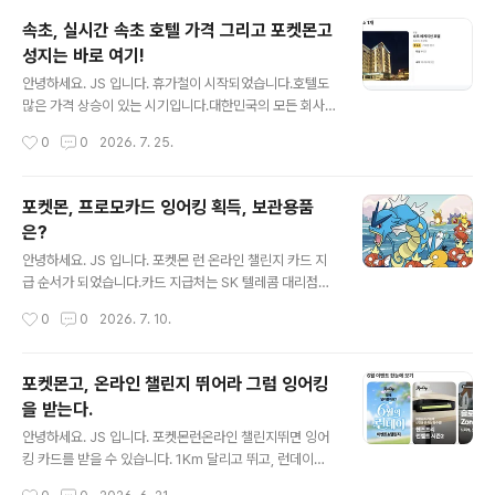
에서 주목받고 있습니다.오늘은 2026년 6월 프랑스 파리
속초, 실시간 속초 호텔 가격 그리고 포켓몬고
비바테크(VivaTech 2026) 전시회에서 AI 서버 CPU 기
성지는 바로 여기!
술을 선보이며 세계의 이목을 끈 이스라엘 팹리스 반도체
글 내용
기업 네오로직(NeoLogic) 의 행보와, 그 배경이 된 AI 데
안녕하세요. JS 입니다. 휴가철이 시작되었습니다.호텔도
이터센터 전력 위기 현황을 함께 짚어보겠습니다.✅ 핵심
많은 가격 상승이 있는 시기입니다.대한민국의 모든 회사
요약네오로직(NeoLogic) : 2021년 설립된 이스라엘 반
들이 이 시기에 휴가잖아요.휴가철이 시작되었습니다. 하
작성시간
0
0
2026. 7. 25.
도체 팹리스 스타트업비바테크 2026 : 6월 17~20일..
지만, 이번 주 속초는 호텔 가격이 좋습니다.무려 10만원대
가격이 많이 보이고 있어요. 제가 속초에서 가장 좋아하는
속초 베케이션 호텔 가격입니다. 인근 지역을 살펴봤습니
포켓몬, 프로모카드 잉어킹 획득, 보관용품
다.청초호 주변은 10만원 이하 가격이 보이고 있고, 바다
은?
인근과 뷰가 좋은 호텔은 15만원 ~ 30만원입니다.엑스포
글 내용
잔디광장 인근이 가장 가성비가 높은 지역입니다. 제가 속
안녕하세요. JS 입니다. 포켓몬 런 온라인 챌린지 카드 지
초 베케이션을 선호하는 건넓은 주차장, 무료 세탁기와 건
급 순서가 되었습니다.카드 지급처는 SK 텔레콤 대리점에
조기, 얼음, 커피 무료가 좋았습니다.속초고속버스터미널
서 지급되고 있었습니다.지역, 대리점을 선택하면 쉽게 처
작성시간
0
0
2026. 7. 10.
에서 도보로 이동하기에 거리는 조금 있지만, 걷지 못할 정
리가 됩니다.모든게 다 전산처리 되고 있어 편리했습니다.
도는 아니었습니다. 일요일포켓몬고 메..
저는 속초 지역에 있어, 속초 대리점을 검색했습니다.속초
는 딱 한 곳, 속초중앙대리점 본점에서만 수령이 가능 했습
포켓몬고, 온라인 챌린지 뛰어라 그럼 잉어킹
니다.바로 일정 체크하고 예약 완료! 예약을 하면 바로 예약
을 받는다.
안내 문자가 오고, 매장의 위치도 바로 확인 가능 했습니다.
글 내용
딱 위치가, 주차가 어려운 곳 입니다. 인근 조광주차장이
안녕하세요. JS 입니다. 포켓몬런온라인 챌린지뛰면 잉어
나.. 정말 운이 좋으면 예전 롯데시네마 인근에 주차를 해야
킹 카드를 받을 수 있습니다. 1Km 달리고 뛰고, 런데이어
할거 같습니다. 가는 날이 장날비가 무지 많이 오는 날 포켓
플에서 진행돼서 해봤습니다. 런데이 어플 이벤트에서 챌
작성시간