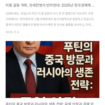
미중 갈등 격화, 관세전쟁과 반미연대: 2025년 한국경제에 닥친 구조적 충격
안녕하세요, JS입니다.최근 미·중 갈등이 다시 한 번 절정으로 치솟으며, 국제
사회에서는 ‘반미연대’와 고율 보복관세가 동시다발적으로 등장하고 있습니다.
중국이 대규모 열병식과 함께 러시아·북한 등 반서방 블록을 과시하고, 미국산
광섬유 등 주요 산업에 78%~80%까지 관세를 부과하며, 미국은 중국 화학·
2025. 9. 6.
제조업체에 추가 제재로 맞서고 있습니다.이 관세전쟁과 반미연대 강화 흐름은
한국경제에 어떤 구조적 영향을 끼치고 있는지, 실시간 국내외 뉴스와 주요 기
관 분석을 바탕으로 핵심 내용과 시사점을 정리해드립니다.1. 미국·중국, 관세
전쟁과 보복제재의 전면전2025년 9월 5일, 중국은 전승절 대규모 열병식을
마친 직후 미국산 광섬유에 대해 최고 78.2%의 반덤핑 관세를 부과, 명실상부
반미 블록의 중심임을 ..
푸틴의 중국 방문과 러시아의 생존 전략: 무역 안정과 경제 압박 대응