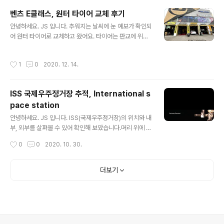
에는 flightradar24에서 확인해 보았습니다. 실시간 항공
벤츠 E클래스, 원터 타이어 교체 후기
정보가 확인되어 자주 이용하고 있습니다. 항공번호 HOH
글 내용
안녕하세요. JS 입니다. 추워지는 날씨에 눈 예보가 확인되
OHO 비행편명 SANTA1 산타할아버지는 열심히 선물을
어 원터 타이어로 교체하고 왔어요. 타이어는 판교에 위치
배달하고 계시네요. 수많은 항공기들 사이로 산타할아버지
한 던롭 타이어를 이용했습니다. 일단, 친절하시고 타이어
가 보입니다. 오스트레일리아 인근에서 열심히 선물을 배
교체 시 던롭만 이야기하시는 게 아닌 운전 스타일과 차량
달하고 계세요~ 3D VIEW로 확인하니 더 현실감이 있습
작성시간
1
0
2020. 12. 14.
그리고 가격대를 고려해서 추천해 주셔서 계속 이용하고
니다. 필리핀 인근을 지나고 계시네요. 조금 있으면 한국도
있어요. 기존 타이어에서 원터 타이어로 교체 준비! 고객 대
지나가실 거 같아요. 12월..
기실에 잠깐 들러 보았습니다. 던롭 타이어 종류와 역사 아
ISS 국제우주정거장 추적, International s
시죠? 던롭 타이어가 세계 최초의 공기타이어를 만든 회사
pace station
라는 거! 우리나리에서 순종황제님의 캐딜락 차량에 던롭
글 내용
타이어가 장착되어 있었다고 합니다. 1903년에 첫 선을
안녕하세요. JS 입니다. ISS(국제우주정거장)의 위치와 내
보였으니 우리나에게 선보인 지 100년이 넘었어요. 순간~
부, 외부를 살펴볼 수 있어 확인해 보았습니다.머리 위에 우
작업이 진행되어 발 빠르게 사진을 찍어봤어요. 저 부분은
주정거장이 돌고 있어요. 위치, 고도 등 많은 정보를 확인
작성시간
0
0
2020. 10. 30.
왜 녹이 마음에 안 들어요. ..
할 수 있습니다. 대한민국을 지날 때 알람 설정을 해 두었더
니 5분 전부터 알람이 오기 시작합니다. 해 뜨는 모습도 볼
수 있네요. 구름 아래 어딘가에 제가 있겠죠? Robot36 M
더보기
ode 어플을 활용해 사진을 전송받으려고 했지만 실패했습
니다. 국제우주정거장을 추적할 수 있는 어플을 활용하면
재미있는 영상과 해 뜨는 모습을 살펴볼 수 있어 유용할 거
같습니다. 가끔 머리 위 밝은 빛이 있다면 우주정거장이 아
닐까? 생각해 봅니다.