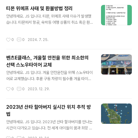
아쉽습니다.참여 혜택은 상당히 다양합니다. 참여일 수1일
티몬 위메프 사태 및 환불방법 정리
블로그 전용 이모티콘3일 맥도날드 빅맥 세트7일 교촌치
글 내용
킨 반반 오리지날14일 신세계 상품권 10만원선물이 상당
안녕하세요. JS 입니다. 티몬, 위메프 사태 이슈가 발생했
히 괜찮습니다. 21일 완주 시스마트모니터, 애플워치, 아이
습니다. 티몬에서 항공, 숙박등 여행 상품의 취소 혹은 환불
폰20일 완주는 왜 없는 건가요.^^ 앱에서 더 쉽게 오블완
불가 사태가 현실화되고 있습니다. 관련 정보가 온라인 카
에 참여할 수 있다고 했지만, 저는 사용하기 불편했습니다.
페, 오픈 채팅방, 블라인드에 계속 공유되고 있어요.관련 뉴
작성시간
0
0
2024. 7. 25.
모든 글은 PC에서 직접 발행했어..
스 기사도 계속 갱신되고 있습니다. 관련 여파당장 7월 중
순 항공권, 호텔부터 취소가 되고 있습니다.주말 해외여행
을 떠나야 하는데, 취소 혹은 추가 결제를 강요받고 있다고
벤츠E클래스, 겨울철 안전을 위한 최소한의
합니다.티몬, 위메프에서 항공권을 저렴하게 판매하던 게
선택 스노우타이어 교체
이상하긴 했어요.하지만, 사전 결제를 하기에 할인이 가능
글 내용
하지 않았을까?생각했지만, 결국 정산 지연 사태가 발생되
안녕하세요. JS 입니다. 겨울 안전운전을 위해 스노우타이
었습니다. 티몬 사태의 업체 및 현재 상황숙박 관련해서는
어로 교체했습니다. 후륜 구동 차량의 필수품 겨울 타이어
대항사가 가장 큰 피해가 예상됩니다. 여름 성수기를 앞두
장착 가격 타이어 보관 : 연간 10만원 / 시즌 5만원 타이어
작성시간
0
0
2023. 12. 29.
고 발생한 정산 지연 사태..
장착 비용 : 8만원 시즌 교환 비용은 13만원입니다. 타이어
교체 시간이 지루하다면 고객 대기실을 이용할 수 있습니
다. 대기실 간단한 다과류가 준비되어 있어요. 자녀와 함께
2023년 산타 할아버지 실시간 위치 추적 방
오시는 분들을 위해 하리보~도 있었습니다. 타이어 교체
법
정말 순식간에 작업을 해주세요. 교체 시간은 30분 기존
글 내용
타이어를 빼고, 스노우 타이어로 교체 작업과 동시에 공기
안녕하세요. JS 입니다. 2023년 산타 할아버지를 만나는
주입 소노우 타이어 장착 겨울 미끄러운 눈길, 빙판길이 예
시간이 다가오고 있습니다. 전 세계 아이들의 꿈과 희망 산
상됩니다. 주말에 눈 소식도 있어요. 이런 날씨에 후륜 구동
타 할아버지를 찾는 방법을 소개합니다. 산타 할아버지 확
작성시간