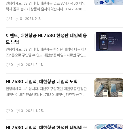
가 다른 색으로 도착했어요. 나름 좋은 거 받았다고..^^ 파
안녕하세요. JS 입니다. 대한항공 굿즈 B747-400 네임
란색 하늘색 그리고 투톤 조금 더 하늘색이 많았으면... 약
택과 골프 볼마커 상품이 출시되었습니다. B747-400 제
간 아쉽습니다. 뒤는 이렇게 되어 있어요. 볼마커 그냥 하늘
주 갈 때 타던 비행기예요. 저는 큰 기종을 선호하는 편이라
작성시간
1
0
2021. 9. 2.
색으로 평범합니다. 약간 다른 색이 섞여 있길 바랬는데,..
자주 이용했던 거 같아요. 지난번 HL7530 네임택 구입을
성공하고, 잘 도착했었는데요. HL7530 네임택, 대한항공
네임택 도착 안녕하세요. JS 입니다. 지난주 구입했던 대한
이벤트, 대한항공 HL7530 한정판 네임택 응
항공 한정판 네임택이 도착했습니다. HL7530 네임택, 대
모 방법
한항공 한정판 네임택 구입 성공 안녕하세요. JS 입니다.
글 내용
대한항공 네임택, HL7530 네임택 구입 studio24.kr 한
안녕하세요. JS 입니다. 대한항공 한정판 네임택 다들 아시
정판이다 보니 인기가 대단했어요. 이번 HL7461도 이쁘
죠? 돈으로 구입할 수 없고 대한항공 마일리지로만 구입할
게 나와서 인기가 많을 거 같습니다. HL7461 네임택 HL7
수 있었던 바로 그 HL7530 한정판 네임택이 당첨 상품으
작성시간
0
0
2021. 2. 11.
461 골프 볼마커 볼 마커도 상당히 이뻐요. ..
로 나왔습니다. 방법은 간단합니다. 대한항공 APP 다운받
고, 응모하면 끝! 기존 회원 및 신규 가입자 대상의 이벤트
입니다. 지금 바로 응모하러 갑니다. 어플 다운 받고 하단에
HL7530 네임택, 대한항공 네임택 도착
보면 MY 출시 기념 이벤트를 클릭합니다. MY를 만나세
글 내용
안녕하세요. JS 입니다. 지난주 구입했던 대한항공 한정판
요. 어라?? 스타벅스 20달러??? 경품이 이상해서 찾아보
네임택이 도착했습니다. HL7530 네임택, 대한항공 한정
니, 접속 지역이 미국이면 아래와 같이 나온다고 합니다. 접
판 네임택 구입 성공 안녕하세요. JS 입니다. 대한항공 네
속 지역 한국으로 바꾸고 다시 접속~! 캬악~ 경품에 한정
임택, HL7530 네임택 구입 성공했습니다. 2,700 마일이
판 네임택이 나옵니다. 하단에 응모하기를 클릭해 주었습
작성시간
0
3
2021. 1. 25.
라 포기하고 있었는데요. 이게 요즘 핫 하다고 해서 구입을
니다. 한정판 네임택이 중*나*에서 지금도 10만원에 거래
서둘러했습니다. 저는 세로형, 카드형 2종 구입 studio2
되고 있습니다. 아..
4.kr 세로형, 카드형 2종 포장은 이쁜 파란색 봉투에 담겨
HL7530 네임택, 대한항공 한정판 네임택 구