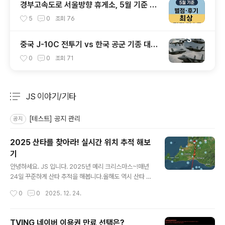
경부고속도로 서울방향 휴게소, 5월 기준 맛
집 리스트
5
0
조회
76
중국 J-10C 전투기 vs 한국 공군 기종 대응
력 분석
0
0
조회
71
JS 이야기/기타
분류 전체보기
주요 글 목록
[테스트] 공지 관리
공지
2025 산타를 찾아라! 실시간 위치 추적 해보
기
글 내용
안녕하세요. JS 입니다. 2025년 메리 크리스마스~!매년
24일 꾸준하게 산타 추적을 해봅니다.올해도 역시 산타 추
적은 Flightradar24어플을 사용합니다. 기존 항공기 추
작성시간
0
0
2025. 12. 24.
적을 하던 어플이라 공신력이 있습니다. 사진처럼 인천 공
항의 실시간 정보를 확인할 수 있고, 아이와 함께 보며 산타
의 위치를 보는 재미가 있습니다. 산타 할아버지 추석 코드
TVING 네이버 이용권 만료 선택은?