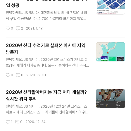
왔어요. 대한항공 2,700 마일리지 세로형은 하늘색입니
입 성공
다. 카드형도 올 하늘색이에요. 다양한 색갈이 있는 제품이
글 내용
도착하기를 바랐는데요. 세로형, 카드형 모두 하늘색으로
안녕하세요. JS 입니다. 대한항공 네임택, HL7530 네임
도착했어요. 무사 도착 후기 남깁니다. 참고로, 대한항공 네
택 구입 성공했습니다. 2,700 마일이라 포기하고 있었는
임택 관련해서 요즘 인기가 많다고 합니다. 이유는 아래 영
데요. 이게 요즘 핫 하다고 해서 구입을 서둘러했습니다. 저
작성시간
0
2
2021. 1. 19.
상에서..
는 세로형, 카드형 2종 구입했어요. 오전 9시 잔여 수량 판
매가 진행된다고 해서 계속 보고 있었어요. 하지만 서버 오
류로 계속 구입이 불가능했어요. 하지만 항공 카페를 살펴
2020년 산타 추적기로 살펴본 아시아 지역
보니 직접 가기 링크가 있네요. www.koreanair.com/s
방문지
kypass/mileage-mall/logo-shop/detail/202012
글 내용
10T120643 https://www.koreanair.com/skypas
안녕하세요. JS 입니다. 2020년 크리스마스가 지나고 2
s/mileage-mall/logo-shop/detail/20201210T12
021년 새해가 다가왔습니다. 모두가 좋아하는 산타 추적
0643 www.koreanair.com 계속 새로 고침을 하다 성..
기는 정말 좋은 프로그램이라 생각합니다. [ 2020년 산타
작성시간
0
0
2020. 12. 31.
할아버지는 지금 어디 계실까? 실시간 위치 추적 방법 ] 20
20년 산타할아버지는 지금 어디 계실까? 실시간 위치 추
적 안녕하세요. JS 입니다. 2020년 12월 24일 크리스마
2020년 산타할아버지는 지금 어디 계실까?
스이브 ~ 메리 크리스마스~~ 자녀들이 산타할아버지의 위
실시간 위치 추적
치를 알고 싶어 하는 경우가 많죠? 저희 아들은 올해도 어
글 내용
김없이 산타할아버지가 어디 studio24.kr 그래서 산타 추
안녕하세요. JS 입니다. 2020년 12월 24일 크리스마스
적기를 계속 살펴보면서 우리나라는 어느 지역을 방문하는
이브 ~ 메리 크리스마스~~ 자녀들이 산타할아버지의 위치
지 살펴보았습니다. 산타 추적기는 항로가 아니라 구글 산
를 알고 싶어 하는 경우가 많죠? 저희 아들은 올해도 어김
작성시간
1
0
2020. 12. 24.
타 추적기를 사용했습니다. 구글의 경우 해당 지역의 유명
없이 산타할아버지가 어디 계시냐고 물어 보내요. 그래서
관광지 사진도 보여..
찾아보았습니다. 항공 번호를 찾기를 시작해 봅니다. 이번