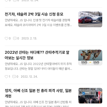
0
0
2023. 12. 24.
차량을 타신다면 스노우 타이어 추천합니다.
인 방법 1. Flightradar24 2. 구글 산타 추적기 3. 북미항
공우주방위사령부 저는 Flightradar24 어플을 사용한 추
적 방법을 사용하고 있습니다. 이유는 실시간 비행정보를
전기차, 테슬라 2박 3일 시승 신청 응모
제공하고 있어 평소에도 자주 사용하는 어플입니다. 가끔
글 내용
안녕하세요. JS 입니다. 인생 첫 전기차 테슬라를 경험해
공항 놀이를 가면 실시간으로 비행기 정보를 확인하기에
보세요. 테슬라 코리아에서 2박 3일 시승 이벤트를 진행하
믿을 수 있는 정보라는 인식이 강합니다. 지금 한국의 하늘
고 있습니다. 추첨을 통해 4분께 Model 3 또는 Model Y
은 비행기가 정말 많이 다니고 있습니다. 제주에 비행기가
2박 3일 시승권 증정 총 4명이라 당첨 확률이 상당히 적을
정말 많아요. 산타 할아버지 찾기 항공번호 HOHOHO 비
작성시간
0
0
2023. 2. 13.
거 같습니다. 응모 기간 : 2월 6일 ~ 2월 13일 당첨자 발표
행편명 SANTA1 산타 할아버지의 실시간 위치를 확인할
: 2월 17일 차량 대여 : 2~3월 중 신청 방법은 간단했습니
수 있습니..
다. 아래 신청란 빈칸만 채워 넣었어요. 이벤트 당첨이 될까
2022년 산타는 어디에?? 산타추적기로 알
요? 당첨되면 멀리 동해바다로 여행 다녀와야겠어요. 신청
아보는 실시간 정보
방법은 아래 링크를 참고하세요. My First EV 캠페인 | T
글 내용
esla 대한민국 Tesla의 기능 중 가장 경험해보고 싶은 기
안녕하세요. JS 입니다. 2022년 산타할아버지 위치 추적
능과 그 이유를 알려주세요. 추첨을 통해 4분께 Model 3
정보입니다. 산타는 정말 있어? 우리 아이들이 매년 물어보
또는 Model Y 2박 3..
는 질문입니다. 어떻게 답변하시나요? 우리에겐 Flightra
작성시간
1
0
2022. 12. 24.
dar24, 구글 산타위치추적기가 있습니다. 선택은 부모님
이!! 둘 중 하나를 설치해서 자녀에게 보여주세요. 저는 Fli
ghtradar24 어플을 이용합니다. 이게 실시간 비행정보를
정치, 아베 신조 일본 전 총리 피격 사망, 일본
제공해 주고 있어 완전 믿음직~ 합니다. 믿고 보는 비행정
개헌
보 산타 할아버지 항공번호는 HOHOHO 비행편명은 SA
글 내용
NTA1 찾기 쉽죠? 열심히 이동하고 계시는 산타 할아버지
안녕하세요. JS 입니다. 아베 신조 전 일본 총리 산탄총 피
하단 3D뷰를 보시면 지면도 보입니다. 일반 항공기도 저렇
격!! 2022년 7월 8일 오전 11시 반 일본 나라현 나라시 야