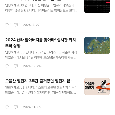
를 입력해 봅니다.항공편 HOHOHO 산타 할아버지의 비
글 내용
안녕하세요.JS 입니다. 티빙 이용권이 만료가 되었습니다.
행 속도 및 항공편 정보도 확인 가능합니다.일반 비행기의
하루가 남은 상황입니다. 네이버플러스 멤버십으로 보다가
정보와 같이 믿을 수 있는 정보 아니겠어요. 실시간 위치가
3개월 4,750원 혜택으로 구독했는데, 이걸 과연 봐야 하
확인됩니다.시간 차이를 두고 실시간으로 확인해 봅니다.
는지 고민하게 됩니다.저는 베이직 상품을 구독하고 있어
2025년 12월 24일우리 아이와 함께 실시간 산타 할아버
작성시간
0
0
2025. 4. 27.
요. 베이직 상품은 라이브로 테니스를 시청할 수 있어 괜찮
지 추적을 통해 아이들에게 꿈과 희망을 선사해 주세요. 아
은 상품이었습니다.하지만, 이 상품을 9,500원에 구독하
이와 함께 즐거..
는 건 너무 비싸다는 생각이에요.왜?제가 테니스 빼고는 티
2024 산타 할아버지를 찾아라! 실시간 위치
빙을 시청하지 않기 때문이기도 합니다. 그래서 고민하게
추적 상황
되는 상품이 광고형 스탠다드 상품입니다.5,500원!신한
글 내용
더모아 카드를 활용하면 한 달에 500원의 적립금이 생깁
안녕하세요. JS 입니다. 2024년 크리스마스 시즌이 시작
니다. 여기서 또 고민 연간 구독을 하면 49,900원1년 66,
되었습니다.매년 24일 이렇게 포스팅을 계속하게 되는 것
000원 결제 후 6,000원 적립하면 6만원49,900원 결제
도 영광이라 해야 할까요?꾸준하게 찾아 주시는 분들 모두
작성시간
0
0
2024. 12. 24.
후 900원 적립..
메리 크리스마스입니다. 올해도 산타 할아버지를 만나고
싶어 하는 아이들이 많습니다.산타 할아버지 추적하는 방
법 어렵지 않습니다. 산타할아버지 확인 및 추적 방법 1. Fli
오블완 챌린지 3주간 즐거웠던 챌린지 끝~
ghtradar242. 구글 산타 추적기3. 북미항공우주방위사
글 내용
안녕하세요. JS 입니다. 티스토리 오블완 챌린지가 마무리
령부4. YTN 실시간 유튜브 방송 (오후 6시 생방송) 올해
되었습니다. 결론부터 이야기하자면, 저는 실패했어요.달
는 YTN 유튜브 방송에서 생방송 중계를 해준다고 합니다.
성률 95% 시작하는 날을 까먹고 있다가 하루 늦게 시작했
저는 Flightradar24 어플을 사용하고 있습니다. 이유는
습니다. 1번만 참여해도 받을 수 있는 블로그 이모티콘은
아래 사진과 같이 실제 비행 정보를 기반으로 하기 때문입
작성시간
0
0
2024. 11. 27.
받았습니다. 그런데 어떻게 사용해야 하는지 모르겠어
니다.한국의 비행 상황은 여전히 어지럽습니다.비행기 정
요. 오블완 21일 완주하고 애플워치10 받고 싶었는데 정말
말 많죠? 가..