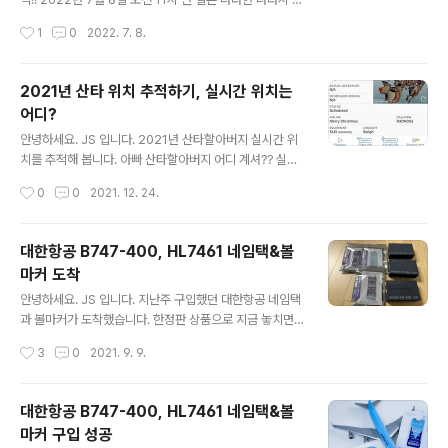
게 나와요. 정말 실시간 정보! 오스트레일리아를 이동하고
마토사이다이지역 인근에서 참의원 선거 유세 연설을 하던
작성시간
1
0
2022. 7. 8.
있습니다. 이렇게 다른 비행기랑 같이 보여주면! 산타 할아
중 뒤에서 산탄총에 피격되었습니다. 일본 방송사와 국내
버지의 ..
포털 사이트에 긴급 속보로 계속 이슈가 나왔었죠. 피격 후
응급조치 및 헬기로 병원에 이송되었지만, 의식 불명에서
2021년 산타 위치 추적하기, 실시간 위치는
돌아오지 못했습니다. NHK는 총성과 비슷한 소리가 3번
어디?
들렸다고 했으며, 뉴스를 보니 정말 큰 총소리가 울려 퍼졌
글 내용
습니다. 피습에 사용된 총은 수제 총으로 원통 모양의 파이
안녕하세요. JS 입니다. 2021년 산타할아버지 실시간 위
프를 잘라 만들었다고 합니다. 즉, 직접 만든 총 경찰 조사
치를 추적해 봅니다. 아빠 산타할아버지 어디 계셔?? 실시
에서 '아베 전 총리에게 불만이 있어 죽이려 했지만, 정치적
간으로 찾을 수 있는 방법이 있습니다. 바로 Flightradar2
작성시간
0
0
2021. 12. 24.
이유는 없다'라고 이야기했다고 합니다. 문제는 10일 진행
4 실시간 항공정보 찾기 어플입니다. 항공정보가 실시간으
되는 참의원..
로 업데이트되기 때문에 실시간으로 찾을 수 있어요. 조회
방법은 항공번호 HOHOHO 비행편명 SANTA1 실시간
대한항공 B747-400, HL7461 네임택&볼
확인이 가능합니다. 조금 전에는 오스트레일리아를 돌고
마커 도착
계셨어요. 멜버른을 지나 열심히 이동하고 계시는 산타할
글 내용
아버지~ 아시아 지역에서도 보입니다. 모스크바 상공을 막
안녕하세요. JS 입니다. 지난주 구입했던 대한항공 네임택
지나가셨어요. 해당 항공편은 12월 24일 하루만 확인 가
과 볼마커가 도착했습니다. 한정판 상품으로 지금 놓치면
능합니다. 참고하셔서 실시간 위치를 자녀와 함께 확인하
구입하기 어렵습니다. 구입 후기는 아래 참고하세요. 대한
작성시간
3
0
2021. 9. 9.
시면 재미있는 추억을 만들 수 있을 거 같아요. 또한 구글의
항공 B747-400, HL7461 네임택&볼마커 구입 성공 안
산타 추적기 상황입니다...
녕하세요. JS 입니다. 대한항공 굿즈 B747-400 네임택
과 골프 볼마커 상품이 출시되었습니다. B747-400 제주
대한항공 B747-400, HL7461 네임택&볼
갈 때 타던 비행기예요. 저는 큰 기종을 선호하는 편이라 자
마커 구입 성공
주 이용했던 거 같아요. 지 studio24.kr 네임택 3개 3개
글 내용