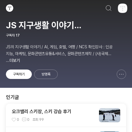
검색하기
티스토리
JS 지구생활 이야기...
구독자
17
JS의 지구생활 이야기 / AI, 게임, 호텔, 여행 / NCS 확인강사 : 인공
지능, 마케팅, 문화콘텐츠유통&서비스, 문화콘텐츠제작 / (사)국제미
디어예술협회 강원지부장 겸 수석연구원
...더보기
구독하기
방명록
신고하기 레이어
열기
인기글
오크밸리 스키장, 스키 강습 후기
0
0
조회
99