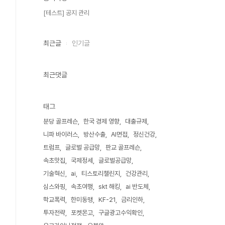
[테스트] 공지 관리
최근글
인기글
최근댓글
태그
분당 골프레슨
한국 경제 영향
대출규제
니파 바이러스
방산수출
AI면접
정신건강
트럼프
글로벌 공급망
판교 골프레슨
속초맛집
국제정세
글로벌공급망
기술혁신
ai
티스토리챌린지
건강관리
심스와핑
속초여행
skt 해킹
ai 반도체
학교폭력
한미동맹
KF-21
금리인하
투자전략
포켓몬고
구글광고수익확인