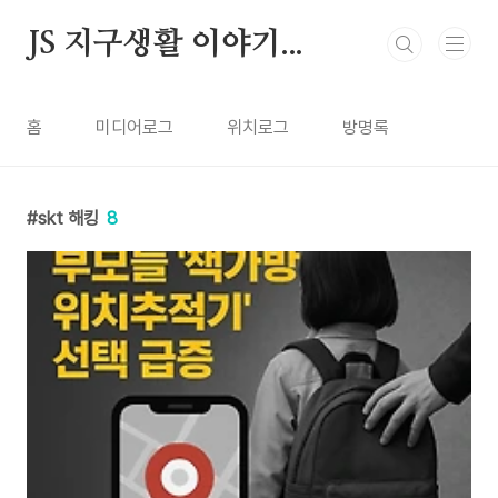
본문 바로가기
JS 지구생활 이야기...
홈
미디어로그
위치로그
방명록
skt 해킹
8