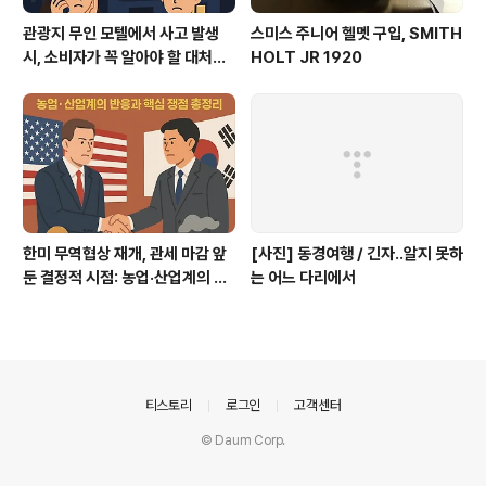
관광지 무인 모텔에서 사고 발생
스미스 주니어 헬멧 구입, SMITH
시, 소비자가 꼭 알아야 할 대처법
HOLT JR 1920
과 권리
한미 무역협상 재개, 관세 마감 앞
[사진] 동경여행 / 긴자..알지 못하
둔 결정적 시점: 농업·산업계의 반
는 어느 다리에서
응과 핵심 쟁점 총정리
의안내
티스토리
로그인
고객센터
© Daum Corp.