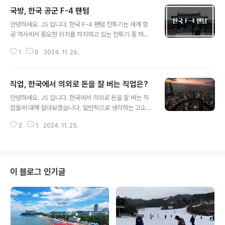
​국방, 한국 공군 F-4 팬텀
글 내용
안녕하세요. JS 입니다. 한국 F-4 팬텀 전투기는 세계 항
공 역사에서 중요한 위치를 차지하고 있는 전투기 중 하나
입니다.한국 F-4 팬텀의 역사와 기술적 특성, 공군에서의
1
0
2024. 11. 26.
운영 실태를 알아보겠습니다. 이 항공기는 냉전 시대의 상
징적인 전투기로, 그 설계와 성능이 오늘날에도 여전히 많
은 사람들의 기억에 남아 있습니다.F-4 팬텀은 1960년대
직업, 한국에서 의외로 돈을 잘 버는 직업은?
부터 가동되기 시작해, 한국을 포함한 여러 나라에서 사용
글 내용
되어 왔습니다.한국 전쟁 이후, 이 전투기는 한국 공군의 핵
안녕하세요. JS 입니다. 한국에서 의외로 돈을 잘 버는 직
심 전력으로 자리 잡았으며, 다양한 전투 임무에 투입되었
업들에 대해 알아보겠습니다. 일반적으로 생각하는 고소
습니다.F-4 팬텀에 대한 이해는 그 역사, 기술적 발전, 그
득 직업 외에도, 특정 분야의 전문성이나 희소성으로 인
리고 실제 작전에서의 성과를 알아보는 데 필수적입니다.
2
1
2024. 11. 25.
해 높은 수입을 올리는 직업들이 존재합니다. 이러한 직업
저희는 이 글을 통해 F-4 팬텀의 역사와 기술적 특징, 그리
들은 우리의 상식을 깨는 경우가 많아 흥미롭습니다. 1. 에
고 한국에서의 운영 ..
어 트래픽 컨트롤러 (항공관제사) 항공관제사는 항공기
의 안전한 이착륙과 비행을 관리하는 중요한 역할을 담당
합니다. 이 직업은 높은 스트레스와 막중한 책임감을 요구
이 블로그 인기글
하지만, 그에 상응하는 높은 급여를 받습니다. 주요 업무 : -
항공기 이동 경로 지시 및 조정 - 비행 정보 제공 - 비상 상
황 대처 연봉 : 항공관제사 평균 연봉은 약 7,000만원에서
1억원 사이입니다.경력이 쌓일수록 더 높은 연봉을 받을 수
있습니다. 2. 쓰..