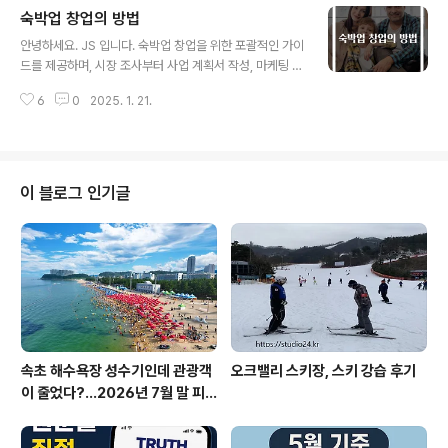
​숙박업 창업의 방법
호텔의 대안으로, 개인적인 서비스와 독특한 경험을 제공
글 내용
할 수 있는 장점이 있습니다. 이 글에서는 중소형 호텔 창업
안녕하세요. JS 입니다. 숙박업 창업을 위한 포괄적인 가이
에 대한 자세한 지침을 제공하며, 성공적인 호텔을 운영하
드를 제공하며, 시장 조사부터 사업 계획서 작성, 마케팅 전
기 위한 여러 요소를 다룹니다. 중소형 호텔 창업의 첫 번째
략까지의 모든 과정을 상세히 설명합니다. 숙박업 이해하
단계는 시장 조사를 통해 목표 고객층과 그들의 요구를 이
6
0
2025. 1. 21.
기숙박업 창업을 고려하는 데 있어 가장 먼저 알아야 할 것
해하는 것입니다. 예를 들어, 비즈니스 여행객, 관광객, 또
은 숙박업의 전체적인 구조와 운영 방식입니다. 숙박업은
는 특수 이벤트를..
단순히 잠잘 곳을 제공하는 것뿐만 아니라, 고객에게 특별
한 경험을 제공하는 서비스 산업입니다. 이러한 서비스는
고객의 기대를 초과해야 하며, 이는 고객의 재방문을 유도
이 블로그 인기글
하는 중요한 요소가 됩니다. 예를 들어, 고급 호텔의 경우
고급스러운 인테리어와 개인 맞춤형 서비스를 제공하여 고
객에게 잊지 못할 경험을 선사합니다. 이런 경험은 고객이
해당 호텔을 다시 선택하게 만드는 중요한 요인입니다. 숙
박업의 종류는 다양합니다. 호텔, ..
속초 해수욕장 성수기인데 관광객
오크밸리 스키장, 스키 강습 후기
이 줄었다?…2026년 7월 말 피
서 현장의 불편한 진실