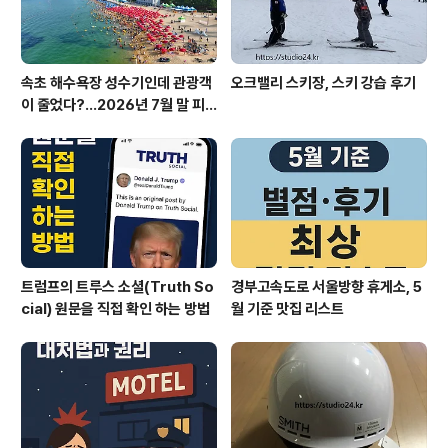
속초 해수욕장 성수기인데 관광객
오크밸리 스키장, 스키 강습 후기
이 줄었다?…2026년 7월 말 피
서 현장의 불편한 진실
트럼프의 트루스 소셜(Truth So
경부고속도로 서울방향 휴게소, 5
cial) 원문을 직접 확인 하는 방법
월 기준 맛집 리스트