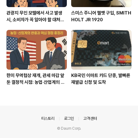
관광지 무인 모텔에서 사고 발생
스미스 주니어 헬멧 구입, SMITH
시, 소비자가 꼭 알아야 할 대처법
HOLT JR 1920
과 권리
한미 무역협상 재개, 관세 마감 앞
KB국민 이마트 카드 단종, 발빠른
둔 결정적 시점: 농업·산업계의 반
재발급 신청 및 도착
응과 핵심 쟁점 총정리
의안내
티스토리
로그인
고객센터
© Daum Corp.