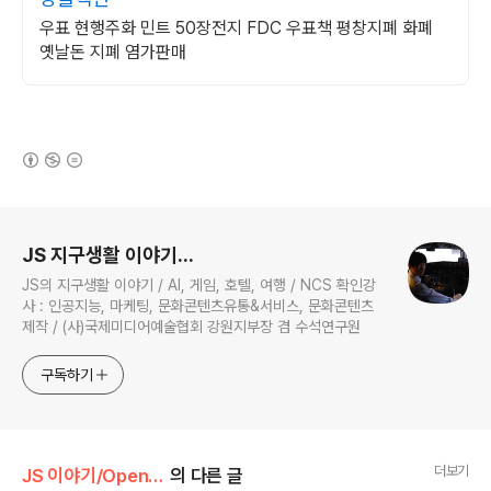
우표 현행주화 민트 50장전지 FDC 우표책 평창지폐 화폐
옛날돈 지폐 염가판매
(새창열림)
로그 정보
JS 지구생활 이야기...
JS의 지구생활 이야기 / AI, 게임, 호텔, 여행 / NCS 확인강
사 : 인공지능, 마케팅, 문화콘텐츠유통&서비스, 문화콘텐츠
제작 / (사)국제미디어예술협회 강원지부장 겸 수석연구원
구독하기
더보기
JS 이야기/Open AI
의 다른 글