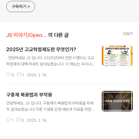
구독하기
더보기
JS 이야기/Open AI
의 다른 글
​2025년 고교학점제도란 무엇인가?
글 내용
. 안녕하세요 JS 입니다. 2025년부터 전면 시행되는 고교
학점제에 대해 자세히 알아보겠습니다. 이 제도는 우리나
라 고등학교 교육의 큰 변화를 가져올 것으로 예상되는 만
0
1
2025. 2. 14.
큼, 학생, 학부모, 교사 모두가 관심을 가져야 할 중요한 주
제입니다. 1. 고교학점제의 정의와 목적고교학점제는 '학생
이 기초 소양과 기본 학력을 바탕으로 진로·적성에 따라 과
​구충제 복용법과 부작용
목을 선택하고, 이수 기준에 도달한 과목에 대해 학점을 취
글 내용
득·누적해 졸업하는 제도'입니다. 이 제도의 주요 목적은 다
안녕하세요. JS 입니다. 구충제의 복용법과 부작용을 자세
음과 같습니다.- 학생 중심의 맞춤형 교육 실현 - 다양한 교
히 알아보겠습니다.각종 기생충 감염 예방과 치료를 위한
육과정 제공을 통한 학생의 선택권 확대 - 학생의 진로와
올바른 방법을 찾아보았습니다. 구충제는 기생충 감염을
적성에 맞는 교육 기회 제공 - 학업 성취도 향상 및 책임 교
1
0
2025. 2. 14.
예방하고 치료하기 위해 사용되는 약물입니다.이 약물의
육 강화 2. 고교학점제 도입 배경 및 추진 경과고교학점제
복용법과 부작용을 제대로 이해하는 것은 매우 중요합니
는 급변하는 ..
다. 구충제가 어떻게 작용하는지, 어떤 경우에 사용되는지,