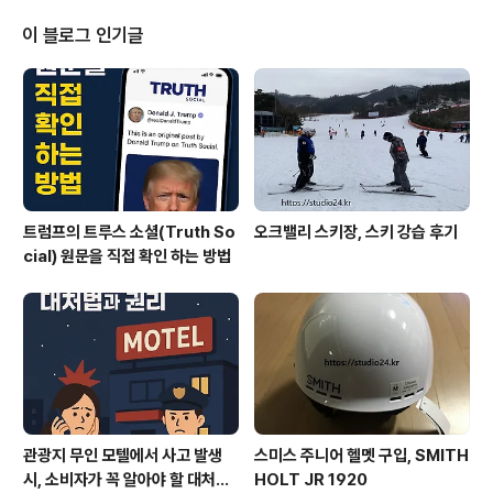
그리고 복용 시 주의해야 할 점에 대해 심도 있게 알아보겠
습니다. 구충제의 정의와 필요성구충제는 인체 내에 침입
이 블로그 인기글
한 기생충을 제거하는 데 사용되는 약물입니다. 기생충은
사람의 몸 안에서 자원을 빼앗아 가며 여러 가지 건강 문제
를 일으킬 수 있습니다. 이러한 기생충 감염은 주로 위장관
에서 발생하는 경우가 많으며, 감염된 사람은 체중 감소, 영
양 결핍, 복통, 설사 등의 증상을 경험..
트럼프의 트루스 소셜(Truth So
오크밸리 스키장, 스키 강습 후기
cial) 원문을 직접 확인 하는 방법
관광지 무인 모텔에서 사고 발생
스미스 주니어 헬멧 구입, SMITH
시, 소비자가 꼭 알아야 할 대처법
HOLT JR 1920