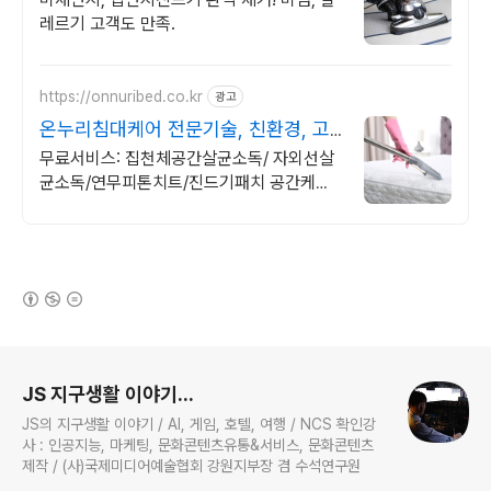
레르기 고객도 만족.
https://onnuribed.co.kr
광고
온누리침대케어 전문기술, 친환경, 고
객만족
무료서비스: 집천체공간살균소독/ 자외선살
균소독/연무피톤치트/진드기패치 공간케어,
침구류 및 침대 소파 등 생활청소서비스 전문
업체
(새창열림)
로그 정보
JS 지구생활 이야기...
JS의 지구생활 이야기 / AI, 게임, 호텔, 여행 / NCS 확인강
사 : 인공지능, 마케팅, 문화콘텐츠유통&서비스, 문화콘텐츠
제작 / (사)국제미디어예술협회 강원지부장 겸 수석연구원