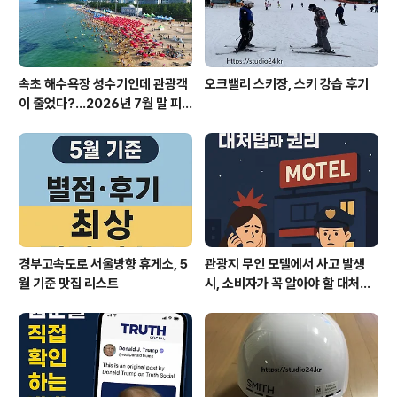
원 보궐선거 공천 개입 의혹오세훈 서..
속초 해수욕장 성수기인데 관광객
오크밸리 스키장, 스키 강습 후기
이 줄었다?…2026년 7월 말 피
서 현장의 불편한 진실
경부고속도로 서울방향 휴게소, 5
관광지 무인 모텔에서 사고 발생
월 기준 맛집 리스트
시, 소비자가 꼭 알아야 할 대처법
과 권리