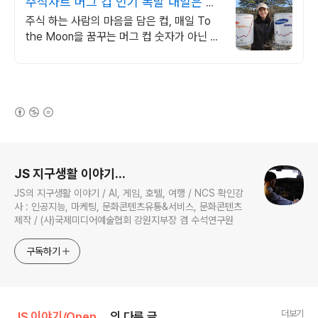
주식차트 머그 컵 인기 폭발 내일은 오
늘보다 조금더 높이
주식 하는 사람의 마음을 담은 컵, 매일 To
the Moon을 꿈꾸는 머그 컵 숫자가 아닌 꿈
을 담다. 매일 손에 쥐는 조용한 응원. To
the Moon
(새창열림)
로그 정보
JS 지구생활 이야기...
JS의 지구생활 이야기 / AI, 게임, 호텔, 여행 / NCS 확인강
사 : 인공지능, 마케팅, 문화콘텐츠유통&서비스, 문화콘텐츠
제작 / (사)국제미디어예술협회 강원지부장 겸 수석연구원
구독하기
더보기
JS 이야기/Open AI
의 다른 글