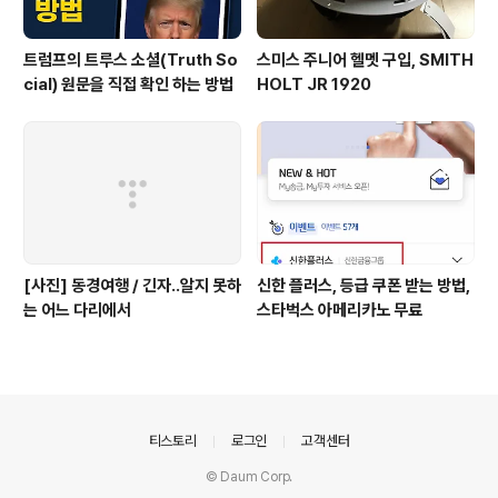
트럼프의 트루스 소셜(Truth So
스미스 주니어 헬멧 구입, SMITH
cial) 원문을 직접 확인 하는 방법
HOLT JR 1920
[사진] 동경여행 / 긴자..알지 못하
신한 플러스, 등급 쿠폰 받는 방법,
는 어느 다리에서
스타벅스 아메리카노 무료
의안내
티스토리
로그인
고객센터
© Daum Corp.