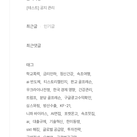
[테스트] 공지 관리
최근글
인기글
최근댓글
태그
학교폭력
금리인하
정신건강
속초여행
ai 반도체
티스토리챌린지
판교 골프레슨
우크라이나전쟁
한국 경제 영향
건강관리
트럼프
분당 골프레슨
구글광고수익확인
심스와핑
방산수출
KF-21
니파 바이러스
AI면접
포켓몬고
속초맛집
ai
대출규제
기술혁신
한미동맹
skt 해킹
글로벌 공급망
투자전략