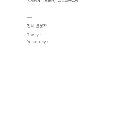
국제정세
오블완
글로벌공급망
전체 방문자
Today :
Yesterday :