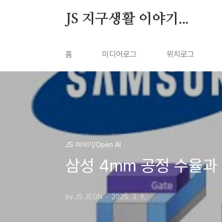
본문 바로가기
JS 지구생활 이야기...
홈
미디어로그
위치로그
JS 이야기/Open AI
삼성 4mm 공정 수율과
by JS JEON
2025. 3. 9.