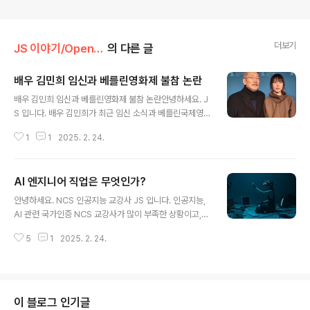
더보기
JS 이야기/Open AI
의 다른 글
배우 김민희 임신과 베를린영화제 불참 논란
글 내용
배우 김민희 임신과 베를린영화제 불참 논란안녕하세요. J
S 입니다. 배우 김민희가 최근 임신 소식과 베를린국제영
화제 불참으로 인해 다시 한 번 대중의 관심을 받고 있습니
1
1
2025. 2. 24.
다. 이번 글에서는 김민희를 둘러싼 최근 이슈들을 자세히
살펴보고, 그녀의 현재 상황과 앞으로의 전망에 대해 분석
해보고자 합니다. 임신 소식과 그 파장임신 보도와 반응20
AI 엔지니어 직업은 무엇인가?
25년 1월 17일, 연예매체 디스패치는 김민희가 홍상수 감
글 내용
독의 아이를 임신했다고 보도했습니다. 보도에 따르면, 김
안녕하세요. NCS 인공지능 교강사 JS 입니다. 인공지능,
민희는 현재 임신 후기 상태이며, 올해 봄 출산을 앞두고 있
AI 관련 국가인증 NCS 교강사가 많이 부족한 상황이고,
다고 합니다. 이 소식은 연예계는 물론 일반 대중들에게도
사설 교육기관에서 몇 시간 교육 받고 전문가라 칭하는 분
큰 충격을 주었습니다. 임신을 둘러싼 논란김민희의 임신
5
1
2025. 2. 24.
들이 많습니다.교육 강사 혹은 전문가를 찾을 때 NCS 인증
소식은 그녀와 홍상수 감독의 9년간 지속된 불륜 관계로
을 받았는지 꼭 살펴보세요. 이번에는 AI 엔지니어의 직업
인해 더욱 논란이 되고 있습니다...
적성과 역할에 대한 깊이 있는 분석을 통해 이 분야의 매력
에 대해 알아보겠습니다. AI 엔지니어가 되기 위한 필수 기
술과 경로를 설명하고자합니다. AI, 또는 인공 지능은 과거
이 블로그 인기글