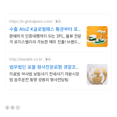
https://k-globalpass.com/
광고
수출 AtoZ K글로벌패스 통관부터 포
워딩까지
판매허가 인증대행까지 되는 3PL, 물류 전문
가 로지스밸리라 가능한 해외 진출! 브랜드
해외 진출, 국가별 인증/통관/배송 막힘없는
One-Stop Pass
http://lawable.co.kr
광고
법무법인 로블 형사전문로펌 경찰조사
부터 전담팀운영
의료법 약사법 보험사기 전세사기 자본시장
법 음주운전 횡령 성범죄 형사전담팀
(새창열림)