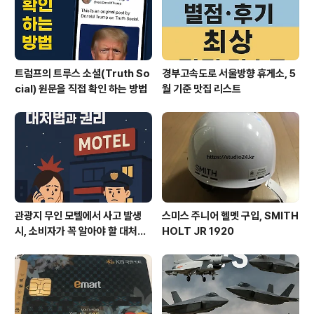
트럼프의 트루스 소셜(Truth So
경부고속도로 서울방향 휴게소, 5
cial) 원문을 직접 확인 하는 방법
월 기준 맛집 리스트
관광지 무인 모텔에서 사고 발생
스미스 주니어 헬멧 구입, SMITH
시, 소비자가 꼭 알아야 할 대처법
HOLT JR 1920
과 권리