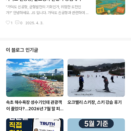
글 내용
니다. 이 글에서는 한화 세 아들이란 누구인지, 그들의 경
"가덕도 신공항, 균형발전의 기회인가, 위험한 도전인
영 철학은 무엇인지, 그리고 이들이 한화그룹을 어떻게 변
가?" 안녕하세요. JS 입니다. 가덕도 신공항과 관련하여 궁
화시켜 왔는지를 깊이 있게 분석해 보겠습니다. 이를 통해
금한 이슈를 찾아 보았습니다.과연 신공항이 필요한가?또
우리는 한화 세 아들이 어떻게 한국 기업 경영의 새로운 패
1
0
2025. 4. 3.
한 기회가 될 것인가? 찾아본 자료는 아래와 같습니다. 가
러다임을 만들어 가고 있는지를 이해할 수 있을 것입니
덕도 신공항은 필요한가?가덕도 신공항 건설은 한국의 동
다. 한화그룹의 후계자 세 ..
남권 경제 활성화와 국토 균형발전을 목표로 한 대규모 국
책사업입니다. 하지만 이를 둘러싼 찬반 논란은 여전히 뜨
겁습니다. 이 글에서는 가덕도 신공항의 필요성과 문제점
이 블로그 인기글
을 다각도로 살펴보고자 합니다. 가덕도 신공항 건설의 필
요성국토 균형발전과 지역 경제 활성화가덕도 신공항은 수
도권 집중화를 완화하고 동남권 경제를 활성화하기 위한
핵심 과제로 꼽힙니다. 특히 부산, 울산, 경남을 아우르는
초광역 경제권 구축과 메가시티 실현을 위한 기반 ..
속초 해수욕장 성수기인데 관광객
오크밸리 스키장, 스키 강습 후기
이 줄었다?…2026년 7월 말 피
서 현장의 불편한 진실