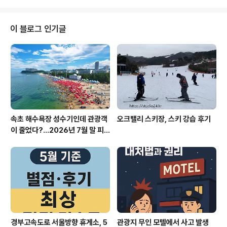
게 나오는지, 그리고 이 제도가 정당 민주주의에 미치는 영
향은 무엇인지 정리합니다.[주요 내용 요약]전당대회 금지
가처분은 정당 내 분쟁, 당헌·당규 위반, 절차상 하자 등 사
이 블로그 인기글
유로 법원이 전당대회 개최를 임시로 금지하는 임시처분최
근 주요 정당에서 당대표 선출, 비대위 전환, 당헌 개정 등
과 관련해 가처분 신청 빈발가처분 인용 시, 전당대회 효력
정지 및 당내 혼란 심화법원 개입의 한계와 정당 자율성 논
란, 정치적 파장민주주..
속초 해수욕장 성수기인데 관광객
오크밸리 스키장, 스키 강습 후기
이 줄었다?…2026년 7월 말 피
서 현장의 불편한 진실
경부고속도로 서울방향 휴게소, 5
관광지 무인 모텔에서 사고 발생