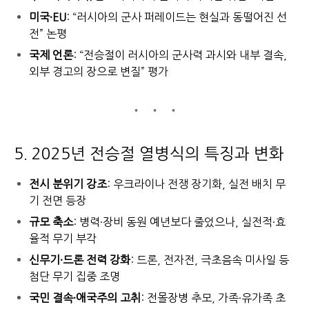
미국·EU
: “러시아의 군사 퍼레이드는 현실과 동떨어진 선
전” 논평
국제 언론
: “전승절이 러시아의 군사력 과시와 내부 결속,
외부 경고의 장으로 변질” 평가
5. 2025년 전승절 열병식의 특징과 변화
전시 분위기 강조
: 우크라이나 전쟁 장기화, 실전 배치 무
기 전면 등장
규모 축소
: 병력·장비 동원 예년보다 줄었으나, 실전적·효
율적 무기 부각
신무기·드론 전력 강화
: 드론, 전자전, 극초음속 미사일 등
첨단 무기 집중 조명
국민 결속·애국주의 고취
: 전몰장병 추모, 가족·유가족 초