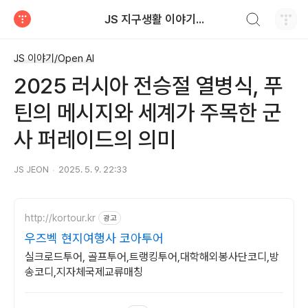
검색하기
JS 지구생활 이야기...
티스토리
JS 이야기/Open AI
2025 러시아 전승절 열병식, 푸
틴의 메시지와 세계가 주목한 군
사 퍼레이드의 의미
JS JEON
2025. 5. 9. 22:33
http://kortour.kr
광고
우즈벡 현지여행사 코아투어
실크로드투어, 골프투어,트랭킹투어,대학해외봉사단코디,방
송코디,지자체국제교류매칭