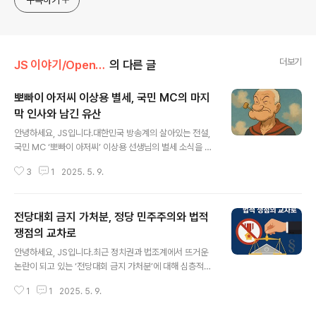
구독하기
더보기
JS 이야기/Open AI
의 다른 글
뽀빠이 아저씨 이상용 별세, 국민 MC의 마지
막 인사와 남긴 유산
글 내용
안녕하세요, JS입니다.대한민국 방송계의 살아있는 전설,
국민 MC ‘뽀빠이 아저씨’ 이상용 선생님의 별세 소식을 전
하게 되어 안타까운 마음입니다.2025년 5월 9일, 이상용
3
1
2025. 5. 9.
씨가 향년 81세로 세상을 떠났습니다.그의 갑작스러운 비
보에 연예계와 국민 모두가 깊은 슬픔에 잠겼고, 그가 남긴
방송 인생과 대중문화적 유산을 다시 한 번 되새기는 시간
전당대회 금지 가처분, 정당 민주주의와 법적
이 되고 있습니다.[주요 내용 요약]이상용, 2025년 5월 9
일 오후 12시 45분경 서울 서초구 자택 인근 병원을 다녀
쟁점의 교차로
글 내용
오던 중 쓰러져 별세사인은 심정지, 평소 지병은 없었던 것
안녕하세요, JS입니다.최근 정치권과 법조계에서 뜨거운
으로 알려짐향년 81세, 빈소는 서울성모병원에 마련 예정1
논란이 되고 있는 ‘전당대회 금지 가처분’에 대해 심층적으
971년 CBS 기독교방송 MC로 데뷔, 1973년 MBC ‘유쾌
로 분석합니다.정당 내 분란이나 당헌·당규 위반 논란이 불
한 청백전’으로 본격 방송 활동1975~1984년 KBS ‘모이
1
1
2025. 5. 9.
거질 때, 전당대회(당대표 선출 등 최고 의사결정기구) 자
자..
체를 법원이 임시로 멈춰 세우는 ‘가처분’ 결정이 왜, 어떻