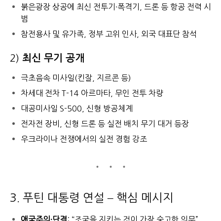
붉은광장 상공에 최신 전투기·폭격기, 드론 등 항공 전력 시
범
참전용사 및 유가족, 정부 고위 인사, 외국 대표단 참석
2)
최신 무기 공개
극초음속 미사일(킨잘, 지르콘 등)
차세대 전차 T-14 아르마타, 무인 전투 차량
대공미사일 S-500, 신형 방공체계
전자전 장비, 신형 드론 등 실전 배치 무기 대거 등장
우크라이나 전쟁에서의 실전 경험 강조
3. 푸틴 대통령 연설 – 핵심 메시지
애국주의·단결
: “조국을 지키는 것이 가장 숭고한 의무”