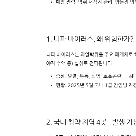
예방 전략
: 박쥐 서식지 관리, 양돈장 방
1. 니파 바이러스, 왜 위험한가?
니파 바이러스는
과일박쥐
를 주요 매개체로 
야자 수액 등) 섭취로 전파됩니다.
증상
: 발열, 두통, 뇌염, 호흡곤란 → 최
현황
: 2025년 5월 국내 1급 감염병 지
2. 국내 취약 지역 4곳 – 발생 