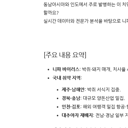
동남아시아와 인도에서 주로 발병하는 이 치
할까요?
실시간 데이터와 전문가 분석을 바탕으로 니
[주요 내용 요약]
니파 바이러스
: 박쥐·돼지 매개, 치사율
국내 취약 지역
:
제주·남해안
: 박쥐 서식지 집중.
경북·충남
: 대규모 양돈산업 밀집.
인천·김포
: 해외 여행객 밀집 항공·
대추야자 재배지
: 전남·경남 일부 