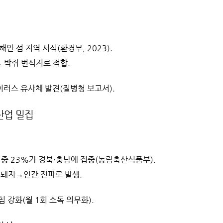
해안 섬 지역 서식(환경부, 2023).
 박쥐 번식지로 적합.
이러스 유사체 발견(질병청 보고서).
산업 밀집
리 중 23%가 경북·충남에 집중(농림축산식품부).
→돼지→인간 전파로 발생.
침 강화(월 1회 소독 의무화).