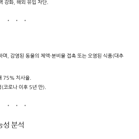
역 강화, 해외 유입 차단.
하며, 감염된 동물의 체액·분비물 접촉 또는 오염된 식품(대추
대 75% 치사율.
정(코로나 이후 5년 만).
가능성 분석