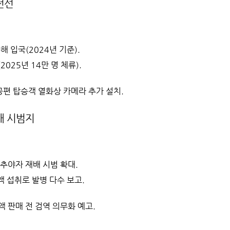
전선
 입국(2024년 기준).
025년 14만 명 체류).
항공편 탑승객 열화상 카메라 추가 설치.
배 시범지
추야자 재배 시범 확대.
 섭취로 발병 다수 보고.
수액 판매 전 검역 의무화 예고.