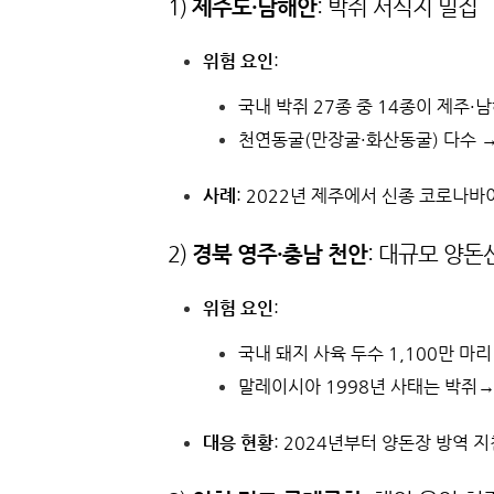
1)
제주도·남해안
: 박쥐 서식지 밀집
위험 요인
:
국내 박쥐 27종 중 14종이 제주·남
천연동굴(만장굴·화산동굴) 다수 →
사례
: 2022년 제주에서 신종 코로나바
2)
경북 영주·충남 천안
: 대규모 양돈
위험 요인
:
국내 돼지 사육 두수 1,100만 마
말레이시아 1998년 사태는 박쥐
대응 현황
: 2024년부터 양돈장 방역 지