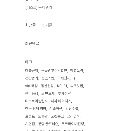
[테스트] 공지 관리
최근글
인기글
최근댓글
태그
대출규제
구글광고수익확인
학교폭력
건강관리
심스와핑
국제정세
ai
skt 해킹
정신건강
KF-21
속초맛집
한미동맹
ai 반도체
투자전략
티스토리챌린지
니파 바이러스
한국 경제 영향
기술혁신
방산수출
트럼프
오블완
포켓몬고
금리인하
AI면접
분당 골프레슨
우크라이나전쟁