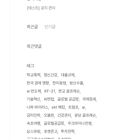
[테스트] 공지 관리
최근글
인기글
최근댓글
태그
학교폭력
정신건강
대출규제
한국 경제 영향
한미동맹
방산수출
ai 반도체
KF-21
판교 골프레슨
기술혁신
AI면접
글로벌 공급망
국제정세
니파 바이러스
skt 해킹
트럼프
ai
금리인하
오블완
건강관리
분당 골프레슨
속초여행
글로벌공급망
우크라이나전쟁
심스와핑
포켓몬고
투자전략