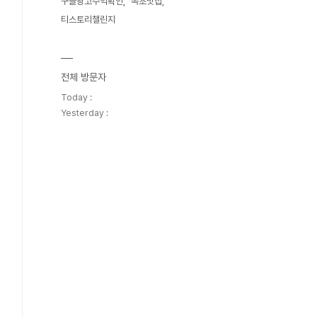
구글광고수익확인
속초맛집
티스토리챌린지
전체 방문자
Today :
Yesterday :