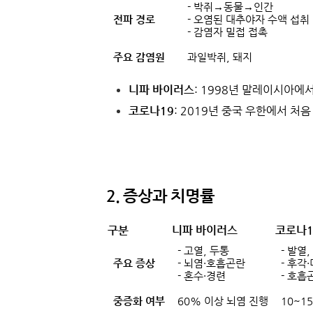
- 박쥐→동물→인간
전파 경로
- 오염된 대추야자 수액 섭취
- 감염자 밀접 접촉
주요 감염원
과일박쥐, 돼지
니파 바이러스
: 1998년 말레이시아에
코로나19
: 2019년 중국 우한에서 처음
2. 증상과 치명률
구분
니파 바이러스
코로나1
- 고열, 두통
- 발열
주요 증상
- 뇌염·호흡곤란
- 후각
- 혼수·경련
- 호흡
중증화 여부
60% 이상 뇌염 진행
10~1