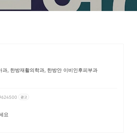
소아과, 한방재활의학과, 한방안 이비인후피부과
39624500
광고
환영 연락주세요