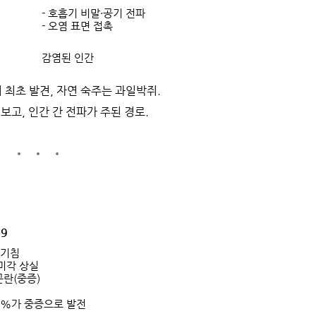
- 호흡기 비말·공기 전파
- 오염 표면 접촉
감염된 인간
서 최초 발견, 자연 숙주는 과일박쥐.
 보고, 인간 간 전파가 주된 경로.
9
, 기침
·미각 상실
곤란(중증)
5%가 중증으로 발전