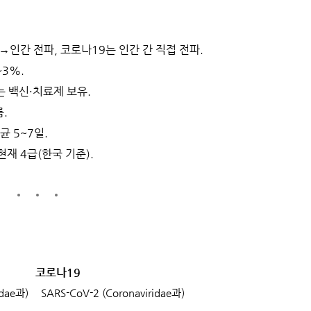
인간 전파, 코로나19는 인간 간 직접 전파.
~3%.
는 백신·치료제 보유.
름.
균 5~7일.
 현재 4급(한국 기준).
코로나19
idae과)
SARS-CoV-2 (Coronaviridae과)