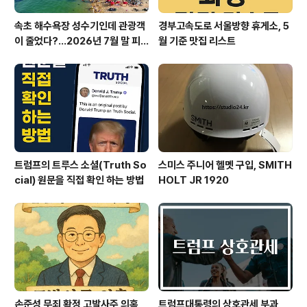
속초 해수욕장 성수기인데 관광객
경부고속도로 서울방향 휴게소, 5
이 줄었다?…2026년 7월 말 피
월 기준 맛집 리스트
서 현장의 불편한 진실
트럼프의 트루스 소셜(Truth So
스미스 주니어 헬멧 구입, SMITH
cial) 원문을 직접 확인 하는 방법
HOLT JR 1920
손준성 무죄 확정 고발사주 의혹,
트럼프대통령의 상호관세 부과