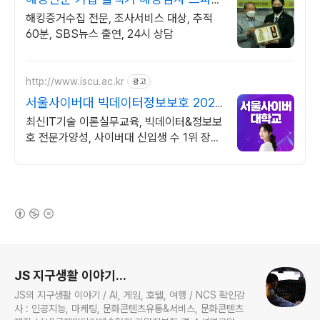
앱 탐지 전문
해킹증거수집 전문, 조사서비스 대상, 추적
60분, SBS뉴스 출연, 24시 상담
http://www.iscu.ac.kr
광고
서울사이버대 빅데이터정보보호 2026
가을학기 신편입생
최신IT기술 이론실무교육, 빅데이터&정보보
호 전문가양성, 사이버대 신입생 수 1위 장학
금 지급 1위, 학사 석사 박사 온라인복수학위
까지
(새창열림)
로그 정보
JS 지구생활 이야기...
JS의 지구생활 이야기 / AI, 게임, 호텔, 여행 / NCS 확인강
사 : 인공지능, 마케팅, 문화콘텐츠유통&서비스, 문화콘텐츠