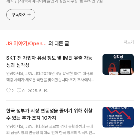
제작 / (사)국제미디어예술협회 강원지부장 겸 수석연구원
구독하기
더보기
JS 이야기/Open AI
의 다른 글
SKT 전 가입자 유심 정보 및 IMEI 유출 가능
성과 심각성
글 내용
안녕하세요, JS입니다.2025년 4월 발생한 SKT 대규모
해킹 사태가 새로운 국면을 맞이했습니다.초기 조사에서
밝혀진 유심 정보 유출에 더해, 단말기 고유식별번호(IMEI)
2
0
2025. 5. 19.
와 개인정보 유출 가능성까지 확인되며 피해 규모와 우려
가 급증하고 있습니다.실시간 조사 결과, 전문가 분석, 대응
방안까지 정리합니다.[주요 내용 요약]유출 규모: SKT 가
한국 정부가 시장 변동성을 줄이기 위해 취할
입자 2,300만 명 전원 + 알뜰폰 이용자 포함 총 2,695만
건유출 정보:유심 정보: IMSI(가입자 식별번호), 인증키IM
수 있는 추가 조치 10가지
글 내용
EI: 단말기 고유식별번호개인정보: 이름, 생년월일, 전화번
안녕하세요, JS입니다.최근 글로벌 경제 불확실성과 국내
호, 이메일(임시 저장 서버에서 유출 가능성)문제점: 복제
외 금융시장의 변동성 확대로 인해 한국 정부의 적극적인
폰·심스와핑 범죄, 금융 사기, 위치 추적 등 2차 피해 우려S
시장 안정화 조치가 요구되고 있습니다.이번 글에서는 주