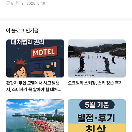
KT 대응: 유심 무상 교체, 유심보호서비스 무료 제공정..
5
3
2025. 5. 19.
식·채권·외환시장 등 전반적인 금융시장의 변동성을 완화
하기 위해 한국 정부가 취할 수 있는 추가 조치 10가지를
심층적으로 분석합니다.실시간 금융위원회 발표, 한국은행
보고서, 국제 증권사 전망 등을 바탕으로 정리합니다.[주요
내용 요약]유동성 지원 확대: 시장안정펀드 한도 상향, 정책
이 블로그 인기글
금융기관의 회사채 매입 확대규제 완화: 신용융자담보비율
유지의무 면제 연장, 자사주 매수 한도 확대파생상품 시장
활성화: 변동성 헤지 상품 다양화, 리스크 분산 구조 강화외
환안정 장치: 통화스와프 재개, 외환당국 적극적 시장 개입
공매도 제도 개선: 공매도 특별점..
관광지 무인 모텔에서 사고 발생
오크밸리 스키장, 스키 강습 후기
시, 소비자가 꼭 알아야 할 대처법
과 권리