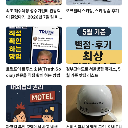
속초 해수욕장 성수기인데 관광객
오크밸리 스키장, 스키 강습 후기
이 줄었다?…2026년 7월 말 피
서 현장의 불편한 진실
트럼프의 트루스 소셜(Truth So
경부고속도로 서울방향 휴게소, 5
cial) 원문을 직접 확인 하는 방법
월 기준 맛집 리스트
관광지 무인 모텔에서 사고 발생
스미스 주니어 헬멧 구입, SMITH