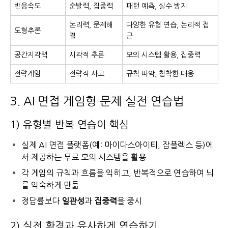
반응속도
순발력, 집중력
패턴 예측, 실수 방지
논리력, 문제해
다양한 유형 연습, 논리적 접
도형추론
결
근
공간지각력
시각적 추론
모의 시스템 활용, 집중력
전략게임
전략적 사고
규칙 파악, 침착한 대응
3. AI 면접 게임형 문제 실전 연습법
1) 유형별 반복 연습이 핵심
실제 AI 면접 플랫폼(예: 마이다스아이티, 잡플렉스 등)에
서 제공하는 무료 모의 시스템을 활용
각 게임의 규칙과 흐름을 익히고, 반복적으로 연습하여 뇌
를 익숙하게 만듦
정답률보다
일관성
과
집중력
을 중시
2) 실전 환경과 유사하게 연습하기