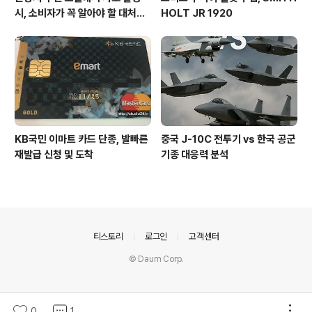
시, 소비자가 꼭 알아야 할 대처법
HOLT JR 1920
과 권리
KB국민 이마트 카드 단종, 발빠른
중국 J-10C 전투기 vs 한국 공군
재발급 신청 및 도착
기종 대응력 분석
의안내
티스토리
로그인
고객센터
© Daum Corp.
0
1