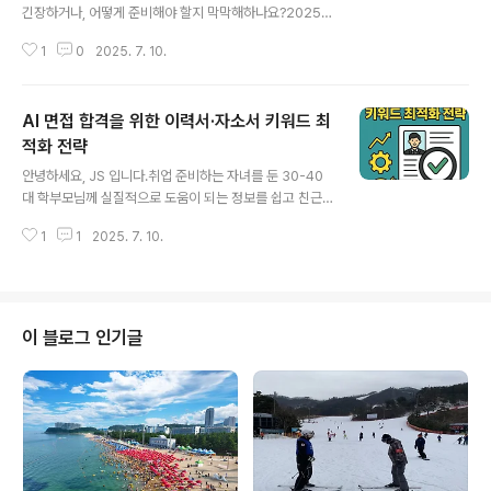
긴장하거나, 어떻게 준비해야 할지 막막해하나요?2025년
채용 시장에서 AI 면접은 필수가 되었지만, 정보는 넘치고
1
0
2025. 7. 10.
전략은 모호해 걱정이 많으실 겁니다.이 글에서는최신 AI
면접 실전 답변 전략합격자 실제 사례 분석부모로서 실질
적으로 도울 수 있는 방법까지, 한 번에 정리해드립니다.우
AI 면접 합격을 위한 이력서·자소서 키워드 최
리 아이의 합격 확률을 높이고, 불안감을 줄여주는 핵심 팁
을 꼭 확인하세요! 1. AI 면접이란? 최신 트렌드와 변화AI
적화 전략
글 내용
면접이란?AI 면접은 인공지능이 지원자의 표정, 목소리, 답
안녕하세요, JS 입니다.취업 준비하는 자녀를 둔 30-40
변 내용을 분석해 평가하는 비대면 면접 방식입니다.2025
대 학부모님께 실질적으로 도움이 되는 정보를 쉽고 친근
년 현재, 대기업은 물론 중견·공공기관까지 빠르게 확산 중
하게 전달하고자 포스팅을 시작합니다. 혹시 우리 아이가
입니다. 2025년 AI 면접 트렌드비대면·언제 어디서나 응
1
1
2025. 7. 10.
AI 면접에서 계속 고배를 마시고 있나요?요즘은 ‘스펙’보다
시 가능영상..
‘키워드’가 합격의 열쇠입니다.이 글에서는 2025년 최신
AI 면접 트렌드와 함께, 이력서·자소서 키워드 최적화 전략,
실전 팁, 그리고 부모님이 해줄 수 있는 지원법까지 한 번에
정리해드립니다. 저는 대기업에서 운영 총괄 업무를 수행
이 블로그 인기글
하며 이력서 1차 선발, 1차 면접관으로 취업시즌 이력서만
3천통, 1차 면접은 100명 이상을 보며, 최근 AI면접과 관
련하여 많은 글을 발행하고 있습니다. 읽고 나면,AI 필터링
통과율 상승자소서·이력서 완성도 업그레이드실전 면접 대
비력 강화3..