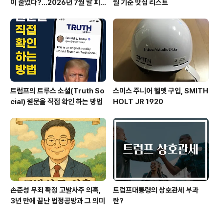
이 줄었다?…2026년 7월 말 피
월 기준 맛집 리스트
서 현장의 불편한 진실
트럼프의 트루스 소셜(Truth So
스미스 주니어 헬멧 구입, SMITH
cial) 원문을 직접 확인 하는 방법
HOLT JR 1920
손준성 무죄 확정 고발사주 의혹,
트럼프대통령의 상호관세 부과
3년 만에 끝난 법정공방과 그 의미
란?