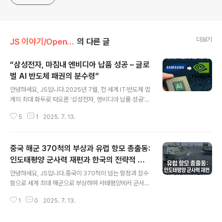
더보기
JS 이야기/Open AI
의 다른 글
“삼성전자, 마침내 엔비디아 납품 성공 – 글로
벌 AI 반도체 패권의 분수령”
글 내용
안녕하세요, JS입니다.2025년 7월, 전 세계 IT·반도체 업
계의 최대 화두로 떠오른 ‘삼성전자, 엔비디아 납품 성공’의
의미와 그 파장에 대해 심층적으로 정리합니다.이번 납품
5
1
2025. 7. 13.
은 단순한 대형 수주를 넘어, AI 반도체 생태계의 판도 변
화, 한·미·대만 3강 경쟁 구도, 그리고 삼성전자의 미래 전
략까지 직결되는 중대 이슈입니다.실시간 국내외 뉴스, 업
중국 해군 370척의 부상과 유럽 항모 총출동:
계 분석, 공식 자료를 바탕으로 파워블로그 스타일로 안내
합니다.[주요 내용 요약]삼성전자, 2025년 7월 엔비디아
인도태평양 군사력 재편과 한국의 전략적 선
글 내용
에 HBM4(차세대 고대역폭 메모리) 및 첨단 패키징 공급
택
안녕하세요, JS입니다.중국이 370척이 넘는 함정과 잠수
본격화TSMC·SK하이닉스와의 3파전에서 기술력·공급망
함으로 세계 최대 해군으로 부상하며 서태평양에서 군사적
안정성 인정받아 납품 성사엔비디아, AI 슈퍼컴퓨터·데이
존재감을 과시하는 가운데, 영국·프랑스·이탈리아 등 유럽
터센터용 GPU 생산에 삼성 HBM4 채택한국 반도체 산
1
0
2025. 7. 13.
3국이 항공모함을 인도태평양에 잇따라 파견하는 현상과
업, 글로벌 AI ..
그 전략적 의미, 그리고 한국에 미치는 영향에 대해 심층적