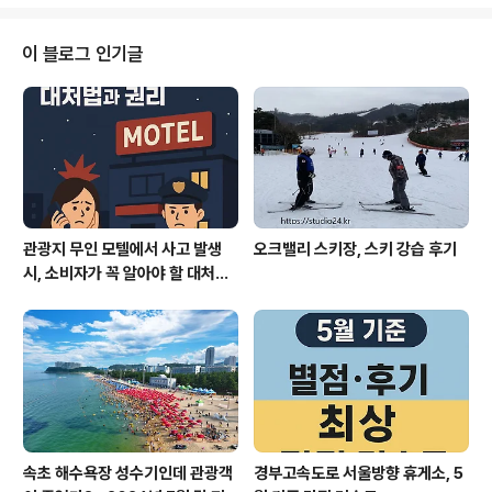
으로 분석합니다.실시간 국제 뉴스와 외신, 국방전략 자료
를 바탕으로, 동북아 안보 지형의 변화와 한국의 대응 방향
을 정리합니다. 1. 주요 내용 요약중국 인민해방군 해군, 3
이 블로그 인기글
70척 이상의 함정·잠수함으로 미국 해군을 앞질러 세계 최
대 해군 보유2025년 6월, 중국 항공모함 2척이 서태평양
에 동시에 전개, 해군력 과시미국은 중동 긴장에 집중하며
서태평양 항모 전력을 일시적으로 축소영국·프랑스·이탈리
아 등 유럽 나토 3국, 항공모..
관광지 무인 모텔에서 사고 발생
오크밸리 스키장, 스키 강습 후기
시, 소비자가 꼭 알아야 할 대처법
과 권리
속초 해수욕장 성수기인데 관광객
경부고속도로 서울방향 휴게소, 5