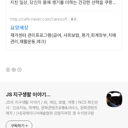
지친 일상, 당신의 몸에 생기를 더하는 건강한 선택을 쿠팡에
서.
http://cafe.naver.com/caresoft
광고
요양세상
재가센터 관리프로그램(급여, 사회보험, 평가,회계장부,치매
관리,재활운동,레크)
(새창열림)
로그 정보
JS 지구생활 이야기...
JS의 지구생활 이야기 / AI, 게임, 호텔, 여행 / NCS 확인강
사 : 인공지능, 마케팅, 문화콘텐츠유통&서비스, 문화콘텐츠
제작 / (사)국제미디어예술협회 강원지부장 겸 수석연구원
구독하기