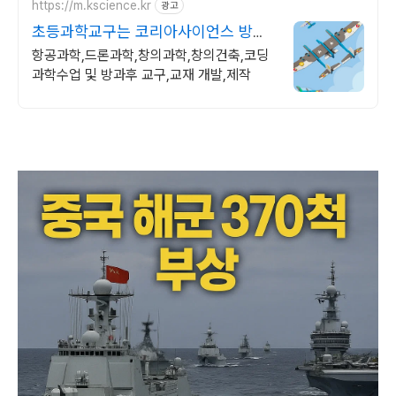
https://m.kscience.kr
광고
초등과학교구는 코리아사이언스 방과
후 수업,교구전문
항공과학,드론과학,창의과학,창의건축,코딩
과학수업 및 방과후 교구,교재 개발,제작