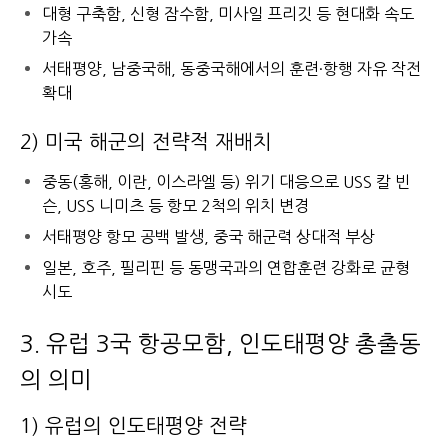
대형 구축함, 신형 잠수함, 미사일 프리깃 등 현대화 속도
가속
서태평양, 남중국해, 동중국해에서의 훈련·항행 자유 작전
확대
2) 미국 해군의 전략적 재배치
중동(홍해, 이란, 이스라엘 등) 위기 대응으로 USS 칼 빈
슨, USS 니미츠 등 항모 2척의 위치 변경
서태평양 항모 공백 발생, 중국 해군력 상대적 부상
일본, 호주, 필리핀 등 동맹국과의 연합훈련 강화로 균형
시도
3. 유럽 3국 항공모함, 인도태평양 총출동
의 의미
1) 유럽의 인도태평양 전략