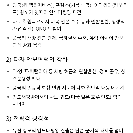
영국(퀸 엘리자베스), 프랑스(샤를 드골), 이탈리아(카보우
르) 항모가 잇따라 인도태평양 파견
나토 회원국으로서 미국·일본·호주 등과 연합훈련, 항행의
자유 작전(FONOP) 참여
중국의 해양 진출 견제, 국제질서 수호, 유럽-아시아 안보
연계 강화 목적
2) 다자 안보협력의 강화
미·영·프·이탈리아 등 서방 해군의 연합훈련, 정보 공유, 상
호운용성 확대
중국의 일방적 현상 변경 시도에 대한 집단적 대응 메시지
인도태평양에서의 나토-쿼드(미국·일본·호주·인도) 협력
시너지
3) 전략적 상징성
유럽 항모의 인도태평양 진출은 단순 군사력 과시를 넘어