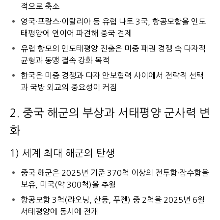
적으로 축소
영국·프랑스·이탈리아 등 유럽 나토 3국, 항공모함을 인도
태평양에 연이어 파견해 중국 견제
유럽 항모의 인도태평양 진출은 미중 패권 경쟁 속 다자적
균형과 동맹 결속 강화 목적
한국은 미중 경쟁과 다자 안보협력 사이에서 전략적 선택
과 국방 외교의 중요성이 커짐
2. 중국 해군의 부상과 서태평양 군사력 변
화
1) 세계 최대 해군의 탄생
중국 해군은 2025년 기준 370척 이상의 전투함·잠수함을
보유, 미국(약 300척)을 추월
항공모함 3척(랴오닝, 산둥, 푸젠) 중 2척을 2025년 6월
서태평양에 동시에 전개