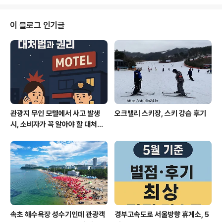
에서 어떻게 결합되고 있는지 정리합니다. 1. 주요 내용 요
약KF-21 보라매, 한국형 4.5세대 전투기, K-방산의 전략
외교 자산으로 부상2025년 6월 말, 폴란드·인도네시아 현
이 블로그 인기글
역 조종사 연이어 KF-21 조종간 직접 체험폴란드 공군참
모총장 이레네우시 노바크, 외국인 최초 복좌형 탑승인도
네시아 공군 대령 페렐 리고날드, 2만 피트 상공서 1시간
기동 비행 성공인니 유력지 “KF-21은 전략무기, 한국 외
교력의 상징”..
관광지 무인 모텔에서 사고 발생
오크밸리 스키장, 스키 강습 후기
시, 소비자가 꼭 알아야 할 대처법
과 권리
속초 해수욕장 성수기인데 관광객
경부고속도로 서울방향 휴게소, 5