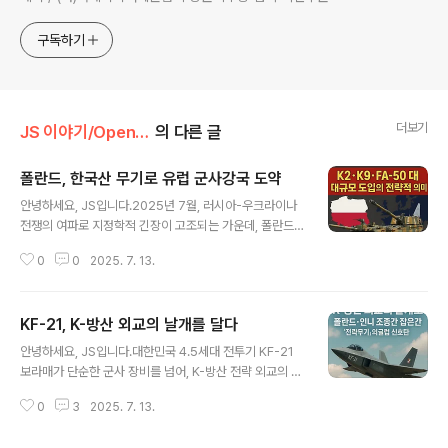
구독하기
더보기
JS 이야기/Open AI
의 다른 글
폴란드, 한국산 무기로 유럽 군사강국 도약
글 내용
안녕하세요, JS입니다.2025년 7월, 러시아-우크라이나
전쟁의 여파로 지정학적 긴장이 고조되는 가운데, 폴란드
가 한국산 K2 전차 180대 추가 도입을 확정하며 군사력
0
0
2025. 7. 13.
증강에 박차를 가하고 있습니다.이번 글에서는 폴란드의 K
2·K9·FA-50 등 한국산 무기 대규모 도입의 배경과 의미,
그리고 유럽 안보 지형 변화까지 심층적으로 정리합니다.
KF-21, K-방산 외교의 날개를 달다
[주요 내용 요약]폴란드, 2022년 1차에 이어 2025년 K2
글 내용
전차 180대 추가 도입 2차 계약 체결2034년까지 K2 계
안녕하세요, JS입니다.대한민국 4.5세대 전투기 KF-21
열 전차 약 1000대 확보 목표, K9 자주포·FA-50 경공격
보라매가 단순한 군사 장비를 넘어, K-방산 전략 외교의 상
기 등 한국산 무기 대거 도입러시아의 우크라이나 침공 이
징으로 부상한 배경과 그 의미를 심층적으로 분석합니다.
후 국방비를 GDP 대비 4.7%까지 확대, 유럽 내 최대 군
0
3
2025. 7. 13.
최근 폴란드와 인도네시아 현역 조종사들이 연이어 KF-21
비 증강 국가로 부상미국 무기 공급 한계 속 한국이 유럽
조종간을 잡으며, 한국의 국방 기술과 외교력이 세계 무대
동..