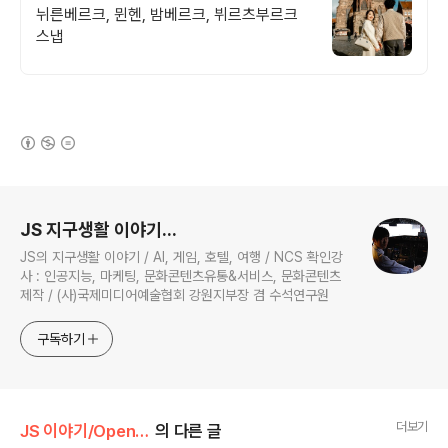
뉘른베르크, 뮌헨, 밤베르크, 뷔르츠부르크
스냅
(새창열림)
로그 정보
JS 지구생활 이야기...
JS의 지구생활 이야기 / AI, 게임, 호텔, 여행 / NCS 확인강
사 : 인공지능, 마케팅, 문화콘텐츠유통&서비스, 문화콘텐츠
제작 / (사)국제미디어예술협회 강원지부장 겸 수석연구원
구독하기
더보기
JS 이야기/Open AI
의 다른 글