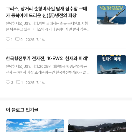
그리스, 장거리 순항미사일 탑재 잠수함 구매
가 동북아에 드리운 신(新)냉전의 파장
글 내용
안녕하세요, JS입니다.이번 글에서는 최근 국제안보 지형
을 뒤흔들고 있는 그리스의 장거리 순항미사일 발사 잠수
함 도입 소식과, 이 결정이 세계 해상 전략 질서, 나아가 동
1
0
2025. 7. 16.
북아 지정학에 불러올 변화와 의미를 심층적으로 분석합니
다.실시간 유럽·동북아 뉴스, 군사 전문 리포트, 글로벌 안
보 전문가 해설을 바탕으로 정리하였습니다.1. [주요 내용
한국형전투기 전자전, 'K-EW의 현재와 미래'
요약]2025년, 그리스 정부는 장거리 순항미사일 탑재가
글 내용
가능한 신형 잠수함 구매 계획을 공식화지중해 안보 강화,
안녕하세요, JS입니다.2025년 대한민국 방위산업·항공
터키와의 군사적 균형, EU·나토 내 영향력 확대가 목적보
전자 분야에서 가장 뜨거운 화두인 한국형전투기(KF-21)
유 잠수함 전력 현대화와 더불어, 고성능 순항미사일(최대
전자전 시스템의 현황과 미래 발전 방향을 깊이 있게 분석
사거리 1,500km 이상)과 양산형 플랫폼 확보동북아 역시
3
1
2025. 7. 16.
합니다.세계적 군사 충돌과 미래 무기 경쟁이 심화하는 시
유사 구매·무장 경쟁 가속 가능성 및 해상 충돌 위험 증대순
대, ‘전자전(Electronic Warfare, EW)’은 6세대 항공 주
항미사일 감시 및 대응..
도권의 핵심이자 한국 공군의 전략적 ‘방패’입니다.여러 공
식 자료와 국내외 최신 뉴스, 방산업계의 분석을 바탕으로,
한국형 전자전 체계의 현재 위치와 앞으로의 발전 로드맵
이 블로그 인기글
을 정리합니다. 1. 주요 내용 요약KF-21 보라매의 전자전
시스템은 국내 자립형 AESA 레이더, 디지털 RF메모리(D
RFM), 적외선 탐지·추적, 통합 전자방호장비 등으로 이뤄
져, 4.5세대 후반~5세대 초입의 항전 능력 보유한화, LI..