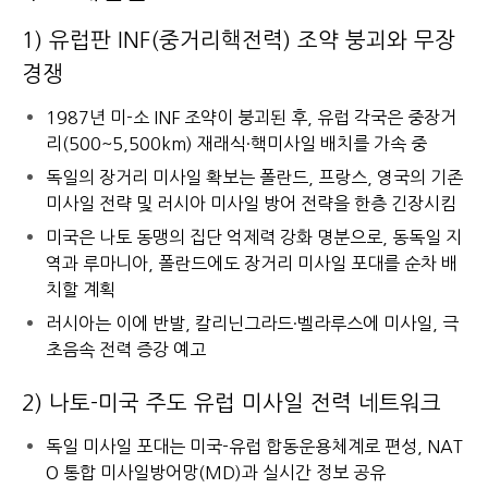
1) 유럽판 INF(중거리핵전력) 조약 붕괴와 무장
경쟁
1987년 미-소 INF 조약이 붕괴된 후, 유럽 각국은 중장거
리(500~5,500km) 재래식·핵미사일 배치를 가속 중
독일의 장거리 미사일 확보는 폴란드, 프랑스, 영국의 기존
미사일 전략 및 러시아 미사일 방어 전략을 한층 긴장시킴
미국은 나토 동맹의 집단 억제력 강화 명분으로, 동독일 지
역과 루마니아, 폴란드에도 장거리 미사일 포대를 순차 배
치할 계획
러시아는 이에 반발, 칼리닌그라드·벨라루스에 미사일, 극
초음속 전력 증강 예고
2) 나토-미국 주도 유럽 미사일 전력 네트워크
독일 미사일 포대는 미국-유럽 합동운용체계로 편성, NAT
O 통합 미사일방어망(MD)과 실시간 정보 공유