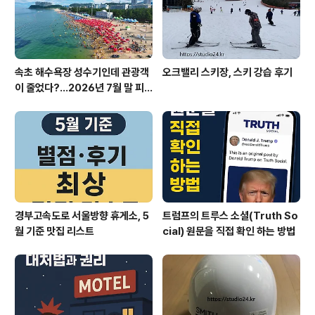
속초 해수욕장 성수기인데 관광객
오크밸리 스키장, 스키 강습 후기
이 줄었다?…2026년 7월 말 피
서 현장의 불편한 진실
경부고속도로 서울방향 휴게소, 5
트럼프의 트루스 소셜(Truth So
월 기준 맛집 리스트
cial) 원문을 직접 확인 하는 방법