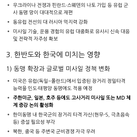
우크라이나 전쟁과 핀란드·스웨덴의 나토 가입 등 유럽 군
사 동맹 망이 대대적으로 재편
동유럽 전선의 대 러시아 억지력 강화
미사일 기술, 운용 경험의 유럽 대중화로 유사시 신속 대응
및 전략적 자주성 확보
3. 한반도와 한국에 미치는 영향
1) 동맹 확장과 글로벌 미사일 정책 변화
미국은 유럽(독일~폴란드)에서 입증된 장거리 정밀타격
능력을 인도·태평양 동맹에도 적용 예정
주한미군, 일본, 호주 등에도 고사거리 미사일 또는 MD 체
계 증강 논의 활성화
한미동맹 내 한국군의 장거리 타격 자산(현무-5, 극초음속
등) 증설 필요성 부각
북한, 중국 등 주변국 군비경쟁 자극 우려