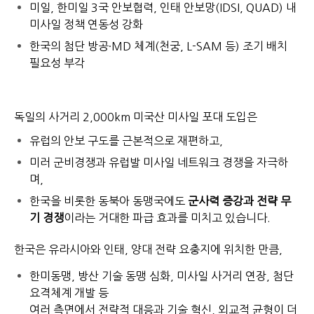
미일, 한미일 3국 안보협력, 인태 안보망(IDSI, QUAD) 내
미사일 정책 연동성 강화
한국의 첨단 방공·MD 체계(천궁, L-SAM 등) 조기 배치
필요성 부각
독일의 사거리 2,000km 미국산 미사일 포대 도입은
유럽의 안보 구도를 근본적으로 재편하고,
미러 군비경쟁과 유럽발 미사일 네트워크 경쟁을 자극하
며,
한국을 비롯한 동북아 동맹국에도
군사력 증강과 전략 무
기 경쟁
이라는 거대한 파급 효과를 미치고 있습니다.
한국은 유라시아와 인태, 양대 전략 요충지에 위치한 만큼,
한미동맹, 방산 기술 동맹 심화, 미사일 사거리 연장, 첨단
요격체계 개발 등
여러 측면에서 전략적 대응과 기술 혁신, 외교적 균형이 더