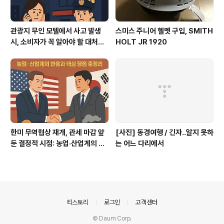
관광지 무인 모텔에서 사고 발생
스미스 주니어 헬멧 구입, SMITH
시, 소비자가 꼭 알아야 할 대처법
HOLT JR 1920
과 권리
한미 무역협상 재개, 관세 마감 앞
[사진] 동경여행 / 긴자..알지 못하
둔 결정적 시점: 농업·산업계의 반
는 어느 다리에서
응과 핵심 쟁점 총정리
의안내
티스토리
로그인
고객센터
© Daum Corp.