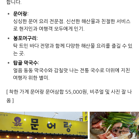
합니다.
문어랑
:
싱싱한 문어 요리 전문점. 신선한 해산물과 친절한 서비스
로 현지인과 여행객 모두에게 인기.
봉포머구리
:
탁 트인 바다 전망과 함께 다양한 해산물 요리를 즐길 수 있
는 곳.
탑골 막국수
:
얼음 동동 막국수와 감칠맛 나는 전통 국수로 더위에 지친
여행자 위한 별미.
[ 착한 가계 문어랑 문어삼합 55,000원, 비주얼 및 사진 잘 나
옴 ]