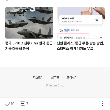
중국 J-10C 전투기 vs 한국 공군
신한 플러스, 등급 쿠폰 받는 방법,
기종 대응력 분석
스타벅스 아메리카노 무료
의안내
티스토리
로그인
고객센터
© Daum Corp.
10
7