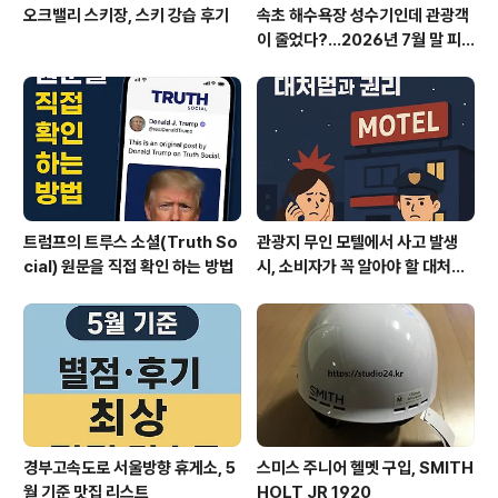
오크밸리 스키장, 스키 강습 후기
속초 해수욕장 성수기인데 관광객
이 줄었다?…2026년 7월 말 피
서 현장의 불편한 진실
트럼프의 트루스 소셜(Truth So
관광지 무인 모텔에서 사고 발생
cial) 원문을 직접 확인 하는 방법
시, 소비자가 꼭 알아야 할 대처법
과 권리
경부고속도로 서울방향 휴게소, 5
스미스 주니어 헬멧 구입, SMITH
월 기준 맛집 리스트
HOLT JR 1920