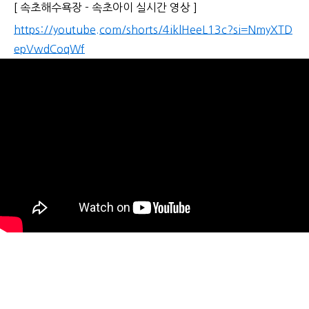
[ 속초해수욕장 - 속초아이 실시간 영상 ]
https://youtube.com/shorts/4iklHeeL13c?si=NmyXTD
epVwdCoqWf