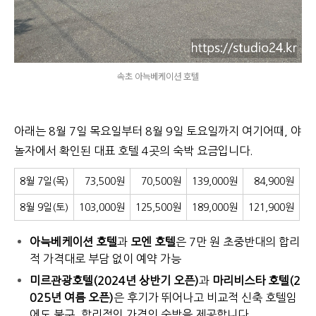
속초 아늑베케이션 호텔
아래는 8월 7일 목요일부터 8월 9일 토요일까지 여기어때, 야
놀자에서 확인된 대표 호텔 4곳의 숙박 요금입니다.
8월 7일(목)
73,500원
70,500원
139,000원
84,900원
8월 9일(토)
103,000원
125,500원
189,000원
121,900원
아늑베케이션 호텔
과
모엔 호텔
은 7만 원 초중반대의 합리
적 가격대로 부담 없이 예약 가능
미르관광호텔(2024년 상반기 오픈)
과
마리비스타 호텔(2
025년 여름 오픈)
은 후기가 뛰어나고 비교적 신축 호텔임
에도 불구, 합리적인 가격의 숙박을 제공합니다.