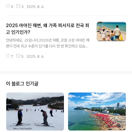
포함 동해까지 대량 확산되고 있습니다.과거 제주와 남해
0
3
2025. 8. 6.
에서만 보고되던 소형 해파리가 올해는 동해안 전역에서
관찰되는 이례적 현상에 대해 실시간 뉴스, 국립수산과학
원, 강원도 및 현장 전문가 자료를 바탕으로 위험성과 확산
2025 아야진 해변, 왜 가족 피서지로 전국 최
원인, 그리고 피서객이 꼭 알아야 할 대응법을 정리합니다.
[주요 내용 요약]아열대성 해파리(푸른우산관해파리)가 2
고 인기인가?
글 내용
025년 7월부터 동해안 전역에 대량 확산, 속초 해변 등 강
안녕하세요, JS입니다.2025년 여름, 강원 고성 아야진 해
원도 일대까지 출현.기후변화(수온 상승)와 대마난류 강화
변이 전국 최고 수준의 인기를 다시 한 번 확인하고 있습니
가 확산의 주원인.독성은 약하나, 피부 접촉 시 알레르기·접
다.특히 미취학 아동과 초등 저학년 자녀를 둔 가족 단위 방
촉성 피부염 등 건강 피해 주의 필요.해파리 방지망, 긴급
7
5
2025. 8. 6.
문객들이 열광하며, 각종 편의 시설과 주변 먹거리, 특유의
수거, 예보제 등 현장 대책 강..
환경, 요금체계 등 모든 요소가 실시간 트렌드를 주도하고
있습니다.올해의 달라진 시설·서비스, 장단점, 주차 및 현장
물가를 정리합니다. 1. 올해도 아야진 해변이 인기 최고인
진짜 이유1) 아이들에게 최적화된 환경수심이 얕고 바다 물
이 블로그 인기글
이 맑다: 해변 앞쪽 30m까지 수심 1.5~2m, 백사장과 바
위가 어우러져 가족 모두에게 안전함.고운 모래, 바위 포인
트: 다양한 바위·백사장 풍경으로 해수욕·낚시·스노클링 체
험까지 가능.수온·수질: 강원 해양심층수라 더욱 깨끗하고
시원함..