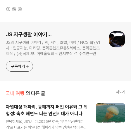
(새창열림)
로그 정보
JS 지구생활 이야기...
JS의 지구생활 이야기 / AI, 게임, 호텔, 여행 / NCS 확인강
사 : 인공지능, 마케팅, 문화콘텐츠유통&서비스, 문화콘텐츠
제작 / (사)국제미디어예술협회 강원지부장 겸 수석연구원
구독하기
더보기
국내 여행
의 다른 글
아열대성 해파리, 동해까지 퍼진 이유와 그 위
험성: 속초 해변도 더는 안전지대가 아니다
글 내용
안녕하세요, JS입니다.2025년 여름, ‘푸른우산관해파
리’로 대표되는 아열대성 해파리가 남부 연안을 넘어 속초