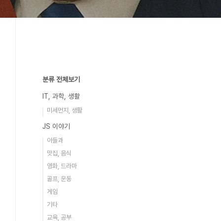
분류 전체보기
IT, 과학, 생활
미세먼지, 생활
JS 이야기
아들과
맛집, 음식
영화, 드라마
골프, 운동
게임
기타
교육, 공부