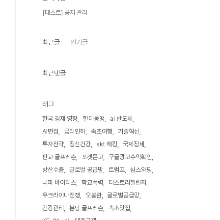
[테스트] 공지 관리
최근글
인기글
최근댓글
태그
한국 경제 영향
한미동맹
ai 반도체
AI면접
금리인하
속초여행
기술혁신
투자전략
정신건강
skt 해킹
국제정세
판교 골프레슨
포켓몬고
구글광고수익확인
방산수출
글로벌 공급망
트럼프
심스와핑
니파 바이러스
학교폭력
티스토리챌린지
우크라이나전쟁
오블완
글로벌공급망
건강관리
분당 골프레슨
속초맛집