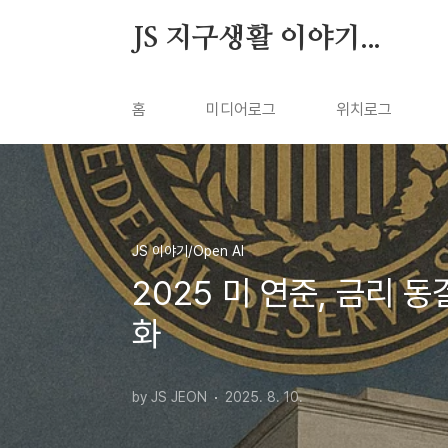
본문 바로가기
JS 지구생활 이야기...
홈
미디어로그
위치로그
JS 이야기/Open AI
2025 미 연준, 금리 
화
by JS JEON
2025. 8. 10.