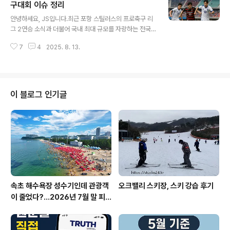
사태2025년 8월, 정부의 복귀 방안 수용과 전공의 복귀
구대회 이슈 정리
글 내용
시작, 1년 6개월 만에 의정 갈등 마무리 수순주요 갈등 요
안녕하세요, JS입니다.최근 포항 스틸러스의 프로축구 리
인: 정책 일방주의, 신뢰 부족, 지방·필수의료 불균형, 수련
그 2연승 소식과 더불어 국내 최대 규모를 자랑하는 전국
환경 개선 요구복귀 이후 과제: 신뢰 회복, 수련 구조 개편,
유소년 축구대회인 ‘2025 화랑대기 전국 유소년 축구대
필수과 강화, 지역의료 균형, 인력 수급 안정이번 복귀는 갈
7
4
2025. 8. 13.
회’ 현황 및 의미를 하나로 묶어 체육과 스포츠 현장의 최근
등 ..
이슈를 심층적으로 정리해보겠습니다.실시간 경기 결과,
대회 규모, 지역 경제 파급 효과 등 한국 축구 현장의 최신
뉴스들을 바탕으로 안내합니다.1. 주요 내용 요약프로축구
K리그1 포항 스틸러스가 광주FC에 1-0 승리하며 두 달 만
이 블로그 인기글
에 리그 2연승 달성, 현재 리그 4위에 올라서며 상승세.전
국 최대 규모 유소년 축구대회인 2025 화랑대기 전국 유
소년 축구대회가 경주 전역에서 765개 팀, 1만4,000여
명 선수단 참가로 역대 최대 규모로 개최.대회는 1차(U-11·
U-12)와..
속초 해수욕장 성수기인데 관광객
오크밸리 스키장, 스키 강습 후기
이 줄었다?…2026년 7월 말 피
서 현장의 불편한 진실