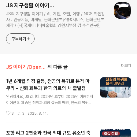
JS 지구생활 이야기...
JS의 지구생활 이야기 / AI, 게임, 호텔, 여행 / NCS 확인강
사 : 인공지능, 마케팅, 문화콘텐츠유통&서비스, 문화콘텐츠
제작 / (사)국제미디어예술협회 강원지부장 겸 수석연구원
구독하기
더보기
JS 이야기/Open AI
의 다른 글
1년 6개월 의정 갈등, 전공의 복귀로 본격 마
무리 – 신뢰 회복과 한국 의료의 새 출발점
글 내용
안녕하세요, JS입니다.2024년 초부터 2025년 여름까지
이어진 의대 증원 정책과 의정 갈등의 배경, 전공의 복귀의
의미, 남은 과제를 꼼꼼히 짚습니다.실시간 뉴스, 고용노동
3
3
2025. 8. 14.
부·한국산업인력공단 자료와 주요 의료계·정부 공식 입장
을 바탕으로, 한국 의료계가 맞닥뜨린 대전환의 현장을 분
석합니다.[주요 내용 요약]2024년 2월, 정부의 의대 정원
포항 리그 2연승과 전국 최대 규모 유소년 축
증원 정책 발표 이후 의료계 집단 반발과 전공의 집단 사직