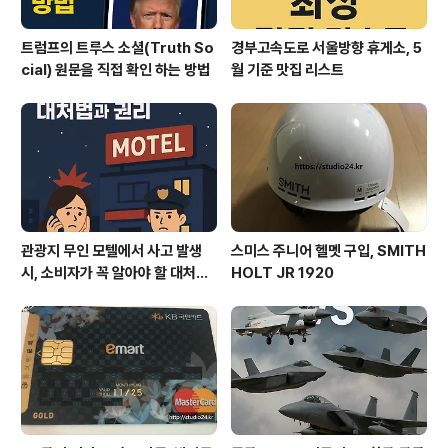
트럼프의 트루스 소셜(Truth So
경부고속도로 서울방향 휴게소, 5
cial) 원문을 직접 확인 하는 방법
월 기준 맛집 리스트
관광지 무인 모텔에서 사고 발생
스미스 주니어 헬멧 구입, SMITH
시, 소비자가 꼭 알아야 할 대처법
HOLT JR 1920
과 권리