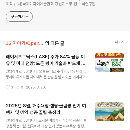
제작 / (사)국제미디어예술협회 강원지부장 겸 수석연구원
구독하기
더보기
JS 이야기/Open AI
의 다른 글
레이저포토닉스(LASE) 주가 84% 급등 이
유 및 미래 전망: 드론 방어 기술과 반도체 시
글 내용
장의 성장 동력
안녕하세요, JS입니다. 오늘은 최근 주가가 84% 이상 급
등하며 투자자들 사이에서 큰 관심을 받고 있는 레이저포
토닉스(Laser Photonics, NASDAQ: LASE)에 대해
0
0
2025. 8. 20.
상세히 분석해 보겠습니다. 본 글은 최신 뉴스와 분석 자료
를 바탕으로 레이저포토닉스 주가 급등 배경, 핵심 사업부
문, 그리고 향후 전망까지 종합적으로 다뤄 보겠습니다.주
2025년 8월, 해수욕장·캠핑·글램핑 인기 여
요 내용 요약2025년 2분기 레이저포토닉스 매출이 전년
동기 대비 317% 증가하며 260만 달러 기록신제품 '레이
행지 및 예약 성공 꿀팁 총정리
글 내용
저 실드 안티드론 시스템(LSAD)' 공개로 방위산업 시장에
안녕하세요, JS입니다.뜨거운 여름휴가와 방학 시즌이 절
서 반응 호조반도체 웨이퍼 마킹 기술 분야에서도 연구개
정을 맞는 8월, 전국에서 가장 인기 있는 해수욕장, 캠핑,
발 확대, 반도체 시장 진출 기대감 상승급격한 매출 성장과