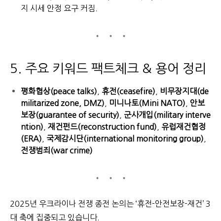
지 시세 안정 요구 커짐.
5. 주요 키워드 팩트체크 & 용어 정리
평화협상(peace talks)
,
휴전(ceasefire)
,
비무장지대(de
militarized zone, DMZ)
,
미니나토(Mini NATO)
,
안보
보장(guarantee of security)
,
군사개입(military interve
ntion)
,
재건펀드(reconstruction fund)
,
유럽재건협정
(ERA)
,
국제감시단(international monitoring group)
,
전쟁범죄(war crime)
2025년 우크라이나 전쟁 종전 논의는 ‘휴전-안전보장-재건’ 3
대 축에 집중되고 있습니다.