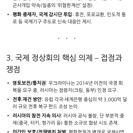
군사개입 약속(일종의 ‘위협한계선’ 설정).
평화 중재자, 국제 감시단 투입
: 휴전, 포로교환, 인도적 통
로 등 국제기구 주도로 신속 대응안 제시.
3. 국제 정상회의 핵심 의제 – 접점과
쟁점
영토보전/통치권
: 우크라이나는 2014년 이전의 국경 회
복을 요구 중, 러시아는 점령지(크림, 동부) 인정 요구.
전후 재건 방안
: 유럽 각국·세계은행 중심의 약 3,000억 달
러 규모 전후 복구 펀드 조성 논의.
러시아의 참전 지속 의사
: 러시아 공식 불참, 단 부분적 중
재(중국, 터키, 헝가리 등) 통한 소규모 협상 시도 존재.
민간인 보호/전쟁범죄 처벌
: 평화협정과 별개로 국제사법