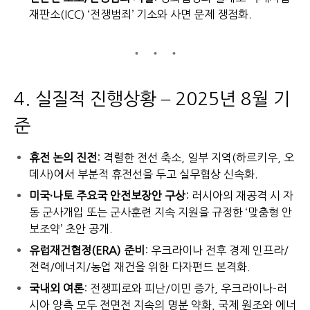
재판소(ICC) ‘전쟁범죄’ 기소와 사면 문제 쟁점화.
4. 실질적 진행상황 – 2025년 8월 기
준
휴전 논의 진전
: 격렬한 전선 축소, 일부 지역(하르키우, 오
데사)에서 부분적 휴전선을 두고 실무협상 신속화.
미국·나토 주요국 안전보장안 구상
: 러시아의 재공격 시 자
동 군사개입 또는 군사훈련 지속 지원을 규정한 ‘맞춤형 안
보조약’ 초안 공개.
유럽재건협정(ERA) 준비
: 우크라이나 전후 경제 인프라/
전력/에너지/농업 재건을 위한 다자펀드 본격화.
국내외 여론
: 전쟁피로와 피난/이민 증가, 우크라이나-러
시아 양측 모두 전면전 지속의 명분 약화, 국제 원조와 에너