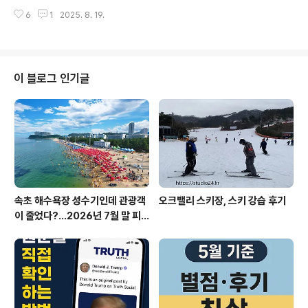
글램핑 명소와 예약 성공을 위한 핵심 팁, 그리고 감성 여행
신기술 투자 확대에 따른 주가 급등(약 84% 이상)장기적
6
1
2025. 8. 19.
지 순위까지 알차게 정리합니다.2025년 한국관광공사·각
으로 AI 인프..
지자체의 빅데이터 분석, 실시간 예약 현황, 여행 플랫폼 트
렌드를 기반으로 파워블로그 스타일로 깊이 있게 안내합니
다.올여름 최고의 힐링과 새로운 추억을 꿈꾸는 분들을 위
해 완벽하게 준비했습니다.1. 전국 해수욕장 인기 순위 &
이 블로그 인기글
특징빅데이터가 뽑은 2025년 8월 인기 해수욕장부산 해
운대: 6/21~9/14 (최장 개장, 야간 운영, 최고의 인프라)
부산 송정·광안리, 인천 을왕리·하나개·왕산: 수도권 근교
인기, 8월 31일 또는 9월 초까지 운영강릉 경포·속초·안목:
강원도 ..
속초 해수욕장 성수기인데 관광객
오크밸리 스키장, 스키 강습 후기
이 줄었다?…2026년 7월 말 피
서 현장의 불편한 진실