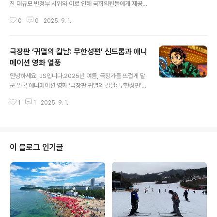
진 대규모 반정부 시위와 이로 인해 국회의원들에게 제공
되던 여러 특혜가 축소되기로 결정된 배경과 그 파장에 대
0
0
2025. 9. 1.
해 정리해드리겠습니다.특히, 매월 430만 원에 달하는 국
회의원 주택 수당 지급 사실이 폭로된 이후 전개된 시위의
현황과, 정치권이 합의한 특혜 축소 조치의 의미를 심층 분
극장판 ‘귀멸의 칼날: 무한성편’ 신드롬과 애니
석해보겠습니다.최신 현지 뉴스와 국제 보도 등을 반영해
꼼꼼하게 분석합니다.주요 내용 요약인도네시아 국회의원
메이션 영화 열풍
글 내용
들이 받는 월 430만 원 주택 수당이 공개되며 전국적으로
안녕하세요, JS입니다.2025년 여름, 극장가를 뜨겁게 달
대규모 반정부 시위 발생시위 도중 최소 4명 사망, 시위대
군 일본 애니메이션 영화 ‘극장판 귀멸의 칼날: 무한성편’이
의 의회 건물 방화 등 과격 양상으로 치달음정부는 집회에
개봉 초반부터 전무후무한 흥행 기록을 세우며 신드롬급
대한 엄정 대응 방침과 함께 국회의원 특혜 축소를 위한 정
1
1
2025. 9. 1.
열풍을 일으키고 있습니다.원작 만화의 심오한 서사와 뛰
치권 합의 이끌어냄주요 정당 지도자들, ..
어난 작화, 긴장감 넘치는 액션, 그리고 탄지로와 무잔의 대
결이라는 최종 보스전이 관객들의 폭발적 반응을 만든 원
동력입니다.이 글에서는 본 작품의 흥행 성과와 문화적 의
미, 애니메이션 영화 시장의 변화까지 다각도로 분석해보
이 블로그 인기글
겠습니다.주요 내용 요약‘무한성편’ 개봉 이틀 만에 100만
관객 돌파, 2025년 국내 개봉작 중 최단 기록 경신개봉 8
일 만에 100억 엔(약 937억 원) 흥행 수익 돌파, 일본 박
스오피스 신기록 갱신국내에서는 3일 만에 164만 명, 2주
차에 누적 315만..