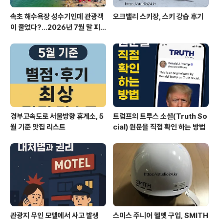
속초 해수욕장 성수기인데 관광객
오크밸리 스키장, 스키 강습 후기
이 줄었다?…2026년 7월 말 피
서 현장의 불편한 진실
경부고속도로 서울방향 휴게소, 5
트럼프의 트루스 소셜(Truth So
월 기준 맛집 리스트
cial) 원문을 직접 확인 하는 방법
관광지 무인 모텔에서 사고 발생
스미스 주니어 헬멧 구입, SMITH