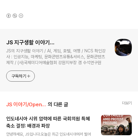
(새창열림)
로그 정보
JS 지구생활 이야기...
JS의 지구생활 이야기 / AI, 게임, 호텔, 여행 / NCS 확인강
사 : 인공지능, 마케팅, 문화콘텐츠유통&서비스, 문화콘텐츠
제작 / (사)국제미디어예술협회 강원지부장 겸 수석연구원
구독하기
더보기
JS 이야기/Open AI
의 다른 글
인도네시아 시위 압력에 따른 국회의원 특혜
축소 결정: 배경과 파장
글 내용
안녕하세요, JS입니다.오늘은 최근 인도네시아에서 벌어