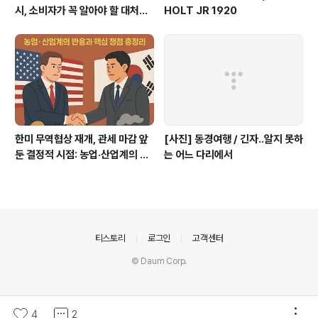
시, 소비자가 꼭 알아야 할 대처법
HOLT JR 1920
과 권리
한미 무역협상 재개, 관세 마감 앞
[사진] 동경여행 / 긴자..알지 못하
둔 결정적 시점: 농업·산업계의 반
는 어느 다리에서
응과 핵심 쟁점 총정리
의안내
티스토리
로그인
고객센터
© Daum Corp.
4
2