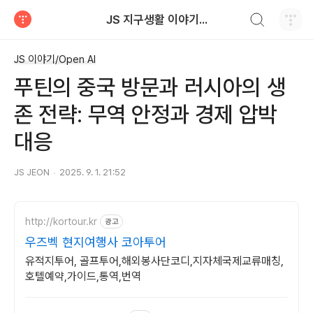
검색하기
JS 지구생활 이야기...
티스토리
JS 이야기/Open AI
푸틴의 중국 방문과 러시아의 생
존 전략: 무역 안정과 경제 압박
대응
JS JEON
2025. 9. 1. 21:52
http://kortour.kr
광고
우즈벡 현지여행사 코아투어
유적지투어, 골프투어,해외봉사단코디,지자체국제교류매칭,
호텔예약,가이드,통역,번역