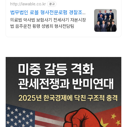
http://lawable.co.kr
광고
법무법인 로블 형사전문로펌 경찰조사
부터 전담팀운영
의료법 약사법 보험사기 전세사기 자본시장
법 음주운전 횡령 성범죄 형사전담팀