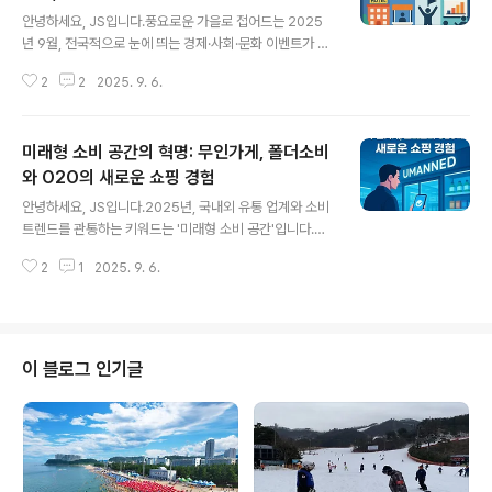
글 내용
안녕하세요, JS입니다.풍요로운 가을로 접어드는 2025
년 9월, 전국적으로 눈에 띄는 경제·사회·문화 이벤트가 봇
물 터지듯 열립니다.그 중심에는 경주에서 펼쳐지는 APE
2
2
2025. 9. 6.
C 기념 숙박 페스타부터 서울과 전국 각지의 대형 전시회·
박람회, 고객과 시민이 직접 참여하는 다양한 챌린지 이벤
트, 그리고 새로 등장한 소비쿠폰 이벤트까지, 볼거리·혜택·
미래형 소비 공간의 혁명: 무인가게, 폴더소비
참여형 프로그램이 가득합니다.이 글에서는 실시간 키워드
와 최신 미국/국내 언론·공식자료를 바탕으로, 9월의 주목
와 O2O의 새로운 쇼핑 경험
글 내용
일정과 생생한 후기까지 정리했습니다.1. 경주 숙박 페스타
안녕하세요, JS입니다.2025년, 국내외 유통 업계와 소비
– 2025 APEC 시너지의 핵심9월~10월말, ‘경주에서 3
트렌드를 관통하는 키워드는 '미래형 소비 공간'입니다.무
만원 할인받자!’경상북도가 2025 APEC 정상회의 경주
인가게(무인매장), O2O(Online to Offline) 서비스의 스
개최를 맞아 대대적인 관광 프로모션을 시작했습니다.‘경
2
1
2025. 9. 6.
마트 진화, 그리고 폴더소비, 공간 소비 등 Z세대의 디지털
주 숙박 페스타’는 9월..
신트렌드가 전통적 쇼핑 패턴을 빠르게 바꾸고 있습니다.
오늘은 최신 국내외 자료, 실시간 키워드, 산업별 동향을 분
석하여 미래형 소비 공간과 변화된 쇼핑 경험에 대해 정리
합니다.[주요 내용 요약]무인가게, AI·IoT 기반 완전 자동
이 블로그 인기글
화와 하이브리드 모델 확산Z세대 중심 폴더소비·공간 소
비, 경험 우선의 디지털 쇼핑 문화O2O·O4O(Online for
Offline) 서비스, 온·오프라인 연계 브랜드 전략편의점, 카
페, 헬스장, 팝업스토어 등 다양한 무인 비즈니..