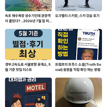
속초 해수욕장 성수기인데 관광객
오크밸리 스키장, 스키 강습 후기
이 줄었다?…2026년 7월 말 피
서 현장의 불편한 진실
경부고속도로 서울방향 휴게소, 5
트럼프의 트루스 소셜(Truth So
월 기준 맛집 리스트
cial) 원문을 직접 확인 하는 방법