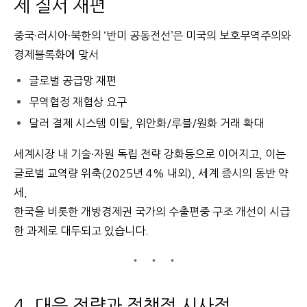
제 질서 재편
중국·러시아·북한의 ‘반미 공동전선’은 미국의 보호무역주의와
경제블록화에 맞서
글로벌 공급망 재편
무역협정 재협상 요구
달러 결제 시스템 이탈, 위안화/루블/원화 거래 확대
세계시장 내 기술·자원 독립 전략 강화
등으로 이어지고,
이는
글로벌 교역량 위축(2025년 4% 내외),
세계 증시의 동반 약
세,
한국을 비롯한 개방경제권 국가의 수출편중 구조 개선이 시급
한 과제로 대두되고 있습니다.
4. 대응 전략과 정책적 시사점