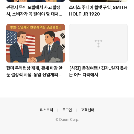
관광지 무인 모텔에서 사고 발생
스미스 주니어 헬멧 구입, SMITH
시, 소비자가 꼭 알아야 할 대처법
HOLT JR 1920
과 권리
한미 무역협상 재개, 관세 마감 앞
[사진] 동경여행 / 긴자..알지 못하
둔 결정적 시점: 농업·산업계의 반
는 어느 다리에서
응과 핵심 쟁점 총정리
의안내
티스토리
로그인
고객센터
© Daum Corp.