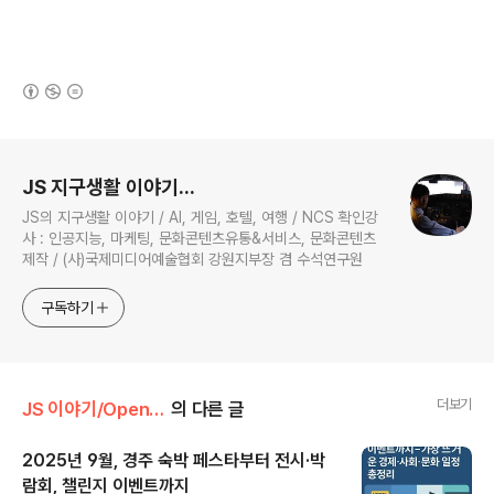
(새창열림)
로그 정보
JS 지구생활 이야기...
JS의 지구생활 이야기 / AI, 게임, 호텔, 여행 / NCS 확인강
사 : 인공지능, 마케팅, 문화콘텐츠유통&서비스, 문화콘텐츠
제작 / (사)국제미디어예술협회 강원지부장 겸 수석연구원
구독하기
더보기
JS 이야기/Open AI
의 다른 글
2025년 9월, 경주 숙박 페스타부터 전시·박
람회, 챌린지 이벤트까지