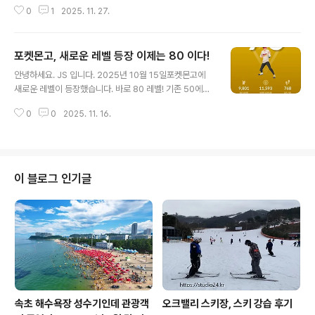
도 보이고 해서 찾기 시작합니다. 레노버 게임과 아수스, 에
0
1
2025. 11. 27.
이서 제품군들이 저렴하고 가성비 좋은 거 같아 열심히 찾
아봅니다.그런데 일부 제품은 A/S 문제가 있는 거 같아 또
검색해 봅니다. LG, 삼성 제품은 A/S가 좋지만 가격이 상
포켓몬고, 새로운 레벨 등장 이제는 80 이다!
당히 비싸고, 게임 용도로는 가성비가 안 좋아요. 결국 A/S
글 내용
적당히 되면서 해외에서도 무난히 사용가능한 HP 제품으
안녕하세요. JS 입니다. 2025년 10월 15일포켓몬고에
로 알아보기 시작합니다. 오멘 시리즈와 빅터스 제품군으
새로운 레벨이 등장했습니다. 바로 80 레벨! 기존 50에서
로 좁혀지기 시작합니다.CPU 선택에서 많은 고민이 시작
80 레벨로 레벨 시스템이 변경되었습니다. 게임에 접속하
됩니다.인텔로 가냐, AMD로 가냐 AMD 라이젠 R5, R7,
0
0
2025. 11. 16.
니 레벨이 70으로 변경되고 보상 아이템이 들어왔습니다.
R97000 시리즈로 가야 하나 8000 시리즈로 가야 하나
슈퍼볼, 하이퍼볼 모자, 신발 상의포켓몬 박스, 행복의알 등
아니면 AI 시..
상당히 다양하게 아이템이 들어왔어요.하이퍼볼은 510개,
파일열매 200개 ㅠㅠ결국 가방이 부족해서 상당수의 슈퍼
볼을 버리게 되었습니다. 레벨업에 필요한 XP 정리레벨 1
이 블로그 인기글
0 : 48,000레벨 20 : 258,000레벨 30 : 1,083,000레
벨 40 : 3,953,000레벨 50 : 12,753,000레벨 60 : 3
4,353,000레벨 70 : 85,853,000레벨 80 : 203,35
3,000 베스트 프랜..
속초 해수욕장 성수기인데 관광객
오크밸리 스키장, 스키 강습 후기