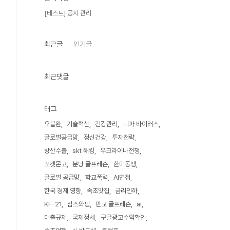
[테스트] 공지 관리
최근글
인기글
최근댓글
태그
오블완
기술혁신
건강관리
니파 바이러스
글로벌공급망
정신건강
투자전략
방산수출
skt 해킹
우크라이나전쟁
포켓몬고
분당 골프레슨
한미동맹
글로벌 공급망
학교폭력
AI면접
한국 경제 영향
속초맛집
금리인하
KF-21
심스와핑
판교 골프레슨
ai
대출규제
국제정세
구글광고수익확인