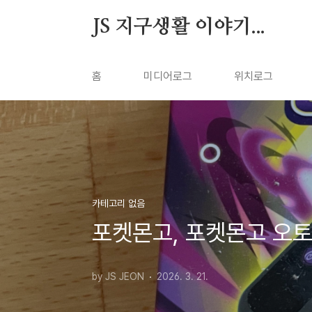
본문 바로가기
JS 지구생활 이야기...
홈
미디어로그
위치로그
카테고리 없음
포켓몬고, 포켓몬고 오토
by JS JEON
2026. 3. 21.