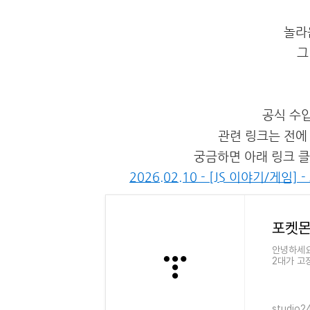
놀라
그
공식 수입
관련 링크는 전에
궁금하면 아래 링크 클
2026.02.10 - [JS 이야기/게
안녕하세요
2대가 고
에 넣고 돌
studio24