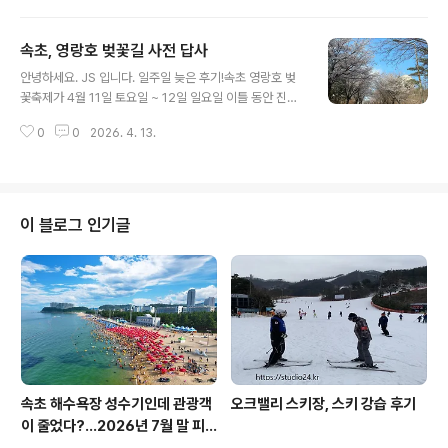
했습니다.할인이 많이 되는 모델이 있었는데, 신어 보이 이
게 편해요.가장 잘 나가는 모델이라고 합니다. ABC 마트
속초, 영랑호 벚꽃길 사전 답사
옆으로 보면 있는 손만두가 진심인 장호덕 손만두고기만
글 내용
두, 새우만두 포장바로 주문하면 저 주는데 6분이 걸립니
안녕하세요. JS 입니다. 일주일 늦은 후기!속초 영랑호 벚
다. 조금 돌았다고 힘들어요.중앙시장에 있는 메가커피에
꽃축제가 4월 11일 토요일 ~ 12일 일요일 이틀 동안 진행
서 아사추 한 잔~ 중앙시장 핫 플레이 상점이 모여 있는 거
되었습니다.분명 도로통제, 많은 인파가 몰릴걸 예상해서
리입니다.만석닭강정, 중앙닭강정이 이 라인에 다 있습니
0
0
2026. 4. 13.
사전 답사를 다녀왔어요.4월 6일 월요일 너무 일찍 왔나
다. 더덕진액오호~ 더덕진액 한병 추가요~ 중간쯤 위치한
요?벚꽃이 아직입니다.듬성듬성 주말은 돼야 벚꽃이 만개
민영활어공장초밥류 종류 다양하고 가격 적당합니..
될 거 같습니다. 영랑호를 한 바퀴 돌고, 매번 쉬었던 코스
에 잠깐 들렀습니다.아들과 함께 자전거 타고 돌면 항상 쉬
었던 곳입니다.항상 둘이 함께 돌다 혼자 오니 서운 합니다.
이 블로그 인기글
익숙해지겠죠. 자전거 타고 돌면 항상 들러서 쉬는 포인트
충혈의 탑, 수반 산책길입니다.아들과 웃으며 이야기하며
걸었던 곳,산책하기 참 좋은 코스입니다. 영랑호 한 바퀴를
돌고 집으로 오는 길벚꽃이 이쁘게 피었습니다. 영랑호 벚
꽃축제사전 답사 후기를 마..
속초 해수욕장 성수기인데 관광객
오크밸리 스키장, 스키 강습 후기
이 줄었다?…2026년 7월 말 피
서 현장의 불편한 진실