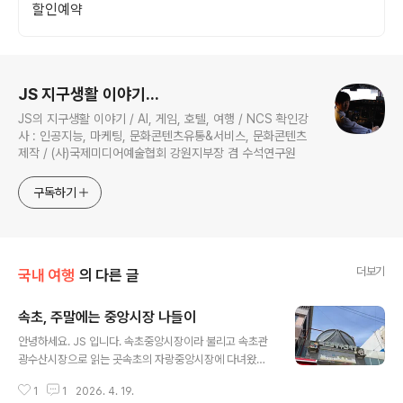
할인예약
로그 정보
JS 지구생활 이야기...
JS의 지구생활 이야기 / AI, 게임, 호텔, 여행 / NCS 확인강
사 : 인공지능, 마케팅, 문화콘텐츠유통&서비스, 문화콘텐츠
제작 / (사)국제미디어예술협회 강원지부장 겸 수석연구원
구독하기
더보기
국내 여행
의 다른 글
속초, 주말에는 중앙시장 나들이
글 내용
안녕하세요. JS 입니다. 속초중앙시장이라 불리고 속초관
광수산시장으로 읽는 곳속초의 자랑중앙시장에 다녀왔습
니다. 속초중앙시장가장 핫 플레이 상점이 모여 있는 곳 우
1
1
2026. 4. 19.
선 속초에 하나뿐이 없는 ABC-MART런닝화 하나 구입