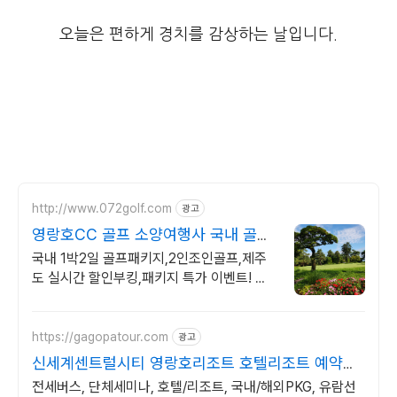
오늘은 편하게 경치를 감상하는 날입니다.
http://www.072golf.com
광고
영랑호CC 골프 소양여행사 국내 골프
투어의 명가!
국내 1박2일 골프패키지,2인조인골프,제주
도 실시간 할인부킹,패키지 특가 이벤트! 울
진마린cc 1박2일 36홀패키지-8월주중-20
만 9월주중-23만원 접수중
https://gagopatour.com
광고
신세계센트럴시티 영랑호리조트 호텔리조트 예약은
가고파여행
전세버스, 단체세미나, 호텔/리조트, 국내/해외PKG, 유람선