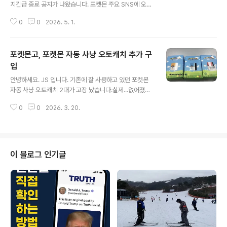
지긴급 종료 공지가 나왔습니다. 포켓몬 주요 SNS에 오지
할거 같습니다. 가는 날이 장날비가 무지 많이 오는 날 포켓
말라고 나오기 시작했어요. 대기자...수많은 인파 오픈하기
몬 프로모 카드를 수령하러 갔습니다.속초에 하나뿐이라
0
0
2026. 5. 1.
도 전에 종료 이벤트 취소됐어요.스탬프 찍은 분들은 구글
정말 감사하다고..
폼으로 신청하면 확인 후 카드를 배송해 준다고 합니다.그
런데...성수 이벤트 오늘로 끝나는 건 아니죠? 포켓몬 30주
포켓몬고, 포켓몬 자동 사냥 오토캐치 추가 구
년 파티올리브영 N성수실시간 사람 급속히 증가 5월 1일
부터 시작되는 한국의 최대 휴가 기간서울 인근에 살고 있
입
글 내용
는 사람들이 거의 다 참가할 거라는 생각은 못해본 건 아닐
안녕하세요. JS 입니다. 기존에 잘 사용하고 있던 포켓몬
까?이벤트 기획부터 잘못된 느낌. 다음 주에 참여하려고 했
자동 사냥 오토캐치 2대가 고장 났습니다.실제...없어졌어
는데... 불안한 느낌~ 지금이라도 30주년 성수 이벤트 카
요. 아들에게 물어보니. 엄마가 세탁기에 넣고 돌렸다고..
드를 더 만들어라!
0
0
2026. 3. 20.
그래서 버린..아..ㅠㅠ왜 찾아도 없나 싶었더니... 흑흑 기존
에 사용하던 제품 (붉은색, 파란색, 노란색 3개) 다 사라짐
2019.12.01 - [JS 이야기/게임] - 포켓몬고 오토 캐치 구
입 후기 포켓몬고 오토 캐치 구입 후기안녕하세요. JS 입니
다. 추운 겨울이 다가왔습니다.이렇게 추운 날 많은 거리를
이 블로그 인기글
돌아다니기 어려울 듯싶어 포켓 오토 캐치를 찾아보았습니
다.자동, 수동 2가지 제품으로 구성되어 있고, 포켓몬고stu
dio24.kr 3개 연결은 오류, 2개 연결해서 잘 사용하던 제
품도...2020.06.13 - [JS 이야..