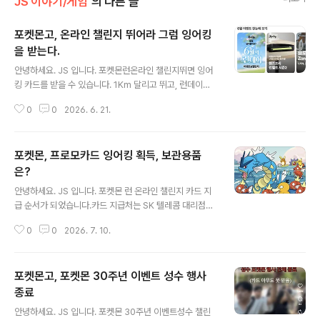
JS 이야기/게임
의 다른 글
포켓몬고, 온라인 챌린지 뛰어라 그럼 잉어킹
을 받는다.
글 내용
안녕하세요. JS 입니다. 포켓몬런온라인 챌린지뛰면 잉어
킹 카드를 받을 수 있습니다. 1Km 달리고 뛰고, 런데이어
플에서 진행돼서 해봤습니다. 런데이 어플 이벤트에서 챌
0
0
2026. 6. 21.
린지 도전하기 하시면 쉽게 진행이 가능합니다.운동 시작
클릭 후 달리거나 걷거나 하면 완료!참가 스티커 발급 및 기
타 인증서가 발급됩니다. 이벤트 달성과 함께 많은 완주 인
포켓몬, 프로모카드 잉어킹 획득, 보관용품
증서 도착가장 중요한 챌린지 인증서 확인! 온라인 챌린지
성공 후 리워드 응모를 진행해야 합니다. 챌린지 리워드 유
은?
글 내용
저 코드 확인 후 응모 완료!오류 없이 완료되었습니다.차후
안녕하세요. JS 입니다. 포켓몬 런 온라인 챌린지 카드 지
잉어킹 카드를 수령하면 인증 포스팅 하겠습니다.
급 순서가 되었습니다.카드 지급처는 SK 텔레콤 대리점에
서 지급되고 있었습니다.지역, 대리점을 선택하면 쉽게 처
0
0
2026. 7. 10.
리가 됩니다.모든게 다 전산처리 되고 있어 편리했습니다.
저는 속초 지역에 있어, 속초 대리점을 검색했습니다.속초
는 딱 한 곳, 속초중앙대리점 본점에서만 수령이 가능 했습
포켓몬고, 포켓몬 30주년 이벤트 성수 행사
니다.바로 일정 체크하고 예약 완료! 예약을 하면 바로 예약
안내 문자가 오고, 매장의 위치도 바로 확인 가능 했습니다.
종료
글 내용
딱 위치가, 주차가 어려운 곳 입니다. 인근 조광주차장이
안녕하세요. JS 입니다. 포켓몬 30주년 이벤트성수 챌린
나.. 정말 운이 좋으면 예전 롯데시네마 인근에 주차를 해야