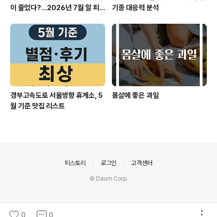
이 줄었다?…2026년 7월 말 피
기종 대응력 분석
서 현장의 불편한 진실
경부고속도로 서울방향 휴게소, 5
​몸살에 좋은 과일
월 기준 맛집 리스트
의안내
티스토리
로그인
고객센터
© Daum Corp.
0
0