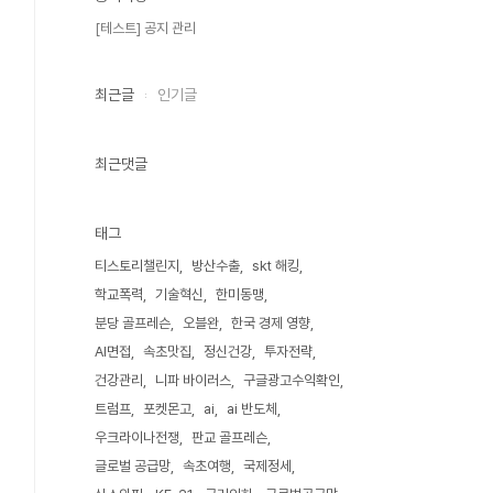
[테스트] 공지 관리
최근글
인기글
최근댓글
태그
티스토리챌린지
방산수출
skt 해킹
학교폭력
기술혁신
한미동맹
분당 골프레슨
오블완
한국 경제 영향
AI면접
속초맛집
정신건강
투자전략
건강관리
니파 바이러스
구글광고수익확인
트럼프
포켓몬고
ai
ai 반도체
우크라이나전쟁
판교 골프레슨
글로벌 공급망
속초여행
국제정세