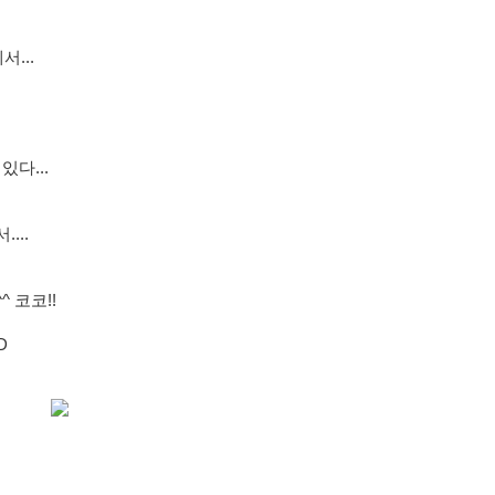
...
다...
...
 코코!!
D