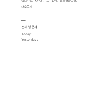
심스와핑
KF-21
금리인하
글로벌공급망
대출규제
전체 방문자
Today :
Yesterday :