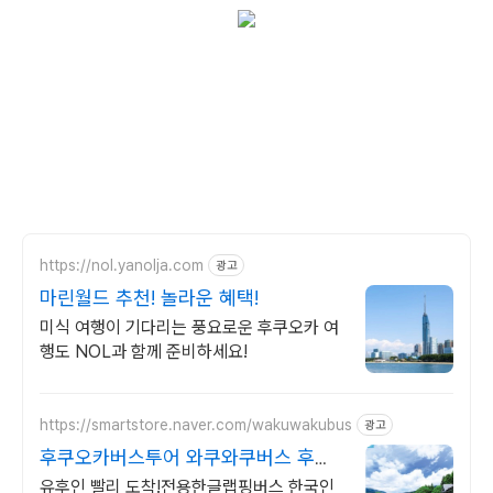
https://nol.yanolja.com
광고
마린월드 추천! 놀라운 혜택!
미식 여행이 기다리는 풍요로운 후쿠오카 여
행도 NOL과 함께 준비하세요!
https://smartstore.naver.com/wakuwakubus
광고
후쿠오카버스투어 와쿠와쿠버스 후쿠
오카버스투어
유후인 빨리 도착!전용한글랩핑버스 한국인