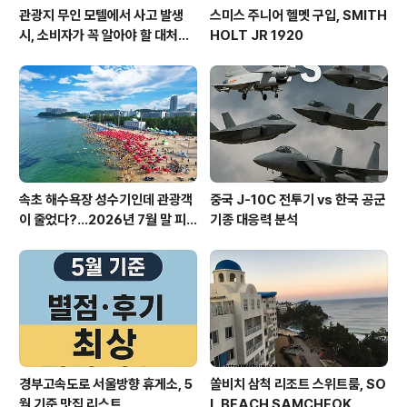
관광지 무인 모텔에서 사고 발생
스미스 주니어 헬멧 구입, SMITH
시, 소비자가 꼭 알아야 할 대처법
HOLT JR 1920
과 권리
속초 해수욕장 성수기인데 관광객
중국 J-10C 전투기 vs 한국 공군
이 줄었다?…2026년 7월 말 피
기종 대응력 분석
서 현장의 불편한 진실
경부고속도로 서울방향 휴게소, 5
쏠비치 삼척 리조트 스위트룸, SO
월 기준 맛집 리스트
L BEACH SAMCHEOK