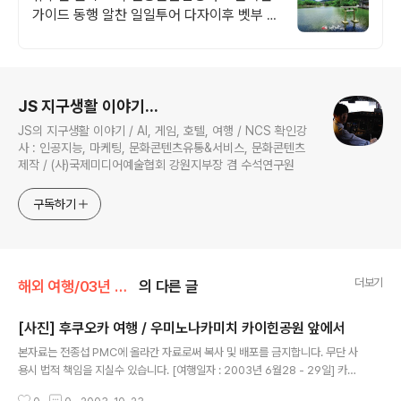
가이드 동행 알찬 일일투어 다자이후 벳부 쉽
고빠른 예약시스템 여행 베테랑들의 노하우
가 담긴 여행이야기 와쿠와쿠와 함께
로그 정보
JS 지구생활 이야기...
JS의 지구생활 이야기 / AI, 게임, 호텔, 여행 / NCS 확인강
사 : 인공지능, 마케팅, 문화콘텐츠유통&서비스, 문화콘텐츠
제작 / (사)국제미디어예술협회 강원지부장 겸 수석연구원
구독하기
더보기
해외 여행/03년 06월 후쿠오카
의 다른 글
[사진] 후쿠오카 여행 / 우미노나카미치 카이힌공원 앞에서
글 내용
본자료는 전종섭 PMC에 올라간 자료로써 복사 및 배포를 금지합니다. 무단 사
용시 법적 책임을 지실수 있습니다. [여행일자 : 2003년 6월28 - 29일] 카메
라 : Canon Digital IXUS V2 / F2.8 내용 : 후쿠오카 / 길 잃어 버리고 돌다 돌