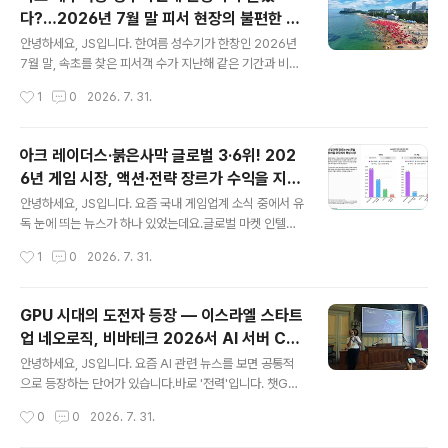
요, 그 이야기의 씨앗이 뿌려진 곳이 다름 아닌 강원도 속초
다?…2026년 7월 말 피서 현장의 불편한 진
였다는 사실이 알려지면서 새삼 주목을 받고 있습니다.오
글 내용
실
늘은 세계가 주목한 영화 '호프'의 탄생 비화와 함께, 속초
안녕하세요, JS입니다. 한여름 성수기가 한창인 2026년
가 왜 영화·드라마 창작자들이 끊임없이 찾는 도시가 되었
7월 말, 속초를 찾은 피서객 수가 지난해 같은 기간과 비교
는지, 그리고 속초를 배경으로 탄생한 대표 영화·드라마 촬
해 눈에 띄게 감소했다는 이야기가 들려오고 있습니다.속
작성시간
1
0
2026. 7. 31.
영지들을 총정리해 드리겠습니다.✅ 핵심 요약 먼저 짚고
초시는 야간 개장, 미디어아트, 안전 시스템 강화 등 그 어
가겠습니다나홍진 ..
느 해보다 철저하게 여름 시즌을 준비했는데요.그런데 왜
관광객은 오히려 줄었을까요?오늘은 2026년 속초 여름
아크 레이더스·붉은사막 글로벌 3·6위! 202
성수기 관광객 감소의 배경과 원인을 짚어보고, 현장에서
6년 게임 시장, 액션·전략 장르가 수익을 지배
들려오는 시민·피서객의 날카로운 목소리까지 함께 살펴보
글 내용
한다
겠습니다.✅ 핵심 요약2026년 7월 말 기준, 속초 해수욕
안녕하세요, JS입니다. 요즘 국내 게임업계 소식 중에서 유
장 방문 피서객이 지난해 동기 대비 약 40만 명 감소한 것
독 눈에 띄는 뉴스가 하나 있었는데요.글로벌 마켓 인텔리
으로 집계됨강원 동해안 전체로는 7월 29일까지 약 222
전스 기업 센서타워(Sensor Tower) 가 2026년 6월 1
작성시간
1
0
2026. 7. 31.
만 명이 방문하며 나름 선방했으나, 속초에 집중된 쏠림 현
9일 발표한 '게임 심층 분석: 액션 및 전략' 리포트에서, 넥
상은 완화된 모습속초 해수욕장..
슨의 '아크 레이더스' 가 2026년 1분기 PC·콘솔 판매량
기준 전 세계 3위, 펄어비스의 '붉은사막' 이 6위 를 기록했
GPU 시대의 도전자 등장 — 이스라엘 스타트
다는 소식이 화제입니다.국산 게임이 글로벌 최상위권을
업 네오로직, 비바테크 2026서 AI 서버 CP
나란히 점령했다는 사실 자체도 놀랍지만, 그 배경에 있는
글 내용
U로 세계를 겨누다
글로벌 게임 시장의 구조 변화 역시 매우 흥미롭습니다. 오
안녕하세요, JS입니다. 요즘 AI 관련 뉴스를 보면 공통적
늘은 이 리포트의 핵심 내용을 꼼꼼히 정리하고, 한국 게임
으로 등장하는 단어가 있습니다.바로 '전력'입니다. 챗GP
업계에 갖는 의미까지 함께 짚어보겠습니다.✅ 핵심 요약
T, 클로드 같은 대형 AI 서비스를 돌리는 데 드는 전기료와
작성시간
0
0
2026. 7. 31.
센서타워 '게임 심층 분석: 액션 및 전략' 리포트 2026년
GPU 비용이 천문학적으로 늘어나는 가운데, 이 문제를 정
6..
면 돌파하겠다는 이스라엘 반도체 스타트업이 글로벌 무대