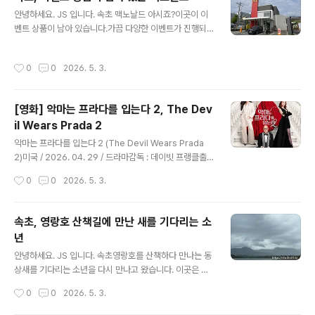
속초 관광 안내도, 어매니키 구입깔끔하게 정리되어 있습
글 내용
안녕하세요. JS 입니다. 속초 맥노날드 아시죠?이곳이 이
니다. 프론트에서도 무인 기계가 있어 편하게 이용가능하
벤트 상품이 남아 있습니다.가끔 다양한 이벤트가 진행되
게 준비되어 있었습니다. 로비 바로 옆 공간책을 읽거나, 적
죠?수도권은 바로 마감되는 상황이 발생되지만, 이곳은 여
업할 수 있는 공간이 있어요.이건 장점인거 같습니다.만화
유 있습니다. 맥도날드 속초DT점 강원특별자치도 속초시
책은 슬림덩크, 원피스가 마련되어 있었습니다. 객실 엘리
작성시간
0
0
2026. 5. 3.
동해대로 4118 주차 편하고 인근 청초호, 엑스포공원을 이
베이터호텔 내부 금연, 피우면 청소비가 부과 되거나 퇴실
용하기 편해요.DT점이라 주문하고 찾을 수 있지만, 코너
요구가 있을 수 있습니다. 중..
돌기 어려워요.저는 매장에서 직접 수령하거나 먹고 갑니
[영화] 악마는 프라다를 입는다 2, The Dev
다. 이달의 해피밀 장난감은 슈퍼 마리오 갤럭시마리오는
il Wears Prada 2
좋아하지만, 이건 아니다 싶어서 패스 오전 맥모닝 시간에
글 내용
는 한적합니다.2층도 있어서 이용이 편리합니다.너무 일찍
악마는 프라다를 입는다 2 (The Devil Wears Prada
와서 그런지, 매번 보이는 어르신들이 보이지 않아요.이곳
2)미국 / 2026. 04. 29 / 드라마감독 : 데이빗 프랭클출
이 커피도 마시면서 작업도 할 수 있는 명소이기도 합니다.
연 : 메릴 스트립(미란다), 앤 해서웨이(앤디), 에밀리 블런
작성시간
0
0
2026. 5. 3.
뜨아만 먹지만, 더운 날에는 아..
트(에밀리), 스탠리 투치(나이젤)국내 등급 : 12세이상 관
람가별점 : ★★★★★다시 돌아온 악마!악마는 프라다를
입는다 2 전 세계를 열광시킨 '런웨이' 전설들의 귀환! 전
속초, 영랑호 산책길에 만난 새를 기다리는 소
세계 트렌드를 주도해 온 전설적인 패션 매거진 ‘런웨이’가
년
급변하는 미디어 시장 속에서 예기치 못한 위기에 직면한
글 내용
다. ‘런웨이’를 지켜내려는 편집장 ‘미란다’와 20년 만에 신
안녕하세요. JS 입니다. 속초영랑호를 산책하다 만나는 동
임 기획 에디터로 당당히 돌아온 ‘앤디’, 그리고 이제는 럭
상새를 기다리는 소년을 다시 만나고 왔습니다. 이곳은 사
셔리 브랜드 임원이 되어 다시 나타난 ‘에밀리’까지. 더 화
진 촬영 핫 포인트 이기도 합니다. 영랑호 강원특별자치도
작성시간
0
0
2026. 5. 3.
려하고, 치열해진 뉴욕 패션계에서 주도권을 ..
속초시 장사동 산 313-1 아들과 자전거를 타고 한 바퀴 돌
면 꼭 쉬었다 가는 장소이기도 합니다. 날씨가 흐린 날, 구