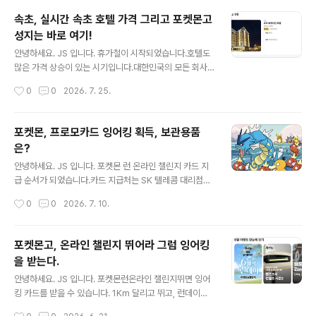
에서 주목받고 있습니다.오늘은 2026년 6월 프랑스 파리
속초, 실시간 속초 호텔 가격 그리고 포켓몬고
비바테크(VivaTech 2026) 전시회에서 AI 서버 CPU 기
성지는 바로 여기!
술을 선보이며 세계의 이목을 끈 이스라엘 팹리스 반도체
글 내용
기업 네오로직(NeoLogic) 의 행보와, 그 배경이 된 AI 데
안녕하세요. JS 입니다. 휴가철이 시작되었습니다.호텔도
이터센터 전력 위기 현황을 함께 짚어보겠습니다.✅ 핵심
많은 가격 상승이 있는 시기입니다.대한민국의 모든 회사
요약네오로직(NeoLogic) : 2021년 설립된 이스라엘 반
들이 이 시기에 휴가잖아요.휴가철이 시작되었습니다. 하
작성시간
0
0
2026. 7. 25.
도체 팹리스 스타트업비바테크 2026 : 6월 17~20일..
지만, 이번 주 속초는 호텔 가격이 좋습니다.무려 10만원대
가격이 많이 보이고 있어요. 제가 속초에서 가장 좋아하는
속초 베케이션 호텔 가격입니다. 인근 지역을 살펴봤습니
포켓몬, 프로모카드 잉어킹 획득, 보관용품
다.청초호 주변은 10만원 이하 가격이 보이고 있고, 바다
은?
인근과 뷰가 좋은 호텔은 15만원 ~ 30만원입니다.엑스포
글 내용
잔디광장 인근이 가장 가성비가 높은 지역입니다. 제가 속
안녕하세요. JS 입니다. 포켓몬 런 온라인 챌린지 카드 지
초 베케이션을 선호하는 건넓은 주차장, 무료 세탁기와 건
급 순서가 되었습니다.카드 지급처는 SK 텔레콤 대리점에
조기, 얼음, 커피 무료가 좋았습니다.속초고속버스터미널
서 지급되고 있었습니다.지역, 대리점을 선택하면 쉽게 처
작성시간
0
0
2026. 7. 10.
에서 도보로 이동하기에 거리는 조금 있지만, 걷지 못할 정
리가 됩니다.모든게 다 전산처리 되고 있어 편리했습니다.
도는 아니었습니다. 일요일포켓몬고 메..
저는 속초 지역에 있어, 속초 대리점을 검색했습니다.속초
는 딱 한 곳, 속초중앙대리점 본점에서만 수령이 가능 했습
포켓몬고, 온라인 챌린지 뛰어라 그럼 잉어킹
니다.바로 일정 체크하고 예약 완료! 예약을 하면 바로 예약
을 받는다.
안내 문자가 오고, 매장의 위치도 바로 확인 가능 했습니다.
글 내용
딱 위치가, 주차가 어려운 곳 입니다. 인근 조광주차장이
안녕하세요. JS 입니다. 포켓몬런온라인 챌린지뛰면 잉어
나.. 정말 운이 좋으면 예전 롯데시네마 인근에 주차를 해야
킹 카드를 받을 수 있습니다. 1Km 달리고 뛰고, 런데이어
할거 같습니다. 가는 날이 장날비가 무지 많이 오는 날 포켓
플에서 진행돼서 해봤습니다. 런데이 어플 이벤트에서 챌
작성시간