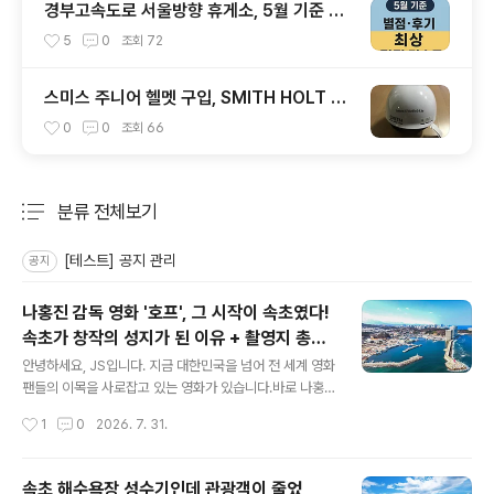
경부고속도로 서울방향 휴게소, 5월 기준 맛
집 리스트
5
0
조회
72
스미스 주니어 헬멧 구입, SMITH HOLT JR
1920
0
0
조회
66
분류 전체보기
주요 글 목록
[테스트] 공지 관리
공지
나홍진 감독 영화 '호프', 그 시작이 속초였다!
속초가 창작의 성지가 된 이유 + 촬영지 총정
글 내용
리
안녕하세요, JS입니다. 지금 대한민국을 넘어 전 세계 영화
팬들의 이목을 사로잡고 있는 영화가 있습니다.바로 나홍
진 감독의 신작 '호프(HOPE)' 입니다.'추격자', '황해', '곡
작성시간
1
0
2026. 7. 31.
성'으로 한국 스릴러 영화의 정점을 찍은 나홍진 감독이 무
려 10년 만에 선보인 이 작품은 제79회 칸 국제 영화제 황
금종려상 경쟁 부문에 초청되며 세계 무대를 뒤흔들었는데
속초 해수욕장 성수기인데 관광객이 줄었