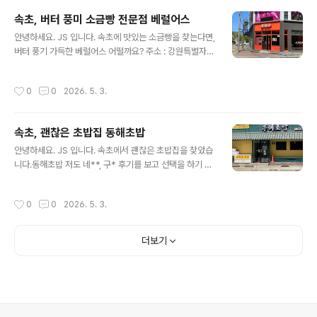
름과 함께 멋진 풍경을 감상할 수 있습니다.영랑호 리조트,
속초, 버터 풍미 소금빵 전문점 베럴어스
더샾 공사 현장그 뒤로 보이는 설악산의 멋진 풍경들..사진
글 내용
안녕하세요. JS 입니다. 속초에 맛있는 소금빵을 찾는다면,
찍으면 다 예술로 나와요. 영랑호 한 바퀴자전거가 없다면
버터 풍기 가득한 베럴어스 어떨까요? 주소 : 강원특별자치
빌리거나, 전기 자전거를 타고 한 바퀴 돌면 정말 상괘 합니
도 속초시 조양상가길 55 1층12시 오픈, 일요일 휴무 속초
다. 5월 연휴상당히 많은 차량과 인파가 속초에 몰려왔습
엑스포공원, 맥도날드 맞은편에 위치해 있어요.여행코스
니다.거기다 5월 3일은 비까지 내리고 있어요.이런 날씨에
작성시간
0
0
2026. 5. 3.
추천속초 청초호를 한 바퀴 돌고, 길 건너 베럴어스에서 소
는 영랑호 인근에서 바라본 설악산의 모습은 예술입니다.
금빵에 커피 한잔!주차는 엑스포공원을 이용하면 산책 동
속초에서는 비 ..
선 편해요. 베럴어스 강원특별자치도 속초시 조양상가길 5
속초, 괜찮은 초밥집 동해초밥
5 오렌지색 간판베럴어스 가계 내부테이블이 있어 편하게
글 내용
먹을 수 있습니다. 오늘의 메뉴버터떡 1.8초코 버터떡 2.3
안녕하세요. JS 입니다. 속초에서 괜찮은 초밥집을 찾았습
에그타르트 2.8소떡소떡 5.3감자치즈 5.3페페로니 6.3
니다.동해초밥 저도 네**, 구* 후기를 보고 선택을 하기 때
플레인 3.3참살떡 3.8갈릭버터 6.8순우유 말차크림 5.8
문에 중타 이상 초밥집입니다. 티스토리에 지도가 나오지
슨우유 고구마 5.8늦게 가면 없어요. (오후 5시 이전 주문
않는...ㅠㅠ 주소 : 강원특별자치도 속초시 동해대로 4119
작성시간
0
0
2026. 5. 3.
하시는..
주차는 인근 메가박스 주차장을 이용하면 편합니다.걸어서
3분 가격대계란말이 초밥 11,000원한치초밥, 문어초밥,
롤초밥 11,000원광어특초밥 23,000원광어초밥 18,00
더보기
0원 특참치+특광어 36,000원특참치 + 특연어 36,000
원광어 + 문어 14,000원 가격은 착하지 않아요.하지만,
퀄리티는 괜찮았습니다.그냥 그 가격대 퀄리티라고 생각하
면 좋을 거 같아요. 간단하게 나옵니다.샐프 코너에서 리필
가능 했어요. 주문한 광어초밥적당한 두께, 맛 괜찮은 한 끼