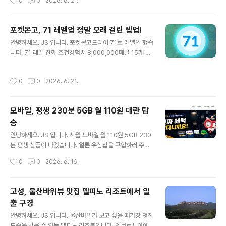
0
0
2026. 6. 21.
몬 프로모 카드를 수령하러 갔습니다.속초에 하나뿐이라
린지 도전하기 하시면 쉽게 진행이 가능합니다.운동 시작
정말 감사하다고..
클릭 후 달리거나 걷거나 하면 완료!참가 스티커 발급 및 기
타 인증서가 발급됩니다. 이벤트 달성과 함께 많은 완주 인
포켓몬고, 71 레벨업 정말 오래 걸린 렙업!
증서 도착가장 중요한 챌린지 인증서 확인! 온라인 챌린지
글 내용
안녕하세요. JS 입니다. 포켓몬고드디어 71로 레벨업 했습
성공 후 리워드 응모를 진행해야 합니다. 챌린지 리워드 유
니다. 71 레벨 진화 조건경험치 8,000,000메달 15개 플
저 코드 확인 후 응모 완료!오류 없이 완료되었습니다.차후
래티넘 만들기전설 또는 환상의 포켓몬 20번 강화Nice가
잉어킹 카드를 수령하면 인증 포스팅 하겠습니다.
나오게 999회 던지기하루 포켓몬 100마리 잡기 미션 중
작성시간
0
0
2026. 6. 21.
Nice 999회는 정말 어려웠습니다. 경험치는 충분 하지
만...장시간 게임을 하기 어렵기에 미션을 상당히 오래 진행
했습니다. 2번, 1번Nice 999회 완성! 보상은.. 뭐 감사합
모바일, 평생 230분 5GB 월 110원 대란 탑
니다. 72 레벨 과제루트 7일 연속 걷기효과가 굉장한 스페
승
셜 어택 200번 사용해서 배틀하기1,000,000 별의 모래
글 내용
손에 넣기 72 레벨은 언제 달성하게 될까요?
안녕하세요. JS 입니다. 시월 모바일 월 110원 5GB 230
분 평생 상품이 나왔습니다. 얼른 유심칩을 구입하러 주변
을 돌아 봅니다.이마트24 어플을 이용하면 잔여 현황을 확
작성시간
0
0
2026. 6. 16.
인할 수 있습니다.2개 구입! 성공 유심이 없으면, 가입이 불
가능 했습니다. 상세 설명 진짜 110원 입니다.LG 망을 이
용하고, 6월 16일 개통 완료 조건입니다. 가입을 진행합니
고성, 울산바위뷰 맛집 델피노 리조트에서 일
다.보유 유심 인증 진행가입을 진행합니다. 개인 인증 및 가
출 구경
입 정보를 입력하고, 희망 선호를 선택하면 완료됩니다.실
글 내용
프 개통 진행은 시간이 좀 걸려 진행되었습니다.희망 번호
안녕하세요. JS 입니다. 울산바위가 보고 싶을 때가장 멋진
입력 후 가입이 완료되었습니다. 이제 월 110원으로 평생
모습을 담을 수 있는 델피노 리조트입니다. 엠브로시아에