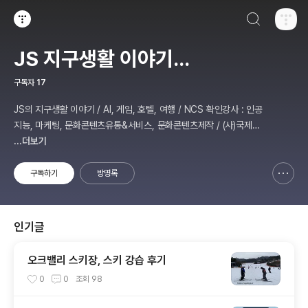
검색하기
티스토리
JS 지구생활 이야기...
구독자
17
JS의 지구생활 이야기 / AI, 게임, 호텔, 여행 / NCS 확인강사 : 인공
지능, 마케팅, 문화콘텐츠유통&서비스, 문화콘텐츠제작 / (사)국제미
디어예술협회 강원지부장 겸 수석연구원
...더보기
구독하기
방명록
신고하기 레이어
열기
인기글
오크밸리 스키장, 스키 강습 후기
0
0
조회
98