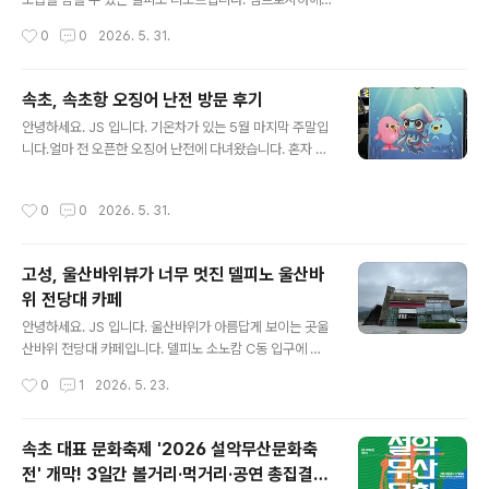
사용하게 되었습니다.
서 촬영하면 더 이쁘겠지만, 오픈 시간이 오전 8시해 뜨는
작성시간
0
0
2026. 5. 31.
시간은 오전 5시 10분 ~ 20분 일출의 모습을 보면서, 반
대 방향으로는 울산바위를 볼 수 있는 멋진 곳이 바로 델피
노 리조트입니다.여긴 뷰~ 맛집, 아니 멋진 뷰 리조트라 해
속초, 속초항 오징어 난전 방문 후기
야 할 거 같아요.오전 5시부터 많은 분들이 나와서 일찍 사
글 내용
안녕하세요. JS 입니다. 기온차가 있는 5월 마지막 주말입
진을 담아 봤습니다.오늘따라 왜 이리 바람이 많이 부는지..
니다.얼마 전 오픈한 오징어 난전에 다녀왔습니다. 혼자 가
일출 시작 전 고요한 속초가 한눈에 내려다 보입니다.사람
서 먹을까? 하다가.. 관광객이 너무 많아 구경만 하고 왔어
이 젊을 땐 해 뜨는 모습을 보고, 늙어서는 해가 지는 걸 봐
요.오징어 2마리만 포장해서 먹을까?생각했지만, 오징어
야 한다고, 은사님이 항상 말씀하셨는데요.산 정산에 가지
작성시간
0
0
2026. 5. 31.
숙회도 맛있을 거 같고... 오징어 난전 주변으로 차량이 많
않고도 이런 멋진 모습을 볼 수 있다니, 정말 멋진 리조트입
이 주차되어 있습니다.앞에까지 차가 있다면 정말 많은 분
니다. ..
들이 온 거다!라고 생각하면 됩니다. 오징어난전 3호, 5호,
고성, 울산바위뷰가 너무 멋진 델피노 울산바
9호, 11호어디가 좋냐? 묻지 마세요.제가 가는 곳은 여기
위 전당대 카페
번호가 없답니다.그리고 어딜 가나 동일한 가격이라 더 좋
글 내용
다 안 좋다가 없어요.그냥 사장님의 말투가 평가를 결정하
안녕하세요. JS 입니다. 울산바위가 아름답게 보이는 곳울
는 거 아닐까 싶어요. 어느 호에 가나 오징어회는 같습니다.
산바위 전당대 카페입니다. 델피노 소노캄 C동 입구에 위
오징어 오늘 시세 2마리목요일 15,000원금, 토 16,000
치해 있습니다. 소노캄델피노 C동 강원특별자치도 고성군
작성시간
0
1
2026. 5. 23.
원일 1..
토성면 미시령옛길 1153 전망대에 올라가 뷰를 감사합니
다.이번 주말은 비가 올 거 같습니다.흐린 날, 구름이 울산
바위에 걸려 있습니다.사진 감상용으로 한 장씩~ 크게 올
속초 대표 문화축제 '2026 설악무산문화축
려 봅니다. 어떠세요?구름이 걸려 있는 우산바위산신령이
전' 개막! 3일간 볼거리·먹거리·공연 총집결 +
내려와 덕담을 나누고 있는 모습니다. 저 멀리 구름이 다가
글 내용