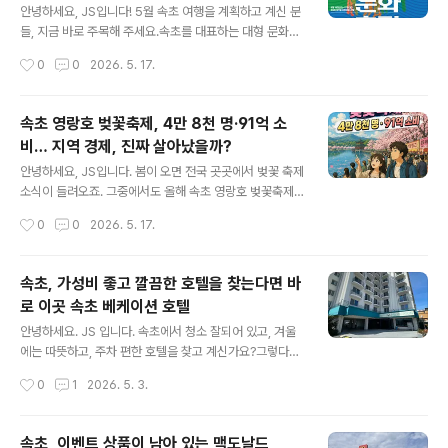
주변 숙소·카페 추천까지
오는 모습이 멋진 경관입니다. 델피노 골프장을 하단으로
안녕하세요, JS입니다! 5월 속초 여행을 계획하고 계신 분
위에는 울산바위가 보입니다.이색적인 장소가 아닐까 싶습
들, 지금 바로 주목해 주세요.속초를 대표하는 대형 문화예
니다. 커피 한잔 마시면서 뷰를 감상하면 좋은 선택이 아닐
술 축제 '2026 설악무산문화축전' 이 지난 5월 15일(목)
작성시간
0
0
2026. 5. 17.
까 싶습니다.울산바위뷰가 너무 멋진 곳 아래 델피노 전망
부터 17일(토)까지 3일간 속초 엑스포 잔디광장 일원에서
대 영상으로 마무리합니다. h..
화려하게 막을 올렸습니다. 청소년 문화행사부터 사찰음식
체험, 스타 공연까지 세대를 초월한 복합 문화의 장이 펼쳐
속초 영랑호 벚꽃축제, 4만 8천 명·91억 소
졌는데요, 오늘은 축전의 주요 프로그램 내용과 함께 주변
비… 지역 경제, 진짜 살아났을까?
숙소·카페 추천까지 꼼꼼하게 정리해 드리겠습니다. 속초
글 내용
여행 계획 중이신 분들께 유용한 정보가 되길 바랍니다! ✅
안녕하세요, JS입니다. 봄이 오면 전국 곳곳에서 벚꽃 축제
핵심 요약 먼저 짚고 가겠습니다행사명 : 2026 설악무산
소식이 들려오죠. 그중에서도 올해 속초 영랑호 벚꽃축제
문화축전일시 : 2026년 5월 15일(목) ~ 17일(토), 3일간
가 꽤 인상적인 성과를 거뒀다는 뉴스가 들려왔습니다. 방
작성시간
0
0
2026. 5. 17.
장소 : 강원특별자치도 속초시 조양동 엑스포 잔디광장 일
문객 4만 8천 명, 지역 내 소비액 91억 원이라는 숫자가 발
원주최·주..
표되자 많은 언론이 "경쟁력 입증", "지역 경제 활기"라는
헤드라인을 앞다퉈 달았는데요. 하지만 저는 여기서 한 걸
속초, 가성비 좋고 깔끔한 호텔을 찾는다면 바
음 더 들어가보고 싶었습니다. "숫자가 크면 정말 지역 전
로 이곳 속초 베케이션 호텔
체가 혜택을 본 걸까?" 오늘은 2026 영랑호 벚꽃축제의
글 내용
공식 빅데이터 분석 결과를 바탕으로, 방문객·소비 현황을
안녕하세요. JS 입니다. 속초에서 청소 잘되어 있고, 겨울
꼼꼼히 짚어보고, 동시에 일부에서 제기되는 '소비 쏠림' 문
에는 따뜻하고, 주차 편한 호텔을 찾고 계신가요?그렇다면
제와 지역 경제 파급의 한계까지 균형 있게 살펴보겠습니
바로 이곳!속초 베케이션을 추천합니다. 속초베케이션호텔
작성시간
0
1
2026. 5. 3.
다. 1. 2026 영랑호 벚꽃축제, 어떤 행사였나?2026년 4
강원특별자치도 속초시 동해대로 4080 로비는 깔끔하고,
월 11일부터..
청색과 하얀색의 조화가 이쁩니다.청초호의 청둥오리를 컨
샙으로 구성되었다고 합니다. 무인 체크인 기계보드 게임,
속초, 이벤트 상품이 남아 있는 맥도날드