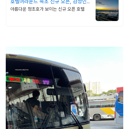
호텔어라운드 속초 신규 오픈, 감성인
테리어
아름다운 청초호가 보이는 신규 오픈 호텔