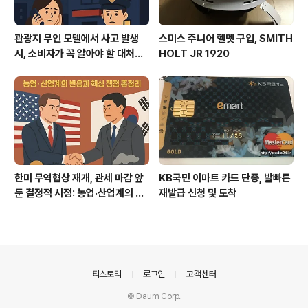
관광지 무인 모텔에서 사고 발생
스미스 주니어 헬멧 구입, SMITH
시, 소비자가 꼭 알아야 할 대처법
HOLT JR 1920
과 권리
한미 무역협상 재개, 관세 마감 앞
KB국민 이마트 카드 단종, 발빠른
둔 결정적 시점: 농업·산업계의 반
재발급 신청 및 도착
응과 핵심 쟁점 총정리
의안내
티스토리
로그인
고객센터
© Daum Corp.