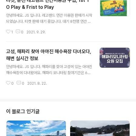
티켓, 춘천 레고랜드 연간이용권 구입, 1st T
O Play & Frist to Play
글 내용
안녕하세요. JS 입니다. 레고랜드 연간 이용권 판매가 시작
되었습니다. 티켓 판매 대기 중입니다. 대기 8천명 연간 회
원권 구입이 필요한가요? 이번 연간 회원권의 경우 Fist to
1
0
2021. 9. 29.
Play 혜택이 있습니다. 퍼스트 투 플레이 패스는 새로 오픈
할 때 2주 전 미리 입장 가능한 티켓입니다. 평생 한 번의
기회만 제공되는 혜택이에요. 또한 Fist To Play 한정판
고성, 해파리 찾아 아야진 해수욕장 다녀오다,
실물 카드가 증정된다고 합니다. 이건 상당히 괜찮습니다.
사전 구입하신 분들만 실물카드가 증정되고, 그 외 디지털
해변 실시간 정보
글 내용
티켓만 제공됩니다. 구입하실 분들은 이번 기회가 참 좋은
안녕하세요. JS 입니다. 해파리를 찾아 고성에 있는 아야진
거 같아요. 오픈 예정일 2022년 5월 5일 Fist To Play
해수욕장에 다녀왔어요. 해파리 모니터링 참여기간은 6월
혜택이 적용되면 4월 중순 입장 가능! 유효 기간은 1년 사
~ 11월 6개월간 진행되고 있어요. 7, 8월의 경우 선착순 2
전 입장 기간은 제외! 티켓 가격 149,0..
0
0
2021. 8. 22.
00명에 들어가면 선물을 주고 있어요. 그래서?? 이젠 사람
이 없겠지 싶어 아야진 해수욕장에 갔습니다. 7월과 8월
너무 많은 인파가 동해로 몰려들었고, 그래서 바닷가 구경
도 못했어요. 이젠 연휴도 끝났고, 여름도 거의 끝나가서 해
파리 찾아 모험을 떠났습니다. 붕붕~ 항상 해파리가 많았
이 블로그 인기글
던, 속초 영랑호에 가봤습니다. 속초는 최근 비가 많이 왔던
상황이라 큰 기대를 하지 않았어요. 역시나 해파리~ 구경
도 못했습니다. 그래! 작년에 아야진 해수욕장에서 봤어! 출
발 아야진으로! 헉~ 아직 성수기? 주차장에 차도 많고, 주