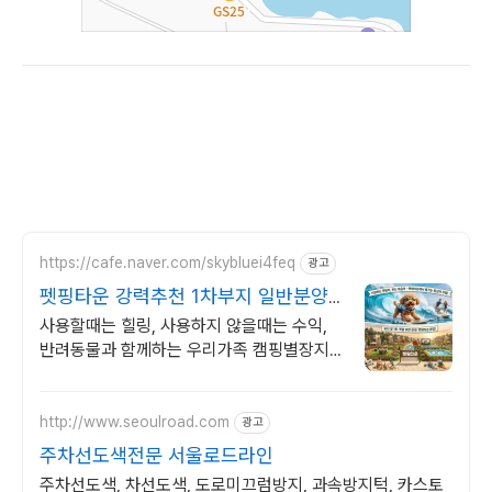
https://cafe.naver.com/skybluei4feq
광고
펫핑타운 강력추천 1차부지 일반분양
중
사용할때는 힐링, 사용하지 않을때는 수익,
반려동물과 함께하는 우리가족 캠핑별장지
동해안 바다조망 도보1분거리 반려동물과 함
께하는 우리가족 주말전용 수익형 캠핑별장
http://www.seoulroad.com
광고
주차선도색전문 서울로드라인
주차선도색, 차선도색, 도로미끄럼방지, 과속방지턱, 카스토