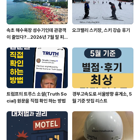
차비도 있어..
속초 해수욕장 성수기인데 관광객
오크밸리 스키장, 스키 강습 후기
이 줄었다?…2026년 7월 말 피
서 현장의 불편한 진실
트럼프의 트루스 소셜(Truth So
경부고속도로 서울방향 휴게소, 5
cial) 원문을 직접 확인 하는 방법
월 기준 맛집 리스트