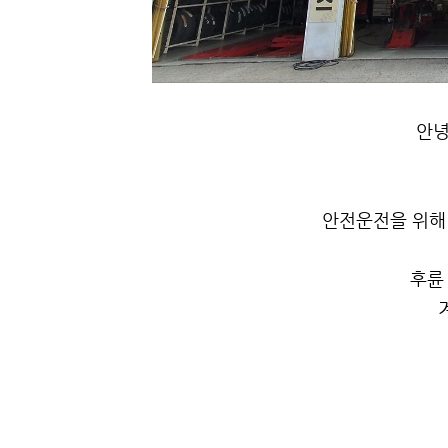
안녕
안전운전을 위해
후륜