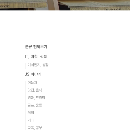
분류 전체보기
IT, 과학, 생활
미세먼지, 생활
JS 이야기
아들과
맛집, 음식
영화, 드라마
골프, 운동
게임
기타
교육, 공부