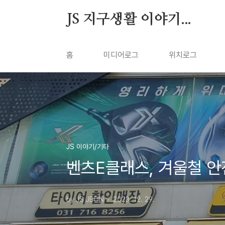
본문 바로가기
JS 지구생활 이야기...
홈
미디어로그
위치로그
JS 이야기/기타
벤츠E클래스, 겨울철 안
by JS JEON
2023. 12. 29.