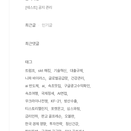
[테스트] 공지 관리
최근글
인기글
최근댓글
태그
트럼프
skt 해킹
기술혁신
대출규제
니파 바이러스
글로벌공급망
건강관리
ai 반도체
ai
속초맛집
구글광고수익확인
속초여행
국제정세
AI면접
우크라이나전쟁
KF-21
방산수출
티스토리챌린지
포켓몬고
심스와핑
금리인하
판교 골프레슨
오블완
한국 경제 영향
투자전략
정신건강