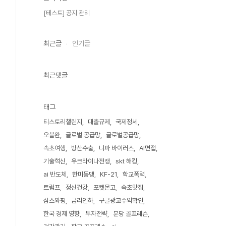
[테스트] 공지 관리
최근글
인기글
최근댓글
태그
티스토리챌린지
대출규제
국제정세
오블완
글로벌 공급망
글로벌공급망
속초여행
방산수출
니파 바이러스
AI면접
기술혁신
우크라이나전쟁
skt 해킹
ai 반도체
한미동맹
KF-21
학교폭력
트럼프
정신건강
포켓몬고
속초맛집
심스와핑
금리인하
구글광고수익확인
한국 경제 영향
투자전략
분당 골프레슨