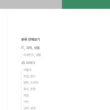
분류 전체보기
IT, 과학, 생활
미세먼지, 생활
JS 이야기
아들과
맛집, 음식
영화, 드라마
골프, 운동
게임
기타
교육, 공부