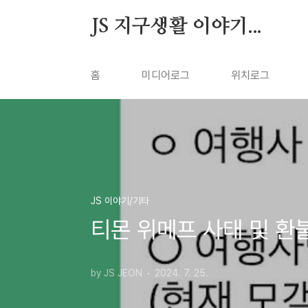
본문 바로가기
JS 지구생활 이야기...
홈
미디어로그
위치로그
JS 이야기/기타
티몬 위메프 사태 및 환
by JS JEON
2024. 7. 25.