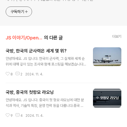
구독하기
더보기
JS 이야기/Open AI
의 다른 글
국방, ​한국의 군사력은 세계 몇 위?
글 내용
안녕하세요. JS 입니다. 한국의 군사력, 그 실체와 세계 순
위에 대해 깊이 있는 조사와 함께 포스팅을 해보겠습니다.
한국이 군사 강국으로 자리매김한 이유와 그 미래는 어떻
8
2
2024. 11. 4.
게 될까요? 한국의 군사력 이해하기한국의 군사력은 지역
적으로, 그리고 국제적으로 매우 중요한 의미를 가집니다.
우리는 한국이 직면한 다양한 외적 위협 속에서 군사력을
​국방, 중국의 첫항모 랴오닝
어떻게 발전시켜 왔는지, 그리고 현재 세계에서 어떤 위치
글 내용
에 있는지를 알아볼 필요가 있습니다.한국의 군사력은 단
안녕하세요. JS 입니다. 중국의 첫 항모 랴오닝에 대한 분
순히 숫자나 장비의 양을 넘어, 전략적 사고와 미래의 도전
석과 역사, 기술적 특징, 운영 전략 등을 다룹니다.중국 해
을 대비하는 능력까지 포함되어 있습니다. 과거의 역사적
군의 성장과 변화의 상징인 이 항공모함의 모든 것을 포스
배경에서 비롯된 한국의 군사력은 해가 거듭될수록 더욱
9
4
2024. 11. 4.
팅합니다. 랴오닝의 역사적 배경중국의 첫 항공모함 랴오
강력해지고 있습니다.특히, 북한과의 군사적 긴장은 한국
닝은 단순한 군사적 자산이 아니라, 중국 해군의 비약적인
이 군사력을 강화하게 하는 주요 요소 중 하나입..