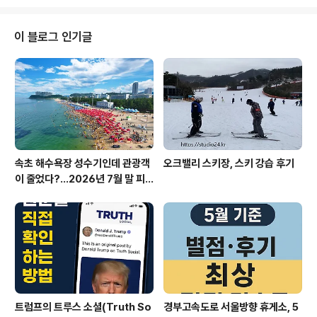
발전 및 현대화의 상징으로 여겨집니다.랴오닝은 원래 소
련의 키에프급 항공모함으로 설계되었으며, 냉전 시대에
소련의 군사력 확장을 위한 주요 수단 중 하나였습니다.그
이 블로그 인기글
러나 소련의 해체 이후, 현재의 랴오닝으로 재탄생하기까
지의 과정은 여러 드라마틱한 사건들을 포함하고 있습니
다. 1980년대, 소련에서 건조 중이던 항모가 경제 위기로
인해 미완성 상태로 남겨졌고, 이를 중국이 1998년에 구
매하게 되었습니다.랴오닝은 이렇게 해서 ..
속초 해수욕장 성수기인데 관광객
오크밸리 스키장, 스키 강습 후기
이 줄었다?…2026년 7월 말 피
서 현장의 불편한 진실
트럼프의 트루스 소셜(Truth So
경부고속도로 서울방향 휴게소, 5