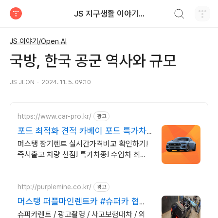
검색하기
JS 지구생활 이야기...
티스토리
JS 이야기/Open AI
국방, ​한국 공군 역사와 규모
JS JEON
2024. 11. 5. 09:10
https://www.car-pro.kr/
광고
포드 최적화 견적 카베이 포드 특가차
량 무료견적
머스탱 장기렌트 실시간가격비교 확인하기!
즉시출고 차량 선점! 특가차종! 수입차 최대
할인 견적! 온라인계약! 최적가 프로모션 차
량 빠른출고 선점하세요.
http://purplemine.co.kr/
광고
머스탱 퍼플마인렌트카 #슈퍼카 협찬
문의 #방송렌트
슈퍼카렌트 / 광고촬영 / 사고보험대차 / 외