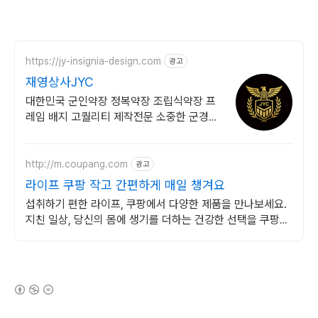
https://jy-insignia-design.com
광고
재영상사JYC
대한민국 군인약장 정복약장 조립식약장 프
레임 배지 고퀄리티 제작전문 소중한 군경력
을 더욱 빛나게 정복의 품격완성! 추가와 재
배치가 가능한 조립식약장!
http://m.coupang.com
광고
라이프 쿠팡 작고 간편하게 매일 챙겨요
섭취하기 편한 라이프, 쿠팡에서 다양한 제품을 만나보세요.
지친 일상, 당신의 몸에 생기를 더하는 건강한 선택을 쿠팡에
서.
(새창열림)