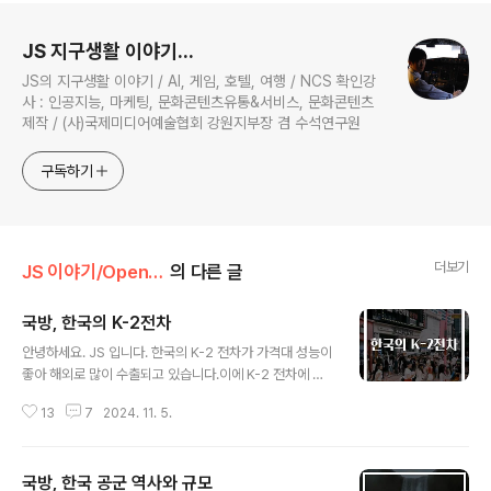
로그 정보
JS 지구생활 이야기...
JS의 지구생활 이야기 / AI, 게임, 호텔, 여행 / NCS 확인강
사 : 인공지능, 마케팅, 문화콘텐츠유통&서비스, 문화콘텐츠
제작 / (사)국제미디어예술협회 강원지부장 겸 수석연구원
구독하기
더보기
JS 이야기/Open AI
의 다른 글
국방, ​한국의 K-2전차
글 내용
안녕하세요. JS 입니다. 한국의 K-2 전차가 가격대 성능이
좋아 해외로 많이 수출되고 있습니다.이에 K-2 전차에 대
한 개발 배경과 성능을 알아보겠습니다. K-2 전차의 역사
13
7
2024. 11. 5.
적 배경한국의 K-2 전차는 현대 전장에서의 전투력을 극대
화하기 위해 선진 군사 기술이 결집된 결과물입니다.1990
년대 말, 한국 군대는 노후화된 M48 전차를 대체할 필요
국방, ​한국 공군 역사와 규모
성을 느끼게 되었고, 이에 따라 새로운 전차 개발에 착수하