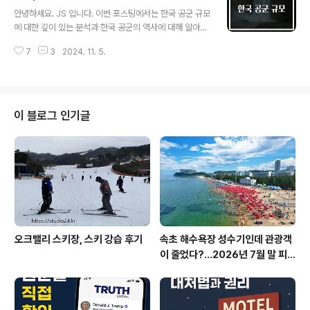
글 내용
였습니다.이 과정에서 K-2 전차의 개발은 단순한 기술 혁
안녕하세요. JS 입니다. 이번 포스팅에서는 한국 공군 규모
신을 넘어서, 주권과 자주국방의 상징으로 자리 잡았습니
에 대한 깊이 있는 분석과 한국 공군의 역사에 대해 알아보
다.K-2 전차의 개발은 1995년부터 시작되어, 2007년 첫
겠습니다. 한국 공군의 역사한국 공군은 1949년에 창설
시험 모델이 생산되었습니다.이 전차는 처음부터 끝까지
7
3
2024. 11. 5.
되었으며, 그 역사는 한국 전쟁과 밀접하게 연결되어 있습
한국의 엔지니어들에 의해 설계되었으며, 이는 한국이 독
니다.1950년, 한국 전쟁이 발발하자 한국 공군은 미군의
자적으로 전투용 장비를..
지원을 받아 전투를 시작하였습니다.한국 공군의 설립 당
시, 그 규모는 매우 미미했으며, 장비와 훈련 모두 부족한
상황이었습니다.그러나 전쟁의 필요로 인해 급속도로 성장
이 블로그 인기글
해야 했습니다.이 시기는 한국 공군이 조직적으로 발달할
수 있었던 중요한 시기로, 많은 외국의 도움을 받으며 전투
기와 훈련 기회를 확보하였습니다. 한국 공군의 초창기 단
계에서는 주로 미국의 비행기와 장비를 사용하였습니다.F-
51 머스탱과 같은 전투기가 처음 ..
오크밸리 스키장, 스키 강습 후기
속초 해수욕장 성수기인데 관광객
이 줄었다?…2026년 7월 말 피
서 현장의 불편한 진실