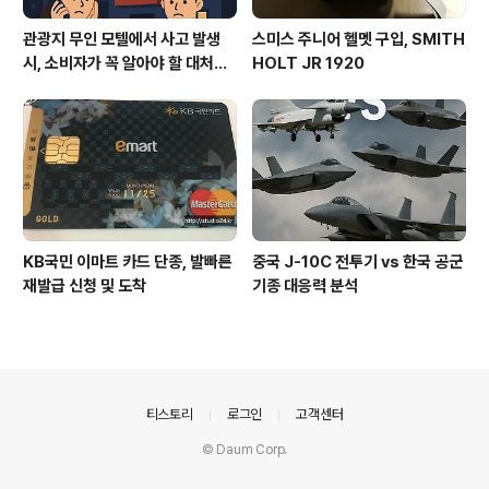
관광지 무인 모텔에서 사고 발생
스미스 주니어 헬멧 구입, SMITH
시, 소비자가 꼭 알아야 할 대처법
HOLT JR 1920
과 권리
KB국민 이마트 카드 단종, 발빠른
중국 J-10C 전투기 vs 한국 공군
재발급 신청 및 도착
기종 대응력 분석
의안내
티스토리
로그인
고객센터
© Daum Corp.