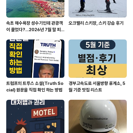
속초 해수욕장 성수기인데 관광객
오크밸리 스키장, 스키 강습 후기
이 줄었다?…2026년 7월 말 피
서 현장의 불편한 진실
트럼프의 트루스 소셜(Truth So
경부고속도로 서울방향 휴게소, 5
cial) 원문을 직접 확인 하는 방법
월 기준 맛집 리스트