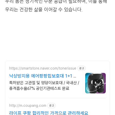
우리 몸은 정기적인 수분 공급이 필요하며, 이를 통해
우리는 건강한 삶을 이어갈 수 있습니다.
https://smartstore.naver.com/tonerissue
광고
낙상방지용 에어팡팡힙보호대 1+1 상
품 할인
특허받은 고관절 및 엉덩이보호대 / 국내산 /
충격흡수율67% 공인기관테스트 완료
http://m.coupang.com
광고
라이프 쿠팡 합리적인 가격으로 관리하세요