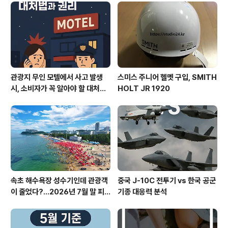
관광지 무인 모텔에서 사고 발생
스미스 주니어 헬멧 구입, SMITH
시, 소비자가 꼭 알아야 할 대처법
HOLT JR 1920
과 권리
속초 해수욕장 성수기인데 관광객
중국 J-10C 전투기 vs 한국 공군
이 줄었다?…2026년 7월 말 피
기종 대응력 분석
서 현장의 불편한 진실