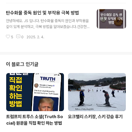
어 발생하는 것으로, 경미한 탈수부터 심각한 탈수까지 여
러 단계가 있습니다. 이번 글에서는 탈수의 원인, 증상, 그
​탄수화물 중독 원인 및 부작용 극복 방법
리고 그 위험성에 대해 심도 깊은 논의를 할 것입니다. 마지
글 내용
막에는 탈수를 예방하고 치료하는 방법에 대해서도 자세히
안녕하세요. JS 입니다. 탄수화물 중독의 원인과 부작용을
설명드리겠습니다. 탈수의 원인탈수는 여러 가지 원인에
깊이 있게 분석하고, 극복 방법을 알아보겠습니다.건강한
의해 발생할 수 있습니다. 가장 일반적인 원인은 체내의 수
식습관을 통해 탄수화물 중독을 예방하고 극복하는 방법을
분 손실입니다. 체온이 높아지면 땀을 통해 체온을 조절하
5
0
2025. 2. 4.
함께 찾아보아요! 탄수화물 중독의 정의와 원인탄수화물
려 하며, 이 과정에서 체내 수분이 손실됩니다. 이러한 이유
중독이라는 용어는 우리가 일상에서 자주 접하는 단어이지
로 여름철이나 강도 높..
만, 그 실체에 대해서는 많은 사람들이 쉽게 정의하지 못합
니다. 이는 복잡한 생리학적, 심리적 요소가 얽혀 있는 개념
으로, 식품 섭취에 대한 강한 의존성을 의미합니다. 간단히
이 블로그 인기글
말해, 탄수화물을 섭취할 때 느껴지는 쾌감이 매우 강해지
고, 이로 인해 사용자가 필요한 섭취 이상의 양을 지속적으
로 찾게 되는 상태입니다. 나쁜 식습관, 사회적 압박, 스트
레스 등 다양한 원인에 의해 발생하며 주로 혈당의 변동이
큰 자극을 초래합니다. 탄수화..
트럼프의 트루스 소셜(Truth So
오크밸리 스키장, 스키 강습 후기
cial) 원문을 직접 확인 하는 방법