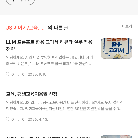
더보기
JS 이야기/교육, 공부
의 다른 글
LLM 프롬프트 활용 교과서 리뷰와 실무 적용
전략
글 내용
안녕하세요. AI와 매일 부딪히며 작업하는 JS입니다. 제가
최근에 읽은 책, "LLM 프롬프트 활용 교과서"를 전문적인
관점에서 깊이 있게 리뷰해 보려고 합니다. 생성형 AI가 업
0
0
2025. 9. 9.
무와 일상에 본격적으로 스며든 지금, 단순한 사용기를 넘
어 실제 활용 전략을 고민하는 분들에게 이 책은 꼭 추천하
고 싶은 필독서입니다.왜 프롬프트인가? 질문의 품질이 성
교육, 평생교육이용권 신청
능을 가른다많은 사람들은 ChatGPT, Claude, Gemini
글 내용
같은 생성형 AI를 단순히 ‘조금 더 똑똑한 검색도구’ 정도로
안녕하세요. JS 입니다. 평생교육이용권 다들 신청하셨나요?저도 늦지 않게 신
생각합니다.하지만, 실제 업무나 조직에서 LLM(Large L
청했습니다. 평생교육이용권이란?1인당 연간 35만원 지원인강을 들을 수 있는
anguage Model)을 활용하다 보면 금세 알게 됩니다. AI
쿠폰입니다. 일반 지역특화AI 디지털, 노인 3개로 신청 가능합니다. 저는 강원
성능의 본질은 바로 ‘어떻게 질문을 던지는가’, 즉 프롬프트
0
0
2026. 4. 13.
도 평생교육이용권을 신청했어요.인증이 2번 진행되어 조금 귀찮았습니다. 약
설계에 달려 있다는 사실입니다.단순한 질의..
관동의, 본인인증, 신청서 작성, 신청완료 기간 내 신청은 완료했습니다.완료되
었다는 연락은 받지 못했어요. 언젠가?? 완료 연락이 오면 인터넷으로 수강할