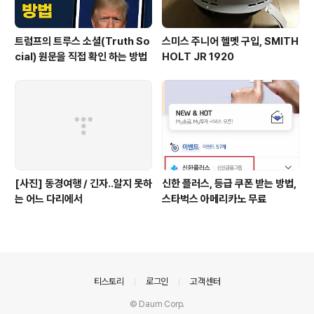
트럼프의 트루스 소셜(Truth So
스미스 주니어 헬멧 구입, SMITH
cial) 원문을 직접 확인 하는 방법
HOLT JR 1920
[사진] 동경여행 / 긴자..알지 못하
신한 플러스, 등급 쿠폰 받는 방법,
는 어느 다리에서
스타벅스 아메리카노 무료
의안내
티스토리
로그인
고객센터
© Daum Corp.