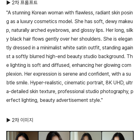
▶ 2차 프롬프트
"A stunning Korean woman with flawless, radiant skin posin
g as a luxury cosmetics model. She has soft, dewy makeu
p, naturally arched eyebrows, and glossy lips. Her long, silk
y black hair flows gently over her shoulders. She is elegan
tly dressed in a minimalist white satin outfit, standing again
st a softly blurred high-end beauty studio background. Th
e lighting is soft and diffused, enhancing her glowing com
plexion. Her expression is serene and confident, with a su
btle smile. Hyper-realistic, cinematic portrait, 8K UHD, ultr
a-detailed skin texture, professional studio photography, p
erfect lighting, beauty advertisement style."
▶ 2차 이미지