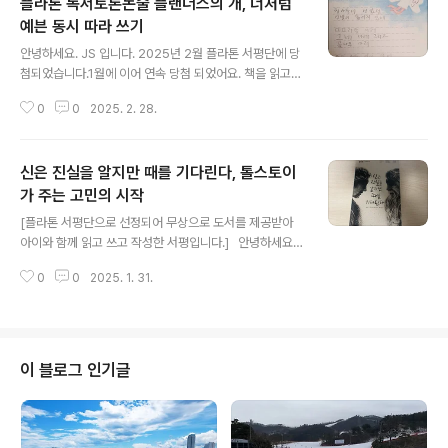
플라톤 독서토론논술 플랜더스의 개, 너처럼
수 있는 강좌를 들을 예정입니다.
예븐 동시 따라 쓰기
글 내용
안녕하세요. JS 입니다. 2025년 2월 플라톤 서평단에 당
첨되었습니다.1월에 이어 연속 당첨 되었어요. 책을 읽고
동시를 따라 쓰며 마음이 이뻐지는 아들입니다. 2월 도
0
0
2025. 2. 28.
서 플랜더스의 개글 : 위다그림 : 오승만 작가 소개 및 플라
톤 독서토론논술 프로그램 소개 글도 많지만 삽화가 있어
글을 쉽게 읽을 수 있었습니다.예전에 우리가 읽었던 도서
신은 진실을 알지만 때를 기다린다, 톨스토이
보다 삽화가 있어 쉽게 이해할 수 있었어요. 플랜더스의
개 가난하지만 순수한 소년 네로그의 충직한 개 파트라슈
가 주는 고민의 시작
글 내용
의 이야기이쁜 삽화속에 상당히 슬픈 내용을 담고 있었어
[플라톤 서평단으로 선정되어 무상으로 도서를 제공받아
요.어른 시절 눈물 없이 읽을 수 없었던 플랜더스의 개자녀
아이와 함께 읽고 쓰고 작성한 서평입니다.] 안녕하세요.
를 키우는 입장에서 다시 읽어도 상당히 슬프게 다가왔습
JS 입니다. 2025년 1월 플라톤 서평단에 당첨되어 도서
니다. 예술을 사랑하는 주인공, 하지만 가난 앞에서 너무 이
0
0
2025. 1. 31.
를 2권 제공받아 아들과 함께 읽고 포스팅합니다. 신은 진
해하기 어려운 상황입니다.아이에게 ..
실을 알지만 때를 기다린다글 : 레프 니콜라예비치 톨스토
이그림 : 임찬이 톨스토이의 많은 단편 소설 중 용서의 의
미를 생각하게 만드는 도서입니다.그의 작품은 생각을 많
이 하게 하는 작품이 많아 과연?이라는 생각을 하며 같이
이 블로그 인기글
읽었습니다.어린 시절 읽을 때와 아이와 함께 읽으니 또 다
른 느낌입니다. 최근 학교에서 다양한 분쟁이 발생하게 되
는데, 용서와 관련된 책을 접하게 되었습니다. 상당히 진진
하게 읽고 있는 아들 "진실은 오직 신만이 알고 계시는