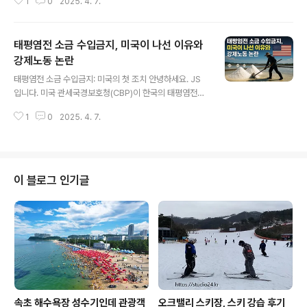
1
0
2025. 4. 7.
여 신경학적 증상을 유발합니다.모야모야병의 증상은 다양
하며, 발병 나이와 개인의 건강 상태에 따라 달라질 수 있습
니다. 이 글에서는 모야모야병의 정의, 원인, 증상, 진단 방
태평염전 소금 수입금지, 미국이 나선 이유와
법, 치료 방법, 최신 연구 동향 등을 심층적으로 다루겠습니
다. 모야모야병의 정의와 특성모야모야병이란 일본어에서
강제노동 논란
글 내용
유래된 용어로, "연기처럼 흐려진"이라는 뜻입니다. 이는
태평염전 소금 수입금지: 미국의 첫 조치 안녕하세요. JS
뇌혈관의 병변으로 인해 나타나는 혈관의 이상적인 형상을
입니다. 미국 관세국경보호청(CBP)이 한국의 태평염전에
묘사한 것입니다. 서울대학교병원에서 발표한 연구에 따르
서 생산된 소금에 대해 수입금지 조치를 내린 사실이 확인
면, 이 병의 원인은 아직 완전히 밝혀지지 않았지만 유전적
1
0
2025. 4. 7.
되었습니다. 이는 강제노동이 이루어진 염전에서 생산된
요인, 환경적 요인 등이 복합적으로 ..
제품이라는 이유로 내려진 조치로, 한국 기업에 대한 강제
노동을 이유로 한 수입금지 사례는 이번이 처음입니다. 조
치의 배경CBP는 태평염전에서 이동 제한, 신분증 압류, 협
박, 사기, 폭행 등 강제노동의 증거를 확인했다고 발표했습
이 블로그 인기글
니다.이 조치는 강제노동으로 생산된 제품을 미국으로 수
출하지 못하도록 하는 법적 규정에 따라 이루어졌습니다.
한국은 중국, 짐바브웨, 소말리아 등과 함께 강제노동 관련
수입금지 목록에 추가되었습니다.태평염전 강제노동 실태:
피해자의 증언태평염전에서 발생한 강제노동..
속초 해수욕장 성수기인데 관광객
오크밸리 스키장, 스키 강습 후기