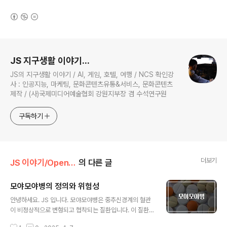
(새창열림)
로그 정보
JS 지구생활 이야기...
JS의 지구생활 이야기 / AI, 게임, 호텔, 여행 / NCS 확인강
사 : 인공지능, 마케팅, 문화콘텐츠유통&서비스, 문화콘텐츠
제작 / (사)국제미디어예술협회 강원지부장 겸 수석연구원
구독하기
더보기
JS 이야기/Open AI
의 다른 글
모야모야병의 정의와 위험성
글 내용
안녕하세요. JS 입니다. 모야모야병은 중추신경계의 혈관
이 비정상적으로 변형되고 협착되는 질환입니다. 이 질환
은 주로 뇌혈관의 협착이나 폐쇄로 인한 뇌 허혈을 초래하