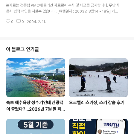
글 내용
본자료는 전종섭 PMC에 올라간 자료로써 복사 및 배포를 금지합니다. 무단 사
용시 법적 책임을 지실수 있습니다. [여행일자 : 2003년 8월14 - 18일] 카메
라 :Canon Digital IXUS V2 / F2.8내용 : 동경여행 / 디즈니씨에서 놀이기구
0
0
2004. 2. 11.
타면서~
이 블로그 인기글
속초 해수욕장 성수기인데 관광객
오크밸리 스키장, 스키 강습 후기
이 줄었다?…2026년 7월 말 피
서 현장의 불편한 진실