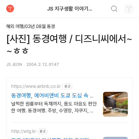
검색하기
JS 지구생활 이야기...
티스토리
해외 여행/03년 08월 동경
[사진] 동경여행 / 디즈니씨에서~
~ㅎㅎ
JS JEON
2004. 2. 12. 01:47
https://www.airbnb.co.kr
광고
동경여행, 에어비앤비 도쿄 도심 속 나
만의 숙소
널찍한 원룸부터 독채까지, 몸도 마음도 편안
한 여행. 동경여행. 주방, 수영장, 자쿠지, 아
기 침대. 필요한 모든 게 갖춰진 숙소를 예약
하세요.
http://wtg.kr
광고