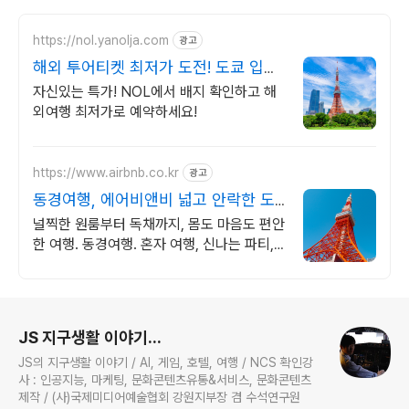
https://nol.yanolja.com
광고
해외 투어티켓 최저가 도전! 도쿄 입장
권 특가
자신있는 특가! NOL에서 배지 확인하고 해
외여행 최저가로 예약하세요!
https://www.airbnb.co.kr
광고
동경여행, 에어비앤비 넓고 안락한 도
쿄 인기숙소
널찍한 원룸부터 독채까지, 몸도 마음도 편안
한 여행. 동경여행. 혼자 여행, 신나는 파티,
가족과의 편안한 휴식까지, 에어비앤비에서
만나보세요.
로그 정보
JS 지구생활 이야기...
JS의 지구생활 이야기 / AI, 게임, 호텔, 여행 / NCS 확인강
사 : 인공지능, 마케팅, 문화콘텐츠유통&서비스, 문화콘텐츠
제작 / (사)국제미디어예술협회 강원지부장 겸 수석연구원