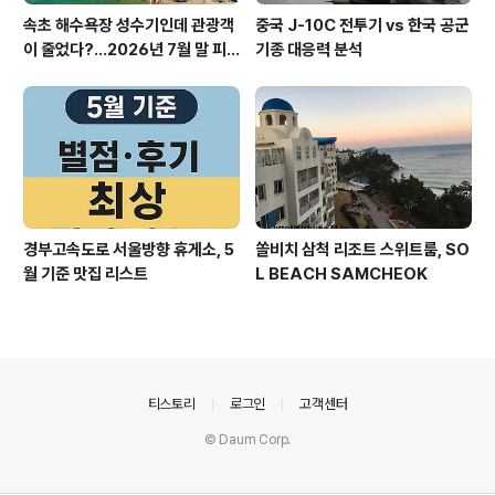
속초 해수욕장 성수기인데 관광객
중국 J-10C 전투기 vs 한국 공군
이 줄었다?…2026년 7월 말 피
기종 대응력 분석
서 현장의 불편한 진실
경부고속도로 서울방향 휴게소, 5
쏠비치 삼척 리조트 스위트룸, SO
월 기준 맛집 리스트
L BEACH SAMCHEOK
의안내
티스토리
로그인
고객센터
© Daum Corp.